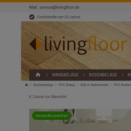
Mail:
service@livingfloor.de
Fachhändler seit 25 Jahren
WANDBELÄGE
BODENBELÄGE
K
Bodenbeläge
PVC Belag
4,00 m Rollenbreite
PVC Bodenbe
Zurück zur Übersicht
Versandkostenfrei*