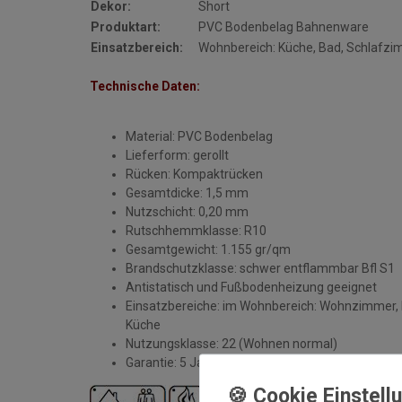
Dekor:
Short
Produktart:
PVC Bodenbelag Bahnenware
Einsatzbereich:
Wohnbereich: Küche, Bad, Schlafz
Technische Daten:
Material: PVC Bodenbelag
Lieferform: gerollt
Rücken: Kompaktrücken
Gesamtdicke: 1,5 mm
Nutzschicht: 0,20 mm
Rutschhemmklasse: R10
Gesamtgewicht: 1.155 gr/qm
Brandschutzklasse: schwer entflammbar Bfl S1
Antistatisch und Fußbodenheizung geeignet
Einsatzbereiche: im Wohnbereich: Wohnzimmer, 
Küche
Nutzungsklasse: 22 (Wohnen normal)
Garantie: 5 Jahre (fachmännische Verlegung vo