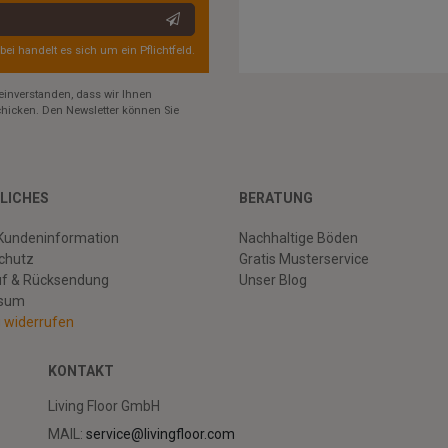
rbei handelt es sich um ein Pflichtfeld.
einverstanden, dass wir Ihnen
hicken. Den Newsletter können Sie
LICHES
BERATUNG
Kundeninformation
Nachhaltige Böden
chutz
Gratis Musterservice
uf & Rücksendung
Unser Blog
ssum
g widerrufen
KONTAKT
Living Floor GmbH
MAIL:
service@livingfloor.com