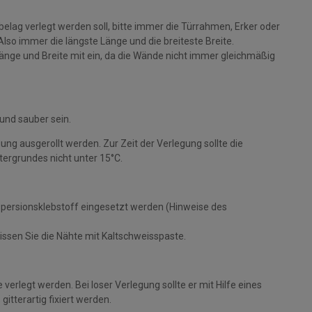
ag verlegt werden soll, bitte immer die Türrahmen, Erker oder
o immer die längste Länge und die breiteste Breite.
Länge und Breite mit ein, da die Wände nicht immer gleichmäßig
 und sauber sein.
ung ausgerollt werden. Zur Zeit der Verlegung sollte die
ergrundes nicht unter 15°C.
spersionsklebstoff eingesetzt werden (Hinweise des
ssen Sie die Nähte mit Kaltschweisspaste.
verlegt werden. Bei loser Verlegung sollte er mit Hilfe eines
tterartig fixiert werden.