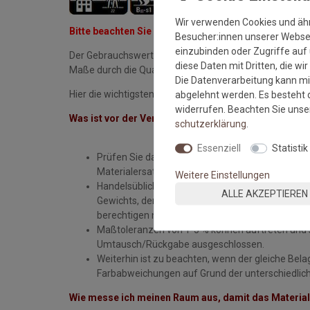
Wir verwenden Cookies und äh
Bitte beachten Sie immer die Verlege- und Pflegehin
Besucher:innen unserer Webseit
einzubinden oder Zugriffe auf 
Der Gebrauchswert eines Bodenbelages wird nicht nur 
diese Daten mit Dritten, die wi
Maße durch die Qualität der Verlegearbeiten.
Die Datenverarbeitung kann mit
Hier die wichtigsten Verlegehinweise:
abgelehnt werden. Es besteht d
widerrufen. Beachten Sie uns
Was ist vor der Verlegung zu beachten?
schutz­erklärung
.
Essenziell
Statistik
Prüfen Sie das Material vor der Verlegung auf F
Materialersatz sind nur bei unverlegter Ware mög
Weitere Einstellungen
Handelsübliche oder geringe, technisch nicht ver
ALLE AKZEPTIEREN
Gewichts, der Dicke, der Ausrüstung oder des Des
berechtigen nicht zur Beanstandung.
Maßtoleranzen von 1-5 % können auftreten und s
Umtausch/Rückgabe ausgeschlossen.
Weiterhin ist zu beachten, wenn der gleiche Belag
Farbabweichungen auf Grund der unterschiedli
Wie messe ich meinen Raum aus, damit das Material