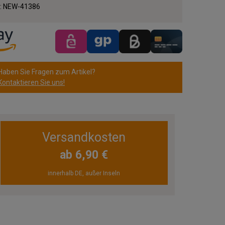
.:
NEW-41386
Haben Sie Fragen zum Artikel?
Kontaktieren Sie uns!
Versandkosten
ab 6,90 €
innerhalb DE, außer Inseln