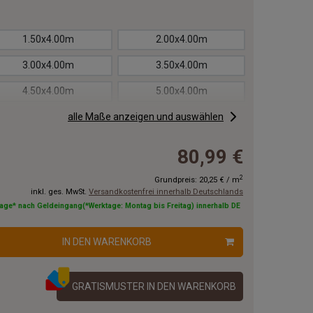
1.50x4.00m
2.00x4.00m
3.00x4.00m
3.50x4.00m
4.50x4.00m
5.00x4.00m
6.00x4.00m
alle Maße anzeigen und auswählen
6.50x4.00m
7.50x4.00m
8.00x4.00m
80,99 €
9.00x4.00m
9.50x4.00m
2
Grundpreis:
20,25 €
/
m
inkl. ges. MwSt.
Versandkostenfrei innerhalb Deutschlands
11.00x4.00m
12.00x4.00m
tage* nach Geldeingang(*Werktage: Montag bis Freitag) innerhalb DE
14.00x4.00m
15.00x4.00m
IN DEN WARENKORB
17.00x4.00m
18.00x4.00m
20.00x4.00m
GRATISMUSTER IN DEN WARENKORB