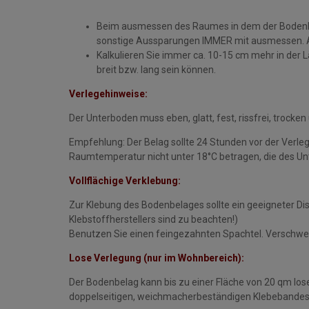
Beim ausmessen des Raumes in dem der Bodenbel
sonstige Aussparungen IMMER mit ausmessen. Als
Kalkulieren Sie immer ca. 10-15 cm mehr in der 
breit bzw. lang sein können.
Verlegehinweise:
Der Unterboden muss eben, glatt, fest, rissfrei, trocken
Empfehlung: Der Belag sollte 24 Stunden vor der Verleg
Raumtemperatur nicht unter 18°C betragen, die des Unt
Vollflächige Verklebung:
Zur Klebung des Bodenbelages sollte ein geeigneter Di
Klebstoffherstellers sind zu beachten!)
Benutzen Sie einen feingezahnten Spachtel. Verschwei
Lose Verlegung (nur im Wohnbereich):
Der Bodenbelag kann bis zu einer Fläche von 20 qm lose 
doppelseitigen, weichmacherbeständigen Klebebandes gi