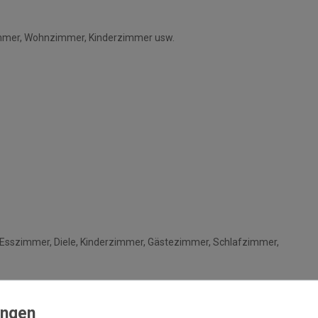
immer, Wohnzimmer, Kinderzimmer usw.
Esszimmer, Diele, Kinderzimmer, Gästezimmer, Schlafzimmer,
rausgesetzt)