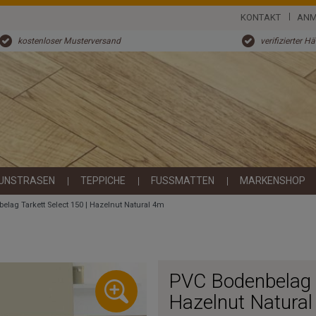
KONTAKT
ANM
kostenloser Musterversand
verifizierter H
UNSTRASEN
TEPPICHE
FUSSMATTEN
MARKENSHOP
lag Tarkett Select 150 | Hazelnut Natural 4m
PVC Bodenbelag T
Hazelnut Natura