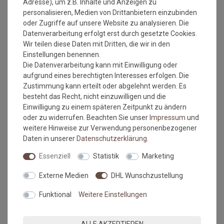
Adresse), um z.B. Inhalte und Anzeigen zu
Beim ausmessen des Raumes in dem der Bodenbelag
personalisieren, Medien von Drittanbietern einzubinden
verlegt werden soll, bitte immer die Türrahmen, Erker
oder Zugriffe auf unsere Website zu analysieren. Die
oder sonstige Aussparungen IMMER mit ausmessen.
Datenverarbeitung erfolgt erst durch gesetzte Cookies.
Also immer die längste Länge und die breiteste Breite.
Wir teilen diese Daten mit Dritten, die wir in den
Kalkulieren Sie immer ca. 10-15 cm mehr in der Länge
Einstellungen benennen.
und Breite mit ein, da die Wände nicht immer
Die Datenverarbeitung kann mit Einwilligung oder
gleichmäßig breit bzw. lang sein können.
aufgrund eines berechtigten Interesses erfolgen. Die
Zustimmung kann erteilt oder abgelehnt werden. Es
Verlegehinweise:
besteht das Recht, nicht einzuwilligen und die
Der Unterboden muss eben, glatt, fest, rissfrei, trocken und
Einwilligung zu einem späteren Zeitpunkt zu ändern
sauber sein.
oder zu widerrufen. Beachten Sie unser
Impressum
und
weitere Hinweise zur Verwendung personenbezogener
Empfehlung: Der Belag sollte 24 Stunden vor der Verlegung
Daten in unserer
Daten­schutz­erklärung
.
ausgerollt werden. Zur Zeit der Verlegung sollte die
Raumtemperatur nicht unter 18°C betragen, die des
Essenziell
Statistik
Marketing
Untergrundes nicht unter 15°C.
Externe Medien
DHL Wunschzustellung
Vollflächige Verklebung:
Funktional
Weitere Einstellungen
Zur Klebung des Bodenbelages sollte ein geeigneter
Dispersionsklebstoff eingesetzt werden (Hinweise des
Klebstoffherstellers sind zu beachten!)
ALLE AKZEPTIEREN