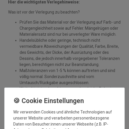
Hier die wichtigsten Verlegehinweise:
Was ist vor der Verlegung zu beachten?
Prüfen Sie das Material vor der Verlegung auf Farb- und
Chargengleichheit sowie auf Fehler. Mängelrügen oder
Materialersatz sind nur bei unverlegter Ware möglich.
Handelsübliche oder geringe, technisch nicht
vermeidbare Abweichungen der Qualität, Farbe, Breite,
des Gewichts, der Dicke, der Ausrüstung oder des
Dessins, die jedoch innerhalb vorgegebener Toleranzen
liegen, berechtigen nicht zur Beanstandung.
Maßtoleranzen von 1-5 % können auftreten und sind
völlig normal. Sonderzuschnitte sind vom
Umtausch/Rückgabe ausgeschlossen.
Weiterhin ist zu beachten, wenn der gleiche Belag in
verschiedenen Rollenbreiten bestellt wird, dass es zu
Farbabweichungen auf Grund der unterschiedlichen
Anfertigungen kommen kann.
Wir verwenden Cookies und ähnliche Technologien auf
Wie messe ich meinen Raum aus, damit das Material
unserer Website und verarbeiten personenbezogene
ausreicht?
Daten von Besucher:innen unserer Webseite (z.B. IP-