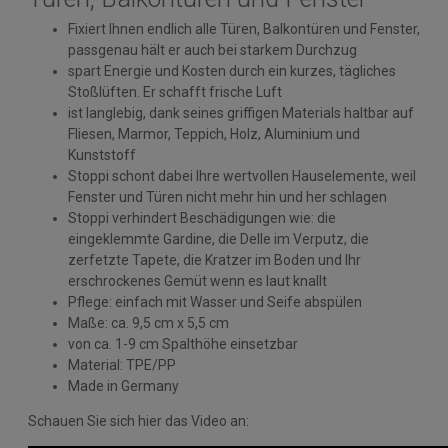
Fixiert Ihnen endlich alle Türen, Balkontüren und Fenster,
passgenau hält er auch bei starkem Durchzug
spart Energie und Kosten durch ein kurzes, tägliches
Stoßlüften. Er schafft frische Luft
ist langlebig, dank seines griffigen Materials haltbar auf
Fliesen, Marmor, Teppich, Holz, Aluminium und
Kunststoff
Stoppi schont dabei Ihre wertvollen Hauselemente, weil
Fenster und Türen nicht mehr hin und her schlagen
Stoppi verhindert Beschädigungen wie: die
eingeklemmte Gardine, die Delle im Verputz, die
zerfetzte Tapete, die Kratzer im Boden und Ihr
erschrockenes Gemüt wenn es laut knallt
Pflege: einfach mit Wasser und Seife abspülen
Maße: ca. 9,5 cm x 5,5 cm
von ca. 1-9 cm Spalthöhe einsetzbar
Material: TPE/PP
Made in Germany
Schauen Sie sich hier das Video an: