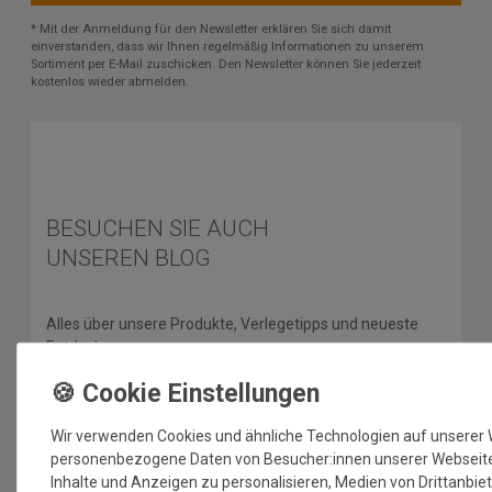
* Mit der Anmeldung für den Newsletter erklären Sie sich damit
einverstanden, dass wir Ihnen regelmäßig Informationen zu unserem
Sortiment per E-Mail zuschicken. Den Newsletter können Sie jederzeit
kostenlos wieder abmelden.
BESUCHEN SIE AUCH
UNSEREN BLOG
Alles über unsere Produkte, Verlegetipps und neueste
Entdeckungen.
ZUM BLOG
Wir verwenden Cookies und ähnliche Technologien auf unserer 
personenbezogene Daten von Besucher:innen unserer Webseite (
Inhalte und Anzeigen zu personalisieren, Medien von Drittanbie