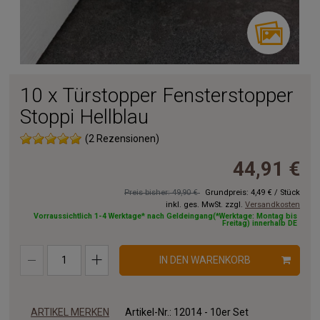
10 x Türstopper Fensterstopper
Stoppi Hellblau
(2 Rezensionen)
44,91 €
Preis bisher: 49,90 €
Grundpreis:
4,49 €
/
Stück
inkl. ges. MwSt. zzgl.
Versandkosten
Vorraussichtlich 1-4 Werktage* nach Geldeingang(*Werktage: Montag bis
Freitag) innerhalb DE
IN DEN WARENKORB
ARTIKEL MERKEN
Artikel-Nr.:
12014 - 10er Set