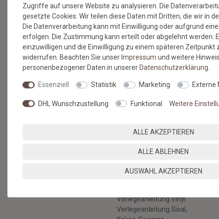
Zugriffe auf unsere Website zu analysieren. Die Datenverarbeitu
SERVICE & HILFE
gesetzte Cookies. Wir teilen diese Daten mit Dritten, die wir in 
Die Datenverarbeitung kann mit Einwilligung oder aufgrund eine
Versandkosten
erfolgen. Die Zustimmung kann erteilt oder abgelehnt werden. E
Zahlungsmethoden & Sicherheit
einzuwilligen und die Einwilligung zu einem späteren Zeitpunkt
Kontaktformular
widerrufen. Beachten Sie unser
Impressum
und weitere Hinwei
Hilfe
personenbezogener Daten in unserer
Daten­schutz­erklärung
.
RECHTLICHES
Essenziell
Statistik
Marketing
Externe
AGB & Kundeninformation
DHL Wunschzustellung
Funktional
Weitere Einstel
Datenschutz
Widerruf & Rücksendung
Impressum
ALLE AKZEPTIEREN
Vertrag widerrufen
BERATUNG
BODENBELÄGE SELBST
ALLE ABLEHNEN
VERLEGEN
Nachhaltige Böden
AUSWAHL AKZEPTIEREN
Verlegeanleitung
Gratis Musterservice
Kunstrasen
Unser Blog
Verlegeanleitung Vinyl
Verlegeanleitung Sisal,