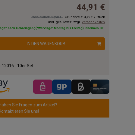
44,91 €
Preis bisher: 49,90 €
Grundpreis:
4,49 €
/
Stück
inkl. ges. MwSt. zzgl.
Versandkosten
tage* nach Geldeingang(*Werktage: Montag bis Freitag) innerhalb DE
IN DEN WARENKORB
.:
12016 - 10er Set
Haben Sie Fragen zum Artikel?
Kontaktieren Sie uns!