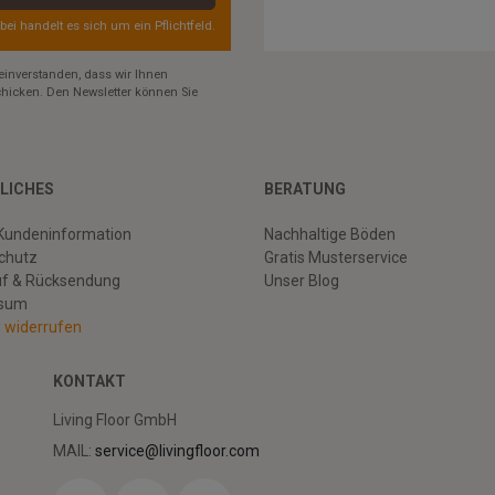
rbei handelt es sich um ein Pflichtfeld.
einverstanden, dass wir Ihnen
hicken. Den Newsletter können Sie
LICHES
BERATUNG
Kundeninformation
Nachhaltige Böden
chutz
Gratis Musterservice
uf & Rücksendung
Unser Blog
ssum
g widerrufen
KONTAKT
Living Floor GmbH
MAIL:
service@livingfloor.com