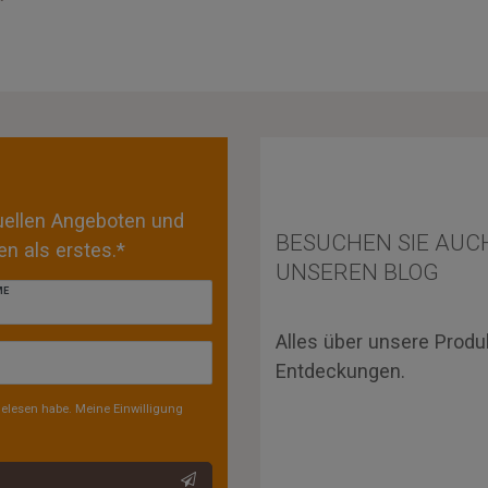
tuellen Angeboten und
BESUCHEN SIE AUC
n als erstes.*
UNSEREN BLOG
ME
Alles über unsere Produ
Entdeckungen.
elesen habe. Meine Einwilligung