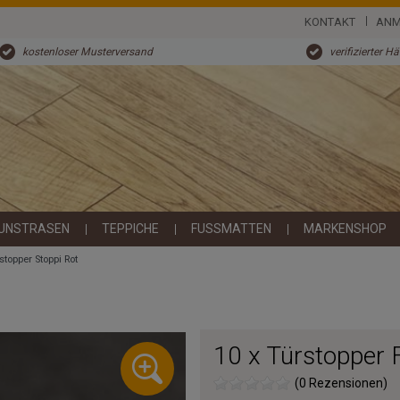
KONTAKT
ANM
kostenloser Musterversand
verifizierter H
UNSTRASEN
TEPPICHE
FUSSMATTEN
MARKENSHOP
stopper Stoppi Rot
10 x Türstopper 
(0 Rezensionen)