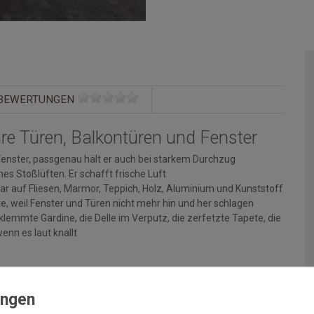
BEWERTUNGEN
Ihre Türen, Balkontüren und Fenster
d Fenster, passgenau hält er auch bei starkem Durchzug
hes Stoßlüften. Er schafft frische Luft
ltbar auf Fliesen, Marmor, Teppich, Holz, Aluminium und Kunststoff
e, weil Fenster und Türen nicht mehr hin und her schlagen
lemmte Gardine, die Delle im Verputz, die zerfetzte Tapete, die
nn es laut knallt