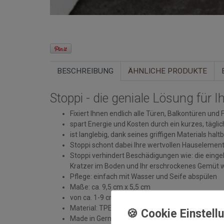
BESCHREIBUNG
ÄHNLICHE PRODUKTE
Stoppi - die geniale Lösung für 
Fixiert Ihnen endlich alle Türen, Balkontüren un
spart Energie und Kosten durch ein kurzes, täglic
ist langlebig, dank seines griffigen Materials ha
Stoppi schont dabei Ihre wertvollen Hauselement
Stoppi verhindert Beschädigungen wie: die eingek
Kratzer im Boden und Ihr erschrockenes Gemüt we
Pflege: einfach mit Wasser und Seife abspülen
Maße: ca. 9,5 cm x 5,5 cm
von ca. 1-9 cm Spalthöhe einsetzbar
Material: TPE/PP
Made in Germany