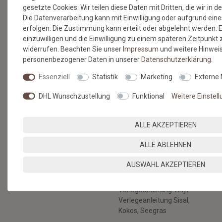
gesetzte Cookies. Wir teilen diese Daten mit Dritten, die wir in 
Versandkosten
Die Datenverarbeitung kann mit Einwilligung oder aufgrund eine
Zahlungsmethoden & Sicherheit
erfolgen. Die Zustimmung kann erteilt oder abgelehnt werden. E
Kontaktformular
einzuwilligen und die Einwilligung zu einem späteren Zeitpunkt
Hilfe
widerrufen. Beachten Sie unser
Impressum
und weitere Hinwei
personenbezogener Daten in unserer
Daten­schutz­erklärung
.
RECHTLICHES
Essenziell
Statistik
Marketing
Externe
AGB & Kundeninformation
Datenschutz
DHL Wunschzustellung
Funktional
Weitere Einstel
Widerruf & Rücksendung
Impressum
ALLE AKZEPTIEREN
Vertrag widerrufen
BERATUNG
BODENBELÄGE SELBST
ALLE ABLEHNEN
VERLEGEN
Nachhaltige Böden
AUSWAHL AKZEPTIEREN
Verlegeanleitung
Gratis Musterservice
Kunstrasen
Unser Blog
Verlegeanleitung Vinyl
Verlegeanleitung Sisal,
Kokos, Seegras