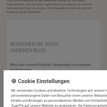
* Mit der Anmeldung für den Newsletter erklären Sie sich damit
einverstanden, dass wir Ihnen regelmäßig Informationen zu unserem
Sortiment per E-Mail zuschicken. Den Newsletter können Sie jederzeit
kostenlos wieder abmelden.
BESUCHEN SIE AUCH
UNSEREN BLOG
Alles über unsere Produkte, Verlegetipps und neueste
Entdeckungen.
ZUM BLOG
Wir verwenden Cookies und ähnliche Technologien auf unserer 
personenbezogene Daten von Besucher:innen unserer Webseite (
Inhalte und Anzeigen zu personalisieren, Medien von Drittanbie
SERVICE & HILFE
Zugriffe auf unsere Website zu analysieren. Die Datenverarbeitu