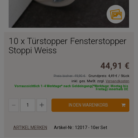
10 x Türstopper Fensterstopper
Stoppi Weiss
44,91 €
Preis bisher: 49,90 €
Grundpreis:
4,49 €
/
Stück
inkl. ges. MwSt. zzgl.
Versandkosten
Vorraussichtlich 1-4 Werktage* nach Geldeingang(*Werktage: Montag bis
Freitag) innerhalb DE
IN DEN WARENKORB
ARTIKEL MERKEN
Artikel-Nr.:
12017 - 10er Set