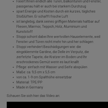
Fixiert Ihnen endlich alle Türen, Balkontüren und Fenster,
passgenau hält er auch bei starkem Durchzug
spart Energie und Kosten durch ein kurzes, tägliches
Stoßlüften. Er schafft frische Luft
ist langlebig, dank seines griffigen Materials haltbar auf
Fliesen, Marmor, Teppich, Holz, Aluminium und
Kunststoff
Stoppi schont dabei Ihre wertvollen Hauselemente, weil
Fenster und Türen nicht mehr hin und her schlagen
Stoppi verhindert Beschädigungen wie: die
eingeklemmte Gardine, die Delle im Verputz, die
zerfetzte Tapete, die Kratzer im Boden und Ihr
erschrockenes Gemüt wenn es laut knallt
Pflege: einfach mit Wasser und Seife abspülen
Maße: ca. 9,5 cm x 5,5 cm
von ca. 1-9 cm Spalthöhe einsetzbar
Material: TPE/PP
Made in Germany
Schauen Sie sich hier das Video an: