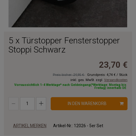
5 x Türstopper Fensterstopper
Stoppi Schwarz
23,70 €
Preis bisher: 24,95 €
Grundpreis:
4,74 €
/
Stück
inkl. ges. MwSt. zzgl.
Versandkosten
Vorraussichtlich 1-4 Werktage* nach Geldeingang(*Werktage: Montag bis
Freitag) innerhalb DE
IN DEN WARENKORB
ARTIKEL MERKEN
Artikel-Nr.:
12026 - 5er Set