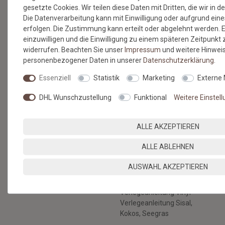
gesetzte Cookies. Wir teilen diese Daten mit Dritten, die wir in 
Versandkosten
Die Datenverarbeitung kann mit Einwilligung oder aufgrund eine
Zahlungsmethoden & Sicherheit
erfolgen. Die Zustimmung kann erteilt oder abgelehnt werden. E
Kontaktformular
einzuwilligen und die Einwilligung zu einem späteren Zeitpunkt
Hilfe
widerrufen. Beachten Sie unser
Impressum
und weitere Hinwei
personenbezogener Daten in unserer
Daten­schutz­erklärung
.
RECHTLICHES
Essenziell
Statistik
Marketing
Externe
AGB & Kundeninformation
Datenschutz
DHL Wunschzustellung
Funktional
Weitere Einstel
Widerruf & Rücksendung
Impressum
ALLE AKZEPTIEREN
Vertrag widerrufen
BERATUNG
BODENBELÄGE SELBST
ALLE ABLEHNEN
VERLEGEN
Nachhaltige Böden
AUSWAHL AKZEPTIEREN
Verlegeanleitung
Gratis Musterservice
Kunstrasen
Unser Blog
Verlegeanleitung Vinyl
Verlegeanleitung Sisal,
Kokos, Seegras