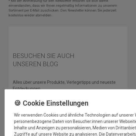
* Mit der Anmeldung für den Newsletter erklären Sie sich damit
einverstanden, dass wir Ihnen regelmäßig Informationen zu unserem
Sortiment per E-Mail zuschicken. Den Newsletter können Sie jederzeit
kostenlos wieder abmelden.
BESUCHEN SIE AUCH
UNSEREN BLOG
Alles über unsere Produkte, Verlegetipps und neueste
Entdeckungen.
ZUM BLOG
Wir verwenden Cookies und ähnliche Technologien auf unserer 
personenbezogene Daten von Besucher:innen unserer Webseite (
Inhalte und Anzeigen zu personalisieren, Medien von Drittanbie
SERVICE & HILFE
Zugriffe auf unsere Website zu analysieren. Die Datenverarbeitu