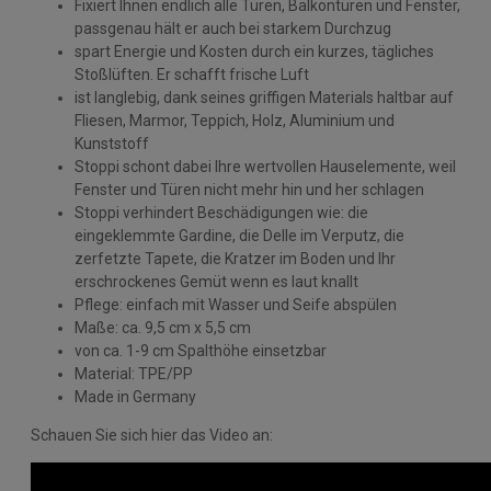
Fixiert Ihnen endlich alle Türen, Balkontüren und Fenster,
passgenau hält er auch bei starkem Durchzug
spart Energie und Kosten durch ein kurzes, tägliches
Stoßlüften. Er schafft frische Luft
ist langlebig, dank seines griffigen Materials haltbar auf
Fliesen, Marmor, Teppich, Holz, Aluminium und
Kunststoff
Stoppi schont dabei Ihre wertvollen Hauselemente, weil
Fenster und Türen nicht mehr hin und her schlagen
Stoppi verhindert Beschädigungen wie: die
eingeklemmte Gardine, die Delle im Verputz, die
zerfetzte Tapete, die Kratzer im Boden und Ihr
erschrockenes Gemüt wenn es laut knallt
Pflege: einfach mit Wasser und Seife abspülen
Maße: ca. 9,5 cm x 5,5 cm
von ca. 1-9 cm Spalthöhe einsetzbar
Material: TPE/PP
Made in Germany
Schauen Sie sich hier das Video an: