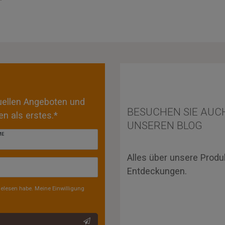
tuellen Angeboten und
BESUCHEN SIE AUC
n als erstes.*
UNSEREN BLOG
ME
Alles über unsere Produ
Entdeckungen.
elesen habe. Meine Einwilligung