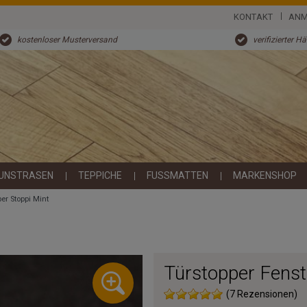
KONTAKT
ANM
kostenloser Musterversand
verifizierter H
UNSTRASEN
TEPPICHE
FUSSMATTEN
MARKENSHOP
er Stoppi Mint
Türstopper Fenst
(7 Rezensionen)