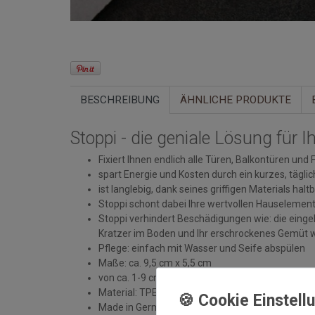
BESCHREIBUNG
ÄHNLICHE PRODUKTE
Stoppi - die geniale Lösung für 
Fixiert Ihnen endlich alle Türen, Balkontüren un
spart Energie und Kosten durch ein kurzes, täglic
ist langlebig, dank seines griffigen Materials ha
Stoppi schont dabei Ihre wertvollen Hauselement
Stoppi verhindert Beschädigungen wie: die eingek
Kratzer im Boden und Ihr erschrockenes Gemüt we
Pflege: einfach mit Wasser und Seife abspülen
Maße: ca. 9,5 cm x 5,5 cm
von ca. 1-9 cm Spalthöhe einsetzbar
Material: TPE/PP
Made in Germany