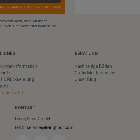
rbei handelt es sich um ein Pflichtfeld.
einverstanden, dass wir Ihnen
hicken. Den Newsletter können Sie
LICHES
BERATUNG
Kundeninformation
Nachhaltige Böden
chutz
Gratis Musterservice
uf & Rücksendung
Unser Blog
ssum
g widerrufen
KONTAKT
Living Floor GmbH
MAIL:
service@livingfloor.com