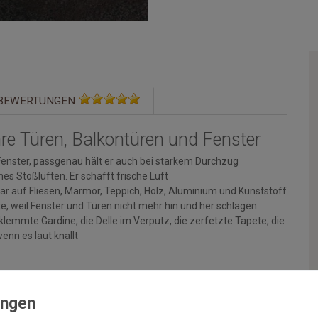
BEWERTUNGEN
Ihre Türen, Balkontüren und Fenster
d Fenster, passgenau hält er auch bei starkem Durchzug
hes Stoßlüften. Er schafft frische Luft
ltbar auf Fliesen, Marmor, Teppich, Holz, Aluminium und Kunststoff
e, weil Fenster und Türen nicht mehr hin und her schlagen
lemmte Gardine, die Delle im Verputz, die zerfetzte Tapete, die
nn es laut knallt