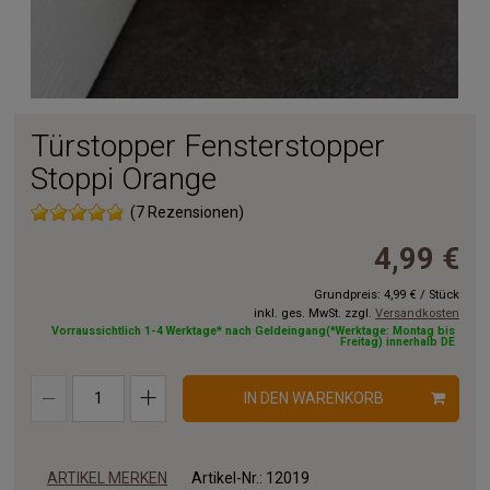
Türstopper Fensterstopper
Stoppi Orange
(7 Rezensionen)
4,99 €
Grundpreis:
4,99 €
/
Stück
inkl. ges. MwSt. zzgl.
Versandkosten
Vorraussichtlich 1-4 Werktage* nach Geldeingang(*Werktage: Montag bis
Freitag) innerhalb DE
IN DEN WARENKORB
ARTIKEL MERKEN
Artikel-Nr.:
12019