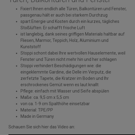
Fixiert Ihnen endlich alle Türen, Balkontüren und Fenster,
passgenau hält er auch bei starkem Durchzug
spart Energie und Kosten durch ein kurzes, tägliches
Stoßlüften. Er schafft frische Luft
ist langlebig, dank seines griffigen Materials haltbar auf
Fliesen, Marmor, Teppich, Holz, Aluminium und
Kunststoff
Stoppi schont dabei Ihre wertvollen Hauselemente, weil
Fenster und Türen nicht mehr hin und her schlagen
Stoppi verhindert Beschädigungen wie: die
eingeklemmte Gardine, die Delle im Verputz, die
zerfetzte Tapete, die Kratzer im Boden und Ihr
erschrockenes Gemüt wenn es laut knallt
Pflege: einfach mit Wasser und Seife abspülen
Maße: ca. 9,5 cm x 5,5 cm
von ca. 1-9 cm Spalthöhe einsetzbar
Material: TPE/PP
Made in Germany
Schauen Sie sich hier das Video an: