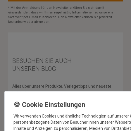
* Mit der Anmeldung für den Newsletter erklären Sie sich damit
einverstanden, dass wir Ihnen regelmäßig Informationen zu unserem
Sortiment per E-Mail zuschicken. Den Newsletter können Sie jederzeit
kostenlos wieder abmelden.
BESUCHEN SIE AUCH
UNSEREN BLOG
Alles über unsere Produkte, Verlegetipps und neueste
Entdeckungen.
ZUM BLOG
Wir verwenden Cookies und ähnliche Technologien auf unserer 
personenbezogene Daten von Besucher:innen unserer Webseite (
Inhalte und Anzeigen zu personalisieren, Medien von Drittanbie