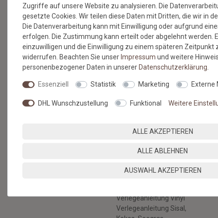
Zugriffe auf unsere Website zu analysieren. Die Datenverarbeitu
SERVICE & HILFE
gesetzte Cookies. Wir teilen diese Daten mit Dritten, die wir in 
Die Datenverarbeitung kann mit Einwilligung oder aufgrund eine
Versandkosten
erfolgen. Die Zustimmung kann erteilt oder abgelehnt werden. E
Zahlungsmethoden & Sicherheit
einzuwilligen und die Einwilligung zu einem späteren Zeitpunkt
Kontaktformular
widerrufen. Beachten Sie unser
Impressum
und weitere Hinwei
Hilfe
personenbezogener Daten in unserer
Daten­schutz­erklärung
.
RECHTLICHES
Essenziell
Statistik
Marketing
Externe
AGB & Kundeninformation
DHL Wunschzustellung
Funktional
Weitere Einstel
Datenschutz
Widerruf & Rücksendung
Impressum
ALLE AKZEPTIEREN
Vertrag widerrufen
BERATUNG
BODENBELÄGE SELBST
ALLE ABLEHNEN
VERLEGEN
Nachhaltige Böden
AUSWAHL AKZEPTIEREN
Verlegeanleitung
Gratis Musterservice
Kunstrasen
Unser Blog
Verlegeanleitung Vinyl
Verlegeanleitung Sisal,