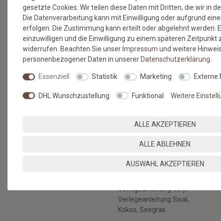
gesetzte Cookies. Wir teilen diese Daten mit Dritten, die wir in 
Versandkosten
Die Datenverarbeitung kann mit Einwilligung oder aufgrund eine
Zahlungsmethoden & Sicherheit
erfolgen. Die Zustimmung kann erteilt oder abgelehnt werden. E
Kontaktformular
einzuwilligen und die Einwilligung zu einem späteren Zeitpunkt
Hilfe
widerrufen. Beachten Sie unser
Impressum
und weitere Hinwei
personenbezogener Daten in unserer
Daten­schutz­erklärung
.
RECHTLICHES
Essenziell
Statistik
Marketing
Externe
AGB & Kundeninformation
Datenschutz
DHL Wunschzustellung
Funktional
Weitere Einstel
Widerruf & Rücksendung
Impressum
ALLE AKZEPTIEREN
Vertrag widerrufen
BERATUNG
BODENBELÄGE SELBST
ALLE ABLEHNEN
VERLEGEN
Nachhaltige Böden
AUSWAHL AKZEPTIEREN
Verlegeanleitung
Gratis Musterservice
Kunstrasen
Unser Blog
Verlegeanleitung Vinyl
Verlegeanleitung Sisal,
Kokos, Seegras