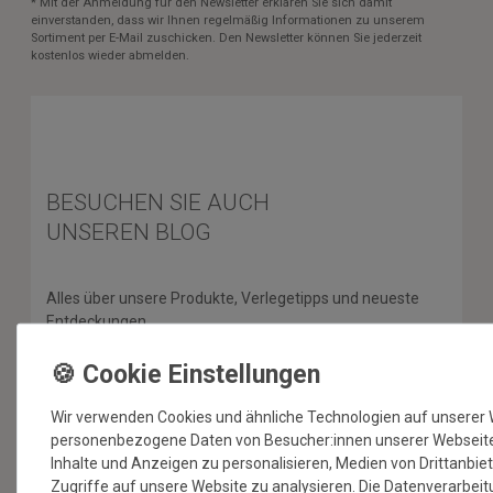
* Mit der Anmeldung für den Newsletter erklären Sie sich damit
einverstanden, dass wir Ihnen regelmäßig Informationen zu unserem
Sortiment per E-Mail zuschicken. Den Newsletter können Sie jederzeit
kostenlos wieder abmelden.
BESUCHEN SIE AUCH
UNSEREN BLOG
Alles über unsere Produkte, Verlegetipps und neueste
Entdeckungen.
ZUM BLOG
Wir verwenden Cookies und ähnliche Technologien auf unserer 
personenbezogene Daten von Besucher:innen unserer Webseite (
Inhalte und Anzeigen zu personalisieren, Medien von Drittanbie
SERVICE & HILFE
Zugriffe auf unsere Website zu analysieren. Die Datenverarbeitu