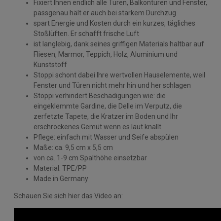
Fixiert Ihnen endlich alle Türen, Balkontüren und Fenster,
passgenau hält er auch bei starkem Durchzug
spart Energie und Kosten durch ein kurzes, tägliches
Stoßlüften. Er schafft frische Luft
ist langlebig, dank seines griffigen Materials haltbar auf
Fliesen, Marmor, Teppich, Holz, Aluminium und
Kunststoff
Stoppi schont dabei Ihre wertvollen Hauselemente, weil
Fenster und Türen nicht mehr hin und her schlagen
Stoppi verhindert Beschädigungen wie: die
eingeklemmte Gardine, die Delle im Verputz, die
zerfetzte Tapete, die Kratzer im Boden und Ihr
erschrockenes Gemüt wenn es laut knallt
Pflege: einfach mit Wasser und Seife abspülen
Maße: ca. 9,5 cm x 5,5 cm
von ca. 1-9 cm Spalthöhe einsetzbar
Material: TPE/PP
Made in Germany
Schauen Sie sich hier das Video an: