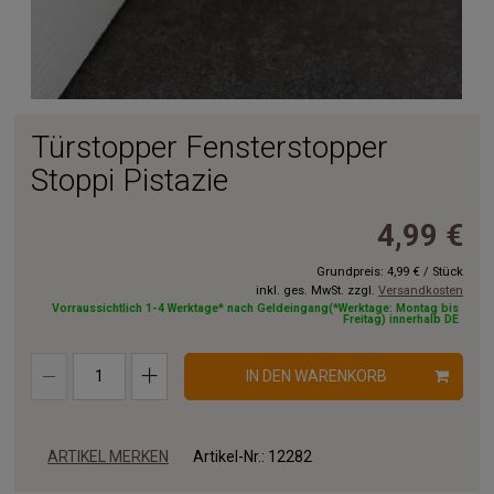
Türstopper Fensterstopper
Stoppi Pistazie
4,99 €
Grundpreis:
4,99 €
/
Stück
inkl. ges. MwSt. zzgl.
Versandkosten
Vorraussichtlich 1-4 Werktage* nach Geldeingang(*Werktage: Montag bis
Freitag) innerhalb DE
IN DEN WARENKORB
ARTIKEL MERKEN
Artikel-Nr.:
12282