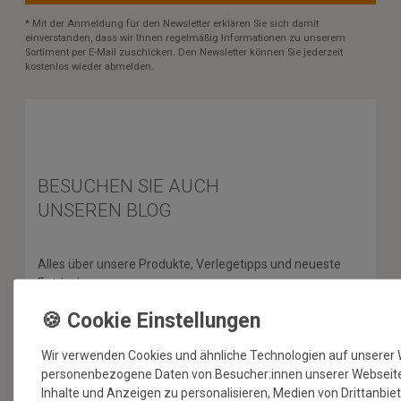
* Mit der Anmeldung für den Newsletter erklären Sie sich damit
einverstanden, dass wir Ihnen regelmäßig Informationen zu unserem
Sortiment per E-Mail zuschicken. Den Newsletter können Sie jederzeit
kostenlos wieder abmelden.
BESUCHEN SIE AUCH
UNSEREN BLOG
Alles über unsere Produkte, Verlegetipps und neueste
Entdeckungen.
ZUM BLOG
Wir verwenden Cookies und ähnliche Technologien auf unserer 
personenbezogene Daten von Besucher:innen unserer Webseite (
Inhalte und Anzeigen zu personalisieren, Medien von Drittanbie