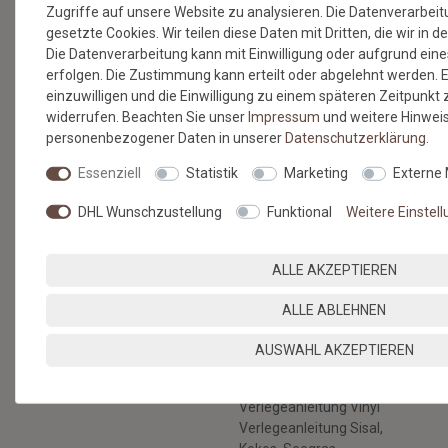
Zugriffe auf unsere Website zu analysieren. Die Datenverarbeitu
SERVICE & HILFE
gesetzte Cookies. Wir teilen diese Daten mit Dritten, die wir in 
Die Datenverarbeitung kann mit Einwilligung oder aufgrund eine
Versandkosten
erfolgen. Die Zustimmung kann erteilt oder abgelehnt werden. E
Zahlungsmethoden & Sicherheit
einzuwilligen und die Einwilligung zu einem späteren Zeitpunkt
Kontaktformular
widerrufen. Beachten Sie unser
Impressum
und weitere Hinwei
Hilfe
personenbezogener Daten in unserer
Daten­schutz­erklärung
.
RECHTLICHES
Essenziell
Statistik
Marketing
Externe
AGB & Kundeninformation
DHL Wunschzustellung
Funktional
Weitere Einstel
Datenschutz
Widerruf & Rücksendung
Impressum
ALLE AKZEPTIEREN
Vertrag widerrufen
BERATUNG
BODENBELÄGE SELBST
ALLE ABLEHNEN
VERLEGEN
Nachhaltige Böden
AUSWAHL AKZEPTIEREN
Verlegeanleitung
Gratis Musterservice
Kunstrasen
Unser Blog
Verlegeanleitung Vinyl
Verlegeanleitung Sisal,