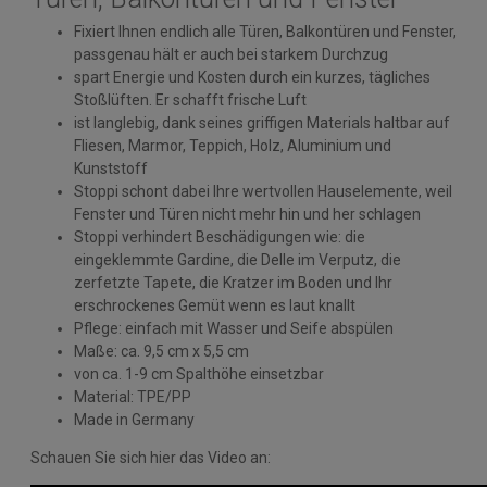
Fixiert Ihnen endlich alle Türen, Balkontüren und Fenster,
passgenau hält er auch bei starkem Durchzug
spart Energie und Kosten durch ein kurzes, tägliches
Stoßlüften. Er schafft frische Luft
ist langlebig, dank seines griffigen Materials haltbar auf
Fliesen, Marmor, Teppich, Holz, Aluminium und
Kunststoff
Stoppi schont dabei Ihre wertvollen Hauselemente, weil
Fenster und Türen nicht mehr hin und her schlagen
Stoppi verhindert Beschädigungen wie: die
eingeklemmte Gardine, die Delle im Verputz, die
zerfetzte Tapete, die Kratzer im Boden und Ihr
erschrockenes Gemüt wenn es laut knallt
Pflege: einfach mit Wasser und Seife abspülen
Maße: ca. 9,5 cm x 5,5 cm
von ca. 1-9 cm Spalthöhe einsetzbar
Material: TPE/PP
Made in Germany
Schauen Sie sich hier das Video an: