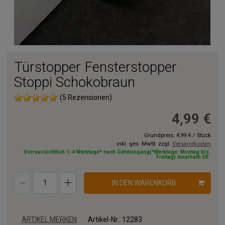
Türstopper Fensterstopper
Stoppi Schokobraun
(5 Rezensionen)
4,99 €
Grundpreis:
4,99 €
/
Stück
inkl. ges. MwSt. zzgl.
Versandkosten
Vorraussichtlich 1-4 Werktage* nach Geldeingang(*Werktage: Montag bis
Freitag) innerhalb DE
IN DEN WARENKORB
ARTIKEL MERKEN
Artikel-Nr.:
12283