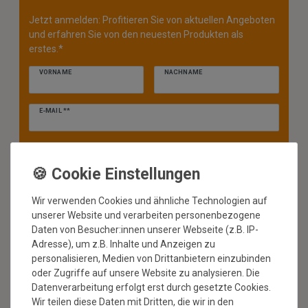
Jetzt anmelden: Profitieren Sie von aktuellen Angeboten
und erfahren Sie von den neuesten Produkten als
erstes.*
VORNAME
NACHNAME
Newsletter
E-MAIL **
Honig
Hiermit bestätige ich, dass ich die
Daten­schutz­erklärung
gelesen
habe. Meine Einwilligung kann ich jederzeit widerrufen.**
ABONNIEREN
Wir verwenden Cookies und ähnliche Technologien auf
** Hierbei handelt es sich um ein Pflichtfeld.
unserer Website und verarbeiten personenbezogene
Daten von Besucher:innen unserer Webseite (z.B. IP-
Adresse), um z.B. Inhalte und Anzeigen zu
* Mit der Anmeldung für den Newsletter erklären Sie sich damit
einverstanden, dass wir Ihnen regelmäßig Informationen zu unserem
personalisieren, Medien von Drittanbietern einzubinden
Sortiment per E-Mail zuschicken. Den Newsletter können Sie jederzeit
oder Zugriffe auf unsere Website zu analysieren. Die
kostenlos wieder abmelden.
Datenverarbeitung erfolgt erst durch gesetzte Cookies.
Wir teilen diese Daten mit Dritten, die wir in den