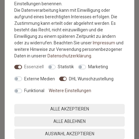
Einstellungen benennen.
Die Datenverarbeitung kann mit Einwilligung oder
aufgrund eines berechtigten Interesses erfolgen. Die
Zustimmung kann erteilt oder abgelehnt werden. Es
BESUCHEN SIE AUCH
besteht das Recht, nicht einzuwilligen und die
UNSEREN BLOG
Einwilligung zu einem späteren Zeitpunkt zu ändern
oder zu widerrufen. Beachten Sie unser
Impressum
und
weitere Hinweise zur Verwendung personenbezogener
Alles über unsere Produkte, Verlegetipps und neueste
Daten in unserer
Daten­schutz­erklärung
.
Entdeckungen.
Essenziell
Statistik
Marketing
ZUM BLOG
Externe Medien
DHL Wunschzustellung
Funktional
Weitere Einstellungen
SERVICE & HILFE
ALLE AKZEPTIEREN
Versandkosten
ALLE ABLEHNEN
Zahlungsmethoden & Sicherheit
Kontaktformular
AUSWAHL AKZEPTIEREN