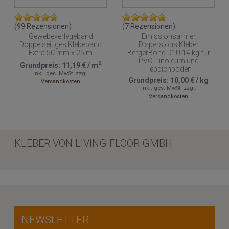
(99 Rezensionen)
(7 Rezensionen)
Gewebeverlegeband
Emissionsarmer
Doppelseitiges Klebeband
Dispersions Kleber
Extra 50 mm x 25 m
BergerBond D1U 14 kg für
PVC, Linoleum und
2
Grundpreis:
11,19 €
/
m
Teppichboden
inkl. ges. MwSt.
zzgl.
Grundpreis:
10,00 €
/
kg
Versandkosten
inkl. ges. MwSt.
zzgl.
Versandkosten
KLEBER VON LIVING FLOOR GMBH
NEWSLETTER