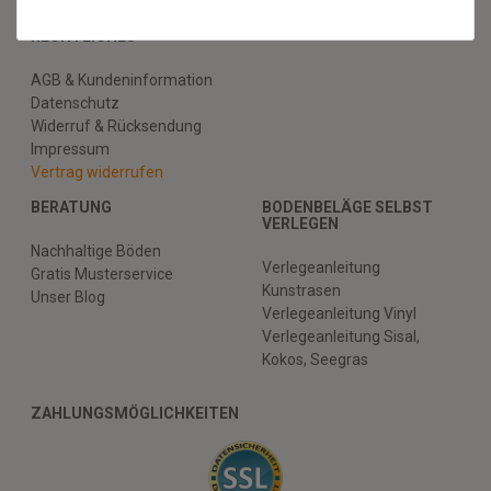
Hilfe
RECHTLICHES
AGB & Kundeninformation
Datenschutz
Widerruf & Rücksendung
Impressum
Vertrag widerrufen
BERATUNG
BODENBELÄGE SELBST
VERLEGEN
Nachhaltige Böden
Verlegeanleitung
Gratis Musterservice
Kunstrasen
Unser Blog
Verlegeanleitung Vinyl
Verlegeanleitung Sisal,
Kokos, Seegras
ZAHLUNGSMÖGLICHKEITEN