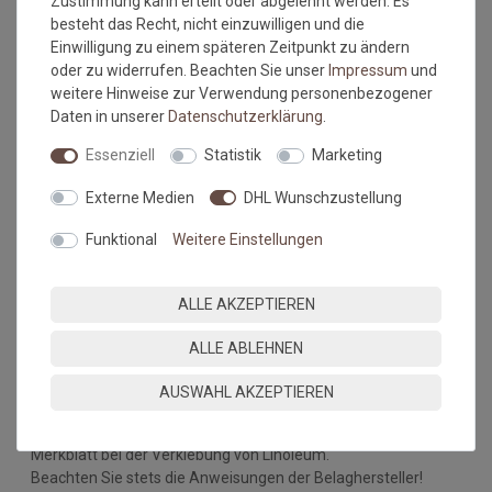
Zustimmung kann erteilt oder abgelehnt werden. Es
(spannungsreiche Stellen) nach ca. 10 Minuten nachgerieben
besteht das Recht, nicht einzuwilligen und die
werden. Bei Bedarf müssen diese Stellen so lange beschwert
Einwilligung zu einem späteren Zeitpunkt zu ändern
werden, bis der Klebstoff restlos abgebunden hat (mind. 24
oder zu widerrufen. Beachten Sie unser
Impressum
und
Stunden).
weitere Hinweise zur Verwendung personenbezogener
Die Abdichtung der Fugen oder das Verschweißen der Nähte
Daten in unserer
Daten­schutz­erklärung
.
kann erst nach kompletter Abbindung des Klebstoffes
erfolgen. Dies ist frühestens nach 24 Stunden der Fall, optimal
Essenziell
Statistik
Marketing
ist eine Wartezeit von 48 Stunden.
Klebstoffreste am besten sofort mit einem feuchten Tuch
Externe Medien
DHL Wunschzustellung
entfernen. Angetrocknete Klebstoffreste z. B. an Werkzeugen
Funktional
Weitere Einstellungen
können mit Cleaner L91 entfernt werden.
Besondere Hinweise:
ALLE AKZEPTIEREN
BergerBond D1U nicht unter +15° C und über 75 % relative
Luftfeuchte verarbeiten. In der kalten Jahreszeit empfiehlt es
ALLE ABLEHNEN
sich Kleber, Grundierung und Bodenbelag vor der Verarbeitung
gleichmäßig zu temperieren.
AUSWAHL AKZEPTIEREN
Bei Linoleum ist eine Mindesttemperatur +18°C erforderlich!
Bitte beachten Sie auch die Hinweise zum Raumklima im TKB-
Merkblatt bei der Verklebung von Linoleum.
Beachten Sie stets die Anweisungen der Belaghersteller!