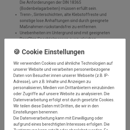
Die Anforderungen der DIN 18365
(Bodenbelagarbeiten) müssen erfüllt sein.
Trenn-, Sinterschichten, alte Klebstoffreste und
sonstige lose Anhaftungen sind durch geeignete
Maßnahmen rückstandsfrei zu entfernen.
Unebenheiten im Untergrund sind mit geeigneten
PeraPlan Spachtelmassen auszugleichen.
Nicht saugende Untergründe wie z. B. Gussasphalt sind
immer mit geeigneter PeraPlan Spachtelmasse (mind.
2 mm Schichtstärke) zu überspachteln. Die
Wir verwenden Cookies und ähnliche Technologien auf
Spachtelschicht muss vor der Verklebung
unserer Website und verarbeiten personenbezogene
ordnungsgemäß ausgehärtet und durchgetrocknet
Daten von Besucher:innen unserer Webseite (z.B. IP-
sein.
Adresse), um z.B. Inhalte und Anzeigen zu
Anwendung
:
personalisieren, Medien von Drittanbietern einzubinden
oder Zugriffe auf unsere Website zu analysieren. Die
BergerBond D1U wird mit der geeigneten Zahnspachtel
Datenverarbeitung erfolgt erst durch gesetzte Cookies.
gleichmäßig aufgetragen. Nach der Ablüftzeit kann der Belag
Wir teilen diese Daten mit Dritten, die wir in den
eingelegt werden. Danach gründlich anreiben, damit die
Einstellungen benennen.
Belagrückseite vollflächig benetzt ist. Es empfiehlt sich nach
Die Datenverarbeitung kann mit Einwilligung oder
30 – 45 Minuten nach zu walzen.
aufgrund eines berechtigten Interesses erfolgen. Die
Eventuell müssen Kopfenden, Nähte und Hängebuchten