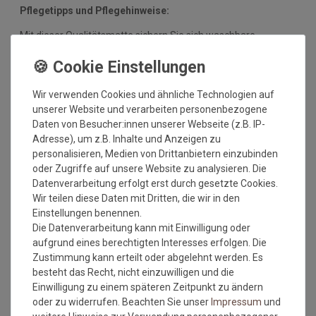
Pflegetipps und Pflegehinweise:
Mit dieser Qualitätsmatte sichern Sie sich waschbare
Fußmatten, die zu 100% PVC-frei sind. Dank eines
hochwertigen Gummirückens sind die Fußmatten absolut
ruschfest. Einem sicheren Gebrauch auch auf
Wir verwenden Cookies und ähnliche Technologien auf
Fußbodenheizungen steht somit nichts mehr im Wege.
unserer Website und verarbeiten personenbezogene
Vor dem ersten Gebrauch waschen Sie die Fußmatte separat
Daten von Besucher:innen unserer Webseite (z.B. IP-
bei angegebener Temperatur mit Feinwaschmittel und legen
Adresse), um z.B. Inhalte und Anzeigen zu
sie flach zum Trocknen aus. Dadurch richten sich die Fasern
personalisieren, Medien von Drittanbietern einzubinden
auf, der Mattenflor wird aktiviert und transportbedingte Falten
oder Zugriffe auf unsere Website zu analysieren. Die
und Knicke werden wieder glatt. Pflegen Sie so Ihre
Datenverarbeitung erfolgt erst durch gesetzte Cookies.
Fußmatte regelmäßig und Sie werden überrascht sein, wie
Wir teilen diese Daten mit Dritten, die wir in den
viele Jahre Qualität und Farbe erhalten bleiben.
Einstellungen benennen.
Die Datenverarbeitung kann mit Einwilligung oder
Waschtipps:
aufgrund eines berechtigten Interesses erfolgen. Die
Zustimmung kann erteilt oder abgelehnt werden. Es
Matten, die nicht mehr in die Waschmaschine passen, können
besteht das Recht, nicht einzuwilligen und die
mit einem Dampfstrahler (aus Entfernung) gereinigt werden
Einwilligung zu einem späteren Zeitpunkt zu ändern
oder bei einer Wäscherei abgegeben werden. Ganz wichtig ist
oder zu widerrufen. Beachten Sie unser
Impressum
und
auch, dass man die Matten nicht gefaltet und auch nicht mit