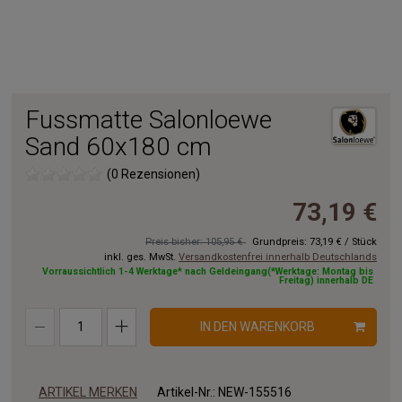
Fussmatte Salonloewe
Sand 60x180 cm
(0 Rezensionen)
73,19 €
Preis bisher: 105,95 €
Grundpreis:
73,19 €
/
Stück
inkl. ges. MwSt.
Versandkostenfrei innerhalb Deutschlands
Vorraussichtlich 1-4 Werktage* nach Geldeingang(*Werktage: Montag bis
Freitag) innerhalb DE
IN DEN WARENKORB
ARTIKEL MERKEN
Artikel-Nr.:
NEW-155516