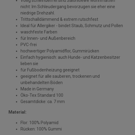
Völlig schwindelfrei sind Salonloewe Wohnmatten
nicht: Im Schleudergang bevorzugen sie eher eine
niedrige Drehzahl.
Trittschalldämmend & extrem rutschfest
Ideal für Allergiker - bindet Staub, Schmutz und Pollen
waschfeste Farben
für Innen- und Außenbereich
PVC-frei
hochwertiger Polyamidflor, Gummirücken
Einfach hygienisch: auch Hunde- und Katzenbesitzer
lieben sie
für Fußbodenheizung geeignet
geeignet für alle sauberen, trockenen und
unbehandelten Böden
Made in Germany
Öko-Tex Standard 100
Gesamtdicke: ca. 7 mm
Material:
Flor: 100% Polyamid
Rücken: 100% Gummi