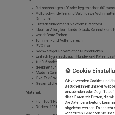
Bei nachhaltigen 40° oder hygienischen 60° was
Völlig schwindelfrei sind Salonloewe Wohnmatten
Drehzahl.
Trittschalldämmend & extrem rutschfest
Ideal für Allergiker - bindet Staub, Schmutz und 
waschfeste Farben
für Innen- und Außenbereich
PVC-frei
hochwertiger Polyamidflor, Gummirücken
Einfach hygienisch: auch Hunde- und Katzenbesit
für Fußbodenheizung geeignet
geeignet für alle sauberen, trockenen und unbe
Made in Germany
Öko-Tex Standard 100
Wir verwenden Cookies und äh
Gesamtdicke: ca. 7 mm
Besucher:innen unserer Webseit
einzubinden oder Zugriffe auf 
Material:
diese Daten mit Dritten, die wi
Flor: 100% Polyamid
Die Datenverarbeitung kann mit
Rücken: 100% Gummi
abgelehnt werden. Es besteht d
widerrufen. Beachten Sie uns