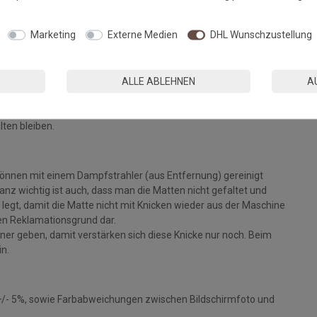
Fußmatten, die zu 100% PVC-frei sind. Dank eines hochwertigen
Marketing
Externe Medien
DHL Wunschzustellung
 Einem sicheren Gebrauch auch auf Fußbodenheizungen steht
ALLE ABLEHNEN
A
eparat bei angegebener Temperatur mit Feinwaschmittel und
ie Fasern auf, der Mattenflor wird aktiviert und
tt. Pflegen Sie so Ihre Fußmatte regelmäßig und Sie werden
lten bleiben.
können mit einem Dampfstrahler (aus Entfernung) gereinigt
z wichtig ist auch, dass man die Matten nicht gefaltet und
legt, damit die Matte nicht mit Knicken wieder aus der Maschine
inen Reklamationsgrund dar.
ckner geben, damit verstärken sich diese Knicke nur noch. Beim
in.
+/- 5%, sowie Farbabweichungen zwischen Bildschirmfoto und