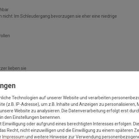
chbar
 nicht: Im Schleudergang bevorzugen sie eher eine niedrige
Pollen
zer lieben sie
handelten Böden
nliche Technologien auf unserer Website und verarbeiten personenbe
e (z.B. IP-Adresse), um z.B. Inhalte und Anzeigen zu personalisieren, 
unsere Website zu analysieren. Die Datenverarbeitung erfolgt erst durch
r in den Einstellungen benennen.
 Einwilligung oder aufgrund eines berechtigten Interesses erfolgen. Di
as Recht, nicht einzuwilligen und die Einwilligung zu einem späteren Z
er
Impressum
und weitere Hinweise zur Verwendung personenbezogene