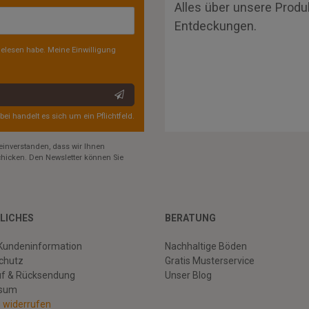
Alles über unsere Produ
Entdeckungen.
elesen habe. Meine Einwilligung
rbei handelt es sich um ein Pflichtfeld.
einverstanden, dass wir Ihnen
hicken. Den Newsletter können Sie
LICHES
BERATUNG
Kundeninformation
Nachhaltige Böden
chutz
Gratis Musterservice
uf & Rücksendung
Unser Blog
ssum
g widerrufen