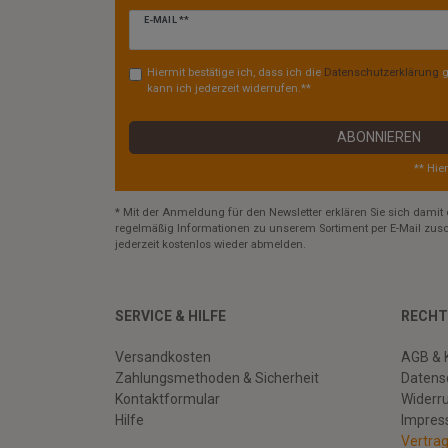
Newsletter
E-MAIL **
Honig
Hiermit bestätige ich, dass ich die
Daten­schutz­erklärung
g
kann ich jederzeit widerrufen.**
ABONNIEREN
** Hie
* Mit der Anmeldung für den Newsletter erklären Sie sich damit 
regelmäßig Informationen zu unserem Sortiment per E-Mail zusc
jederzeit kostenlos wieder abmelden.
SERVICE & HILFE
RECHT
Versandkosten
AGB & 
Zahlungsmethoden & Sicherheit
Datens
Kontaktformular
Widerr
Hilfe
Impre
Vertra