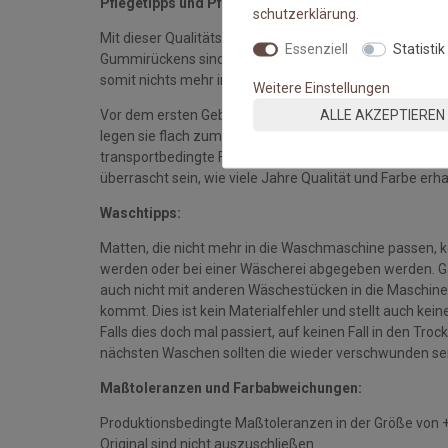
Pflegetipps und Pflegehinweise:
schutz­erklärung
.
Mit dieser Qualitätsmatte sichern Sie sich waschbare 
Essenziell
Statistik
Gummirückens sind die Fußmatten absolut ruschfest.
somit nichts mehr im Wege.
Weitere Einstellungen
ALLE AKZEPTIEREN
Vor dem ersten Gebrauch waschen Sie die Fußmatte s
legen sie flach zum Trocknen aus. Dadurch richten sich d
transportbedingte Falten und Knicke werden wieder gla
überrascht sein, wie viele Jahre Qualität und Farbe erha
Waschtipps:
Matten, die nicht mehr in die Waschmaschine passen, 
werden oder bei einer Wäscherei abgegeben werden. Gan
auch nicht mit anderen Wäschestücken in die Maschine 
kommt. Dies ist kein Materialfehler und stellt auch ke
Falls dies doch mal passiert, auf keinen Fall in den Tro
nächsten Waschen sollten die wieder verschwunden se
Maßtoleranzen und Farbabweichungen:
Produktionsbedingte Maßtoleranzen in der Größe von 
Original sind nicht auszuschließen