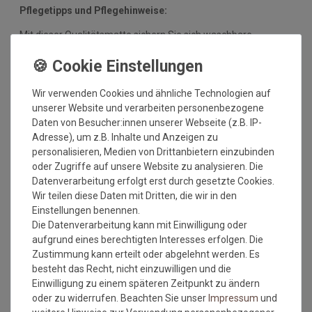
Pflegetipps und Pflegehinweise:
Mit dieser Qualitätsmatte sichern Sie sich waschbare
Fußmatten, die zu 100% PVC-frei sind. Dank eines
hochwertigen Gummirückens sind die Fußmatten absolut
ruschfest. Einem sicheren Gebrauch auch auf
Wir verwenden Cookies und ähnliche Technologien auf
Fußbodenheizungen steht somit nichts mehr im Wege.
unserer Website und verarbeiten personenbezogene
Vor dem ersten Gebrauch waschen Sie die Fußmatte separat
Daten von Besucher:innen unserer Webseite (z.B. IP-
bei angegebener Temperatur mit Feinwaschmittel und legen
Adresse), um z.B. Inhalte und Anzeigen zu
sie flach zum Trocknen aus. Dadurch richten sich die Fasern
personalisieren, Medien von Drittanbietern einzubinden
auf, der Mattenflor wird aktiviert und transportbedingte Falten
oder Zugriffe auf unsere Website zu analysieren. Die
und Knicke werden wieder glatt. Pflegen Sie so Ihre
Datenverarbeitung erfolgt erst durch gesetzte Cookies.
Fußmatte regelmäßig und Sie werden überrascht sein, wie
Wir teilen diese Daten mit Dritten, die wir in den
viele Jahre Qualität und Farbe erhalten bleiben.
Einstellungen benennen.
Die Datenverarbeitung kann mit Einwilligung oder
Waschtipps:
aufgrund eines berechtigten Interesses erfolgen. Die
Zustimmung kann erteilt oder abgelehnt werden. Es
Matten, die nicht mehr in die Waschmaschine passen, können
besteht das Recht, nicht einzuwilligen und die
mit einem Dampfstrahler (aus Entfernung) gereinigt werden
Einwilligung zu einem späteren Zeitpunkt zu ändern
oder bei einer Wäscherei abgegeben werden. Ganz wichtig ist
oder zu widerrufen. Beachten Sie unser
Impressum
und
auch, dass man die Matten nicht gefaltet und auch nicht mit