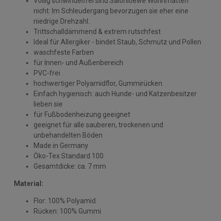
Völlig schwindelfrei sind Salonloewe Wohnmatten
nicht: Im Schleudergang bevorzugen sie eher eine
niedrige Drehzahl.
Trittschalldämmend & extrem rutschfest
Ideal für Allergiker - bindet Staub, Schmutz und Pollen
waschfeste Farben
für Innen- und Außenbereich
PVC-frei
hochwertiger Polyamidflor, Gummirücken
Einfach hygienisch: auch Hunde- und Katzenbesitzer
lieben sie
für Fußbodenheizung geeignet
geeignet für alle sauberen, trockenen und
unbehandelten Böden
Made in Germany
Öko-Tex Standard 100
Gesamtdicke: ca. 7 mm
Material:
Flor: 100% Polyamid
Rücken: 100% Gummi