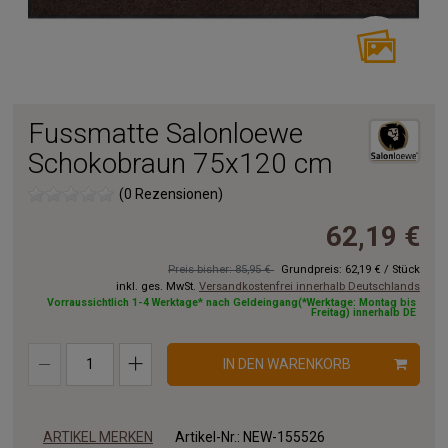
Fussmatte Salonloewe
Schokobraun 75x120 cm
(0 Rezensionen)
62,19 €
Preis bisher: 85,95 €
Grundpreis:
62,19 €
/
Stück
inkl. ges. MwSt.
Versandkostenfrei innerhalb Deutschlands
Vorraussichtlich 1-4 Werktage* nach Geldeingang(*Werktage: Montag bis
Freitag) innerhalb DE
IN DEN WARENKORB
ARTIKEL MERKEN
Artikel-Nr.:
NEW-155526