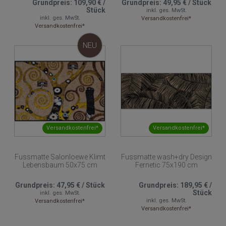
Grundpreis:
109,90 €
/
Grundpreis:
49,95 €
/
Stück
Stück
inkl. ges. MwSt.
inkl. ges. MwSt.
Versandkostenfrei*
Versandkostenfrei*
NEU
Versandkostenfrei*
Versandkostenfrei*
Fussmatte Salonloewe Klimt
Fussmatte wash+dry Design
Lebensbaum 50x75 cm
Fernetic 75x190 cm
Grundpreis:
47,95 €
/
Stück
Grundpreis:
189,95 €
/
Stück
inkl. ges. MwSt.
inkl. ges. MwSt.
Versandkostenfrei*
Versandkostenfrei*