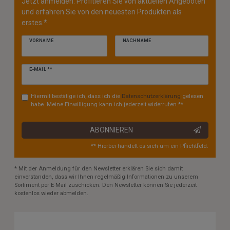
Jetzt anmelden: Profitieren Sie von aktuellen Angeboten
und erfahren Sie von den neuesten Produkten als
erstes.*
VORNAME
NACHNAME
Newsletter
E-MAIL **
Honig
Hiermit bestätige ich, dass ich die
Daten­schutz­erklärung
gelesen
habe. Meine Einwilligung kann ich jederzeit widerrufen.**
ABONNIEREN
** Hierbei handelt es sich um ein Pflichtfeld.
* Mit der Anmeldung für den Newsletter erklären Sie sich damit
einverstanden, dass wir Ihnen regelmäßig Informationen zu unserem
Sortiment per E-Mail zuschicken. Den Newsletter können Sie jederzeit
kostenlos wieder abmelden.