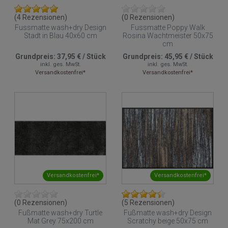
(4 Rezensionen)
(0 Rezensionen)
Fussmatte wash+dry Design
Fussmatte Poppy Walk
Stadt in Blau 40x60 cm
Rosina Wachtmeister 50x75
cm
Grundpreis:
37,95 €
/
Stück
Grundpreis:
45,95 €
/
Stück
inkl. ges. MwSt.
inkl. ges. MwSt.
Versandkostenfrei*
Versandkostenfrei*
Versandkostenfrei*
Versandkostenfrei*
(0 Rezensionen)
(5 Rezensionen)
Fußmatte wash+dry Turtle
Fußmatte wash+dry Design
Mat Grey 75x200 cm
Scratchy beige 50x75 cm