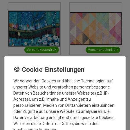
Versandkostenfrei*
Versandkostenfrei*
Fussmatte wash+dry Design
Fussmatte wash+dry Design
Stadt in Blau 75x120 cm
Snorre 75x120 cm
Wir verwenden Cookies und ähnliche Technologien auf
Grundpreis:
119,95 €
/
Grundpreis:
119,95 €
/
unserer Website und verarbeiten personenbezogene
Stück
Stück
inkl. ges. MwSt.
inkl. ges. MwSt.
Daten von Besucher:innen unserer Webseite (z.B. IP-
Versandkostenfrei*
Versandkostenfrei*
Adresse), um z.B. Inhalte und Anzeigen zu
personalisieren, Medien von Drittanbietern einzubinden
oder Zugriffe auf unsere Website zu analysieren. Die
Datenverarbeitung erfolgt erst durch gesetzte Cookies.
Wir teilen diese Daten mit Dritten, die wir in den
Einstellungen benennen.