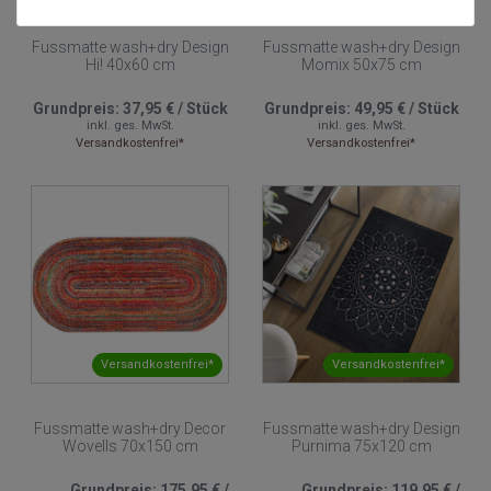
Fussmatte wash+dry Design
Fussmatte wash+dry Design
Hi! 40x60 cm
Momix 50x75 cm
Grundpreis:
37,95 €
/
Stück
Grundpreis:
49,95 €
/
Stück
inkl. ges. MwSt.
inkl. ges. MwSt.
Versandkostenfrei*
Versandkostenfrei*
Versandkostenfrei*
Versandkostenfrei*
Fussmatte wash+dry Decor
Fussmatte wash+dry Design
Wovells 70x150 cm
Purnima 75x120 cm
Grundpreis:
175,95 €
/
Grundpreis:
119,95 €
/