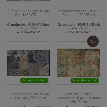
Fußmatte wash+dry Design
Fussmatte wash+dry Design
Coralis 50x75 cm
Floral Lace 50x75 cm
Grundpreis:
49,95 €
/
Stück
Grundpreis:
49,95 €
/
Stück
inkl. ges. MwSt.
inkl. ges. MwSt.
Versandkostenfrei*
Versandkostenfrei*
NEU
Versandkostenfrei*
Versandkostenfrei*
Fußmatte wash+dry Design
wash+dry Rugello –
Armonia grey 75x120 cm
waschbarer Teppich Seruna
120x180 cm