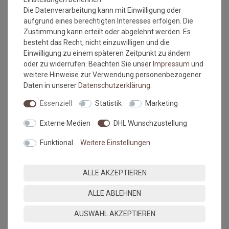
Die Datenverarbeitung kann mit Einwilligung oder
aufgrund eines berechtigten Interesses erfolgen. Die
Zustimmung kann erteilt oder abgelehnt werden. Es
besteht das Recht, nicht einzuwilligen und die
Versandkostenfrei*
Versandkostenfrei*
Einwilligung zu einem späteren Zeitpunkt zu ändern
oder zu widerrufen. Beachten Sie unser
Impressum
und
Fußmatte wash+dry Design
Fussmatte wash+dry Design
weitere Hinweise zur Verwendung personenbezogener
Herr Just - Welcome! 50x75
Three Cats 40x60 cm
Daten in unserer
Daten­schutz­erklärung
.
cm
Grundpreis:
49,95 €
/
Stück
Grundpreis:
37,95 €
/
Stück
Essenziell
Statistik
Marketing
inkl. ges. MwSt.
inkl. ges. MwSt.
Versandkostenfrei*
Versandkostenfrei*
Externe Medien
DHL Wunschzustellung
NEU
Funktional
Weitere Einstellungen
ALLE AKZEPTIEREN
ALLE ABLEHNEN
AUSWAHL AKZEPTIEREN
Versandkostenfrei*
Versandkostenfrei*