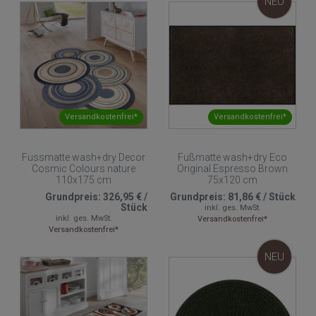
NEU
Versandkostenfrei*
Versandkostenfrei*
Fussmatte wash+dry Decor
Fußmatte wash+dry Eco
Cosmic Colours nature
Original Espresso Brown
110x175 cm
75x120 cm
Grundpreis:
326,95 €
/
Grundpreis:
81,86 €
/
Stück
Stück
inkl. ges. MwSt.
inkl. ges. MwSt.
Versandkostenfrei*
Versandkostenfrei*
NEU