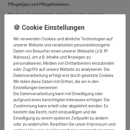
Pflegetipps und Pflegehinweise:
Mit dieser Qualitätsmatte sichern Sie sich waschbare
Fußmatten, die zu 100% PVC-frei sind. Dank eines
hochwertigen Gummirückens sind die Fußmatten absolut
ruschfest. Einem sicheren Gebrauch auch auf
Wir verwenden Cookies und ähnliche Technologien auf
Fußbodenheizungen steht somit nichts mehr im Wege.
unserer Website und verarbeiten personenbezogene
Vor dem ersten Gebrauch waschen Sie die Fußmatte separat
Daten von Besucher:innen unserer Webseite (z.B. IP-
bei angegebener Temperatur mit Feinwaschmittel und legen
Adresse), um z.B. Inhalte und Anzeigen zu
sie flach zum Trocknen aus. Dadurch richten sich die Fasern
personalisieren, Medien von Drittanbietern einzubinden
auf, der Mattenflor wird aktiviert und transportbedingte Falten
oder Zugriffe auf unsere Website zu analysieren. Die
und Knicke werden wieder glatt. Pflegen Sie so Ihre
Datenverarbeitung erfolgt erst durch gesetzte Cookies.
Fußmatte regelmäßig und Sie werden überrascht sein, wie
Wir teilen diese Daten mit Dritten, die wir in den
viele Jahre Qualität und Farbe erhalten bleiben.
Einstellungen benennen.
Die Datenverarbeitung kann mit Einwilligung oder
Waschtipps:
aufgrund eines berechtigten Interesses erfolgen. Die
Zustimmung kann erteilt oder abgelehnt werden. Es
Matten, die nicht mehr in die Waschmaschine passen, können
besteht das Recht, nicht einzuwilligen und die
mit einem Dampfstrahler (aus Entfernung) gereinigt werden
Einwilligung zu einem späteren Zeitpunkt zu ändern
oder bei einer Wäscherei abgegeben werden. Ganz wichtig ist
oder zu widerrufen. Beachten Sie unser
Impressum
und
auch, dass man die Matten nicht gefaltet und auch nicht mit