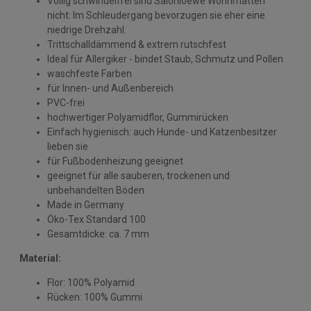
Völlig schwindelfrei sind Salonloewe Wohnmatten
nicht: Im Schleudergang bevorzugen sie eher eine
niedrige Drehzahl.
Trittschalldämmend & extrem rutschfest
Ideal für Allergiker - bindet Staub, Schmutz und Pollen
waschfeste Farben
für Innen- und Außenbereich
PVC-frei
hochwertiger Polyamidflor, Gummirücken
Einfach hygienisch: auch Hunde- und Katzenbesitzer
lieben sie
für Fußbodenheizung geeignet
geeignet für alle sauberen, trockenen und
unbehandelten Böden
Made in Germany
Öko-Tex Standard 100
Gesamtdicke: ca. 7 mm
Material:
Flor: 100% Polyamid
Rücken: 100% Gummi