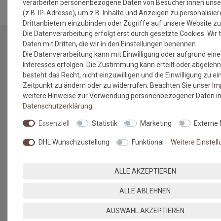
verarbeiten personenbezogene Daten von Besucher:innen unse
(z.B. IP-Adresse), um z.B. Inhalte und Anzeigen zu personalisie
Drittanbietern einzubinden oder Zugriffe auf unsere Website zu
Die Datenverarbeitung erfolgt erst durch gesetzte Cookies. Wir t
Daten mit Dritten, die wir in den Einstellungen benennen.
Die Datenverarbeitung kann mit Einwilligung oder aufgrund eine
NEWSLETTER
Interesses erfolgen. Die Zustimmung kann erteilt oder abgelehn
besteht das Recht, nicht einzuwilligen und die Einwilligung zu 
Jetzt anmelden: Profitieren Sie von aktuellen Angeboten
Zeitpunkt zu ändern oder zu widerrufen. Beachten Sie unser
Im
und erfahren Sie von den neuesten Produkten als
weitere Hinweise zur Verwendung personenbezogener Daten in
erstes.*
Daten­schutz­erklärung
.
VORNAME
NACHNAME
Essenziell
Statistik
Marketing
Externe
DHL Wunschzustellung
Funktional
Weitere Einstel
Newsletter
E-MAIL **
Honig
ALLE AKZEPTIEREN
Hiermit bestätige ich, dass ich die
Daten­schutz­erklärung
gelesen
habe. Meine Einwilligung kann ich jederzeit widerrufen.**
ALLE ABLEHNEN
ABONNIEREN
AUSWAHL AKZEPTIEREN
** Hierbei handelt es sich um ein Pflichtfeld.