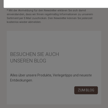
* Mit der Anmeldung für den Newsletter erklären Sie sich damit
einverstanden, dass wir Ihnen regelmäßig Informationen zu unserem
Sortiment per E-Mail zuschicken. Den Newsletter können Sie jederzeit
kostenlos wieder abmelden.
BESUCHEN SIE AUCH
UNSEREN BLOG
Alles über unsere Produkte, Verlegetipps und neueste
Entdeckungen.
ZUM BLOG