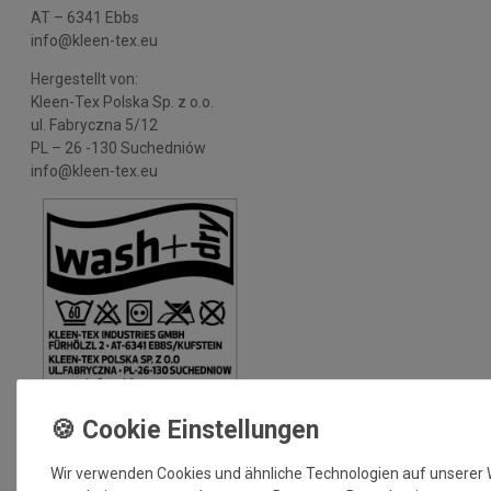
AT – 6341 Ebbs
info@kleen-tex.eu
Hergestellt von:
Kleen-Tex Polska Sp. z o.o.
ul. Fabryczna 5/12
PL – 26 -130 Suchedniów
info@kleen-tex.eu
MEHR INFORMATIONEN ZUM EU VERANTWORTLICHEN »
Wir verwenden Cookies und ähnliche Technologien auf unserer