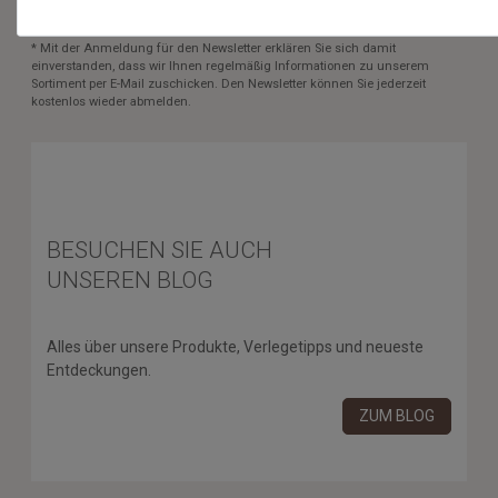
* Mit der Anmeldung für den Newsletter erklären Sie sich damit
einverstanden, dass wir Ihnen regelmäßig Informationen zu unserem
Sortiment per E-Mail zuschicken. Den Newsletter können Sie jederzeit
kostenlos wieder abmelden.
BESUCHEN SIE AUCH
UNSEREN BLOG
Alles über unsere Produkte, Verlegetipps und neueste
Entdeckungen.
ZUM BLOG