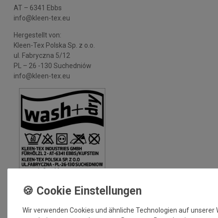
AT – 6341 Ebbs
info@kleen-tex.eu
Hergestellt von:
Kleen-Tex Polska Sp. z o.o.
ul. Fabryczna 5/12
PL – 26 -130 Suchedniów
info@kleen-tex.eu
MEHR INFORMATIONEN ZUM EU VERANTWORTLICHEN »
Wir verwenden Cookies und ähnliche Technologien auf unserer