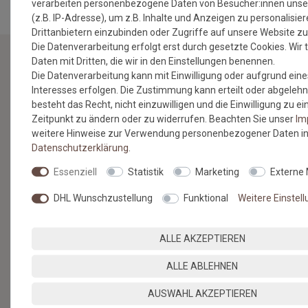
verarbeiten personenbezogene Daten von Besucher:innen unse
(z.B. IP-Adresse), um z.B. Inhalte und Anzeigen zu personalisie
Drittanbietern einzubinden oder Zugriffe auf unsere Website zu
Die Datenverarbeitung erfolgt erst durch gesetzte Cookies. Wir t
Daten mit Dritten, die wir in den Einstellungen benennen.
Die Datenverarbeitung kann mit Einwilligung oder aufgrund eine
NEWSLETTER
Interesses erfolgen. Die Zustimmung kann erteilt oder abgelehn
besteht das Recht, nicht einzuwilligen und die Einwilligung zu 
Jetzt anmelden: Profitieren Sie von aktuellen Angeboten
Zeitpunkt zu ändern oder zu widerrufen. Beachten Sie unser
Im
und erfahren Sie von den neuesten Produkten als
weitere Hinweise zur Verwendung personenbezogener Daten in
erstes.*
Daten­schutz­erklärung
.
VORNAME
NACHNAME
Essenziell
Statistik
Marketing
Externe
DHL Wunschzustellung
Funktional
Weitere Einstel
Newsletter
E-MAIL **
Honig
ALLE AKZEPTIEREN
Hiermit bestätige ich, dass ich die
Daten­schutz­erklärung
gelesen
habe. Meine Einwilligung kann ich jederzeit widerrufen.**
ALLE ABLEHNEN
ABONNIEREN
AUSWAHL AKZEPTIEREN
** Hierbei handelt es sich um ein Pflichtfeld.