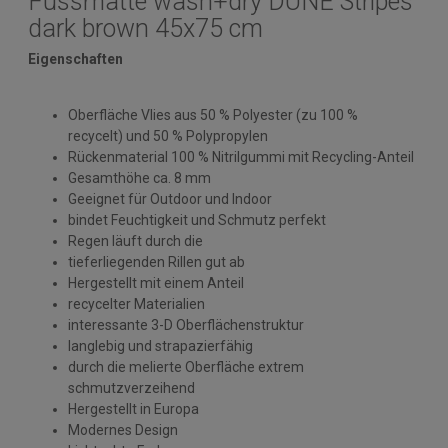
Fussmatte wash+dry DUNE Stripes
dark brown 45x75 cm
Eigenschaften
Oberfläche Vlies aus 50 % Polyester (zu 100 %
recycelt) und 50 % Polypropylen
Rückenmaterial 100 % Nitrilgummi mit Recycling-Anteil
Gesamthöhe ca. 8 mm
Geeignet für Outdoor und Indoor
bindet Feuchtigkeit und Schmutz perfekt
Regen läuft durch die
tieferliegenden Rillen gut ab
Hergestellt mit einem Anteil
recycelter Materialien
interessante 3-D Oberflächenstruktur
langlebig und strapazierfähig
durch die melierte Oberfläche extrem
schmutzverzeihend
Hergestellt in Europa
Modernes Design