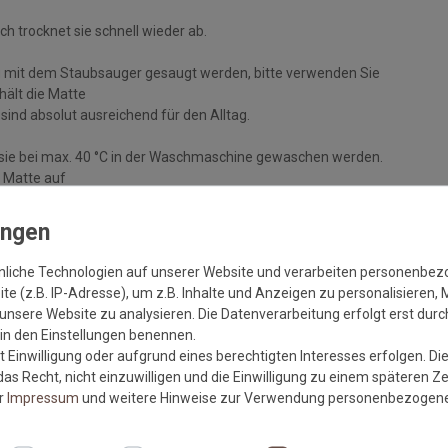
 trocknet sie schnell wieder ab.
 mit dem Staubsauger gesaugt werden, bitte verwenden Sie
 hält die Matte
nd absolut ausreichend für den Alltag.
n sie bei max. 40 °C in der Waschmaschine gewaschen werden.
 Matte auf
ch zum Trocknen aus. Waschen Sie die Matte einmal im Jahr, um
 Untergrund
nliche Technologien auf unserer Website und verarbeiten personenbe
e (z.B. IP-Adresse), um z.B. Inhalte und Anzeigen zu personalisieren, 
unsere Website zu analysieren. Die Datenverarbeitung erfolgt erst durch
r in den Einstellungen benennen.
m sauberen und trockenen, festen Untergrund liegt, um eine
 Einwilligung oder aufgrund eines berechtigten Interesses erfolgen. Di
as Recht, nicht einzuwilligen und die Einwilligung zu einem späteren Z
lt die Haftkraft des Gummis und vermindert die Gefahr von
er
Impressum
und weitere Hinweise zur Verwendung personenbezogene
ufliegt und von offenem Feuer ferngehalten wird.
n kann es durch Wechselwirkungen mit gummibeschichteten