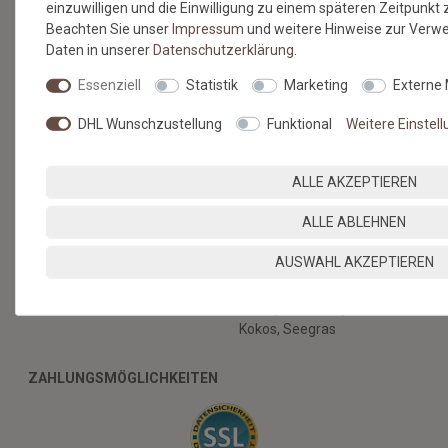
Hilfe
einzuwilligen und die Einwilligung zu einem späteren Zeitpunkt
Beachten Sie unser
Impressum
und weitere Hinweise zur Ver
RECHTLICHES
Daten in unserer
Daten­schutz­erklärung
.
AGB & Kundeninformation
Essenziell
Statistik
Marketing
Externe
Datenschutz
Widerruf & Rücksendung
DHL Wunschzustellung
Funktional
Weitere Einstel
Impressum
Vertrag widerrufen
ALLE AKZEPTIEREN
BERATUNG
BODENBELÄGE SELBST
VERLEGEN
ALLE ABLEHNEN
Nachhaltige Böden
Verlegeanleitung
Gratis Musterservice
AUSWAHL AKZEPTIEREN
Kunstrasen
Unser Blog
Verlegeanleitung Vinyl
Verlegeanleitung Sisal,
Kokos, Seegras
ZAHLUNGSMÖGLICHKEITEN