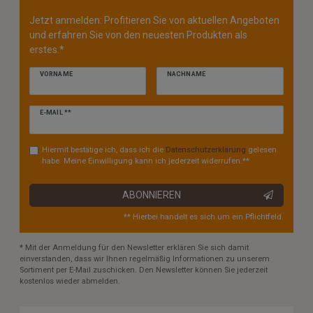
Jetzt anmelden: Profitieren Sie von aktuellen Angeboten
und erfahren Sie von den neuesten Produkten als
erstes.*
VORNAME
NACHNAME
Newsletter
E-MAIL **
Honig
Hiermit bestätige ich, dass ich die
Daten­schutz­erklärung
gelesen
habe. Meine Einwilligung kann ich jederzeit widerrufen.**
ABONNIEREN
** Hierbei handelt es sich um ein Pflichtfeld.
* Mit der Anmeldung für den Newsletter erklären Sie sich damit
einverstanden, dass wir Ihnen regelmäßig Informationen zu unserem
Sortiment per E-Mail zuschicken. Den Newsletter können Sie jederzeit
kostenlos wieder abmelden.