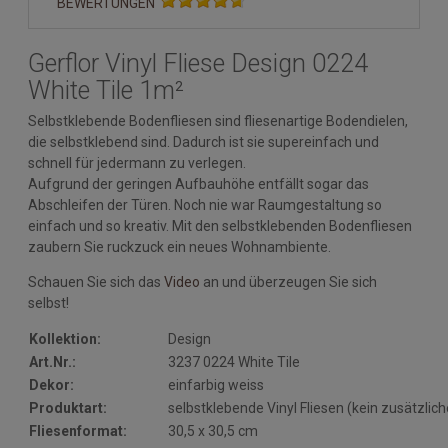
BEWERTUNGEN
Gerflor Vinyl Fliese Design 0224
White Tile 1m²
Selbstklebende Bodenfliesen sind fliesenartige Bodendielen,
die selbstklebend sind. Dadurch ist sie supereinfach und
schnell für jedermann zu verlegen.
Aufgrund der geringen Aufbauhöhe entfällt sogar das
Abschleifen der Türen. Noch nie war Raumgestaltung so
einfach und so kreativ. Mit den selbstklebenden Bodenfliesen
zaubern Sie ruckzuck ein neues Wohnambiente.
Schauen Sie sich das
Video
an und überzeugen Sie sich
selbst!
Kollektion:
Design
Art.Nr.:
3237 0224 White Tile
Dekor:
einfarbig weiss
Produktart:
selbstklebende Vinyl Fliesen (kein zusätzlic
Fliesenformat:
30,5 x 30,5 cm