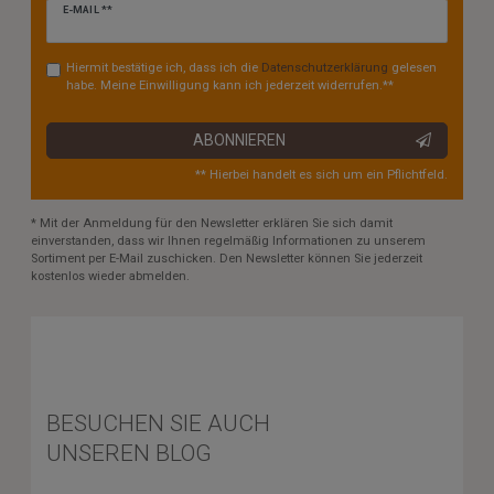
Newsletter
E-MAIL **
Honig
Hiermit bestätige ich, dass ich die
Daten­schutz­erklärung
gelesen
habe. Meine Einwilligung kann ich jederzeit widerrufen.**
ABONNIEREN
** Hierbei handelt es sich um ein Pflichtfeld.
* Mit der Anmeldung für den Newsletter erklären Sie sich damit
einverstanden, dass wir Ihnen regelmäßig Informationen zu unserem
Sortiment per E-Mail zuschicken. Den Newsletter können Sie jederzeit
kostenlos wieder abmelden.
BESUCHEN SIE AUCH
UNSEREN BLOG