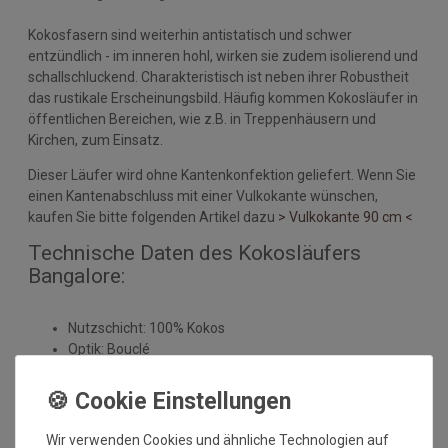
Kokosfasern sind weiterhin antistatisch und schwer
entzündlich - im inneren hohl, wirken sie zudem isolierend und
schallschluckend. Charakteristisch ist neben ihrer Robustheit
das rustikale Erscheinungsbild. Häufig kommen Kokosläufer in
öffentlichen Bereichen, wie z.B. in Treppenhäusern und
Kirchen, zum Einsatz.
Dieser Läufer wird ohne Kantenkonfektion geliefert. Wenn Sie
einen Kantenabschluss mit einer Vulkokante wünschen,
kaufen Sie bitte folgenden Artikel dazu
> Vulkokante 90 cm <
Technische Daten des Kokosläufers
Bangalore:
Nutzschicht: 100% Kokos
Optik: Bouclé
Rücken: unbeschichtet
wird ohne Kantenabschluss an den Schnittkanten
geliefert - auf Wunsch kann der Läufer mit einer
Vulkokante angefertigt werden - Diesen können Sie hier
Wir verwenden Cookies und ähnliche Technologien auf