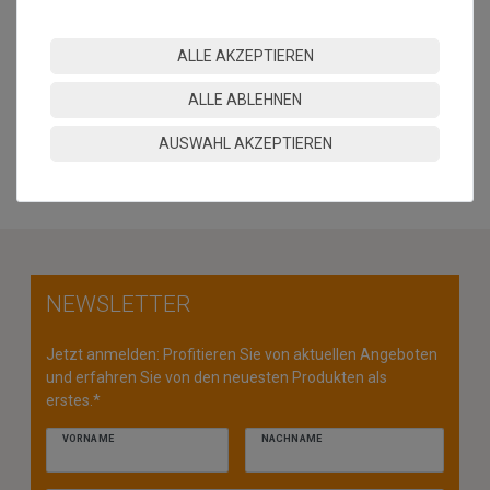
nicht auszuschließen. Wir empfehlen, sich ein Muster
anzufordern.
ALLE AKZEPTIEREN
Hinweis Bordürenteppiche: Übersteigt die Länge das 2,5 fache
der Breite, besteht das Risiko der Wellenbildung.
ALLE ABLEHNEN
MEHR INFORMATIONEN ZUM EU VERANTWORTLICHEN »
AUSWAHL AKZEPTIEREN
NEWSLETTER
Jetzt anmelden: Profitieren Sie von aktuellen Angeboten
und erfahren Sie von den neuesten Produkten als
erstes.*
VORNAME
NACHNAME