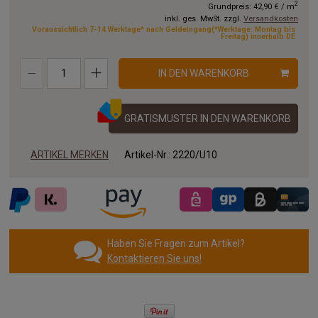
2
Grundpreis:
42,90 €
/
m
inkl. ges. MwSt. zzgl.
Versandkosten
Voraussichtlich 7-14 Werktage* nach Geldeingang(*Werktage: Montag bis
Freitag) innerhalb DE
IN DEN WARENKORB
GRATISMUSTER IN DEN WARENKORB
ARTIKEL MERKEN
Artikel-Nr.:
2220/U10
Haben Sie Fragen zum Artikel?
Kontaktieren Sie uns!