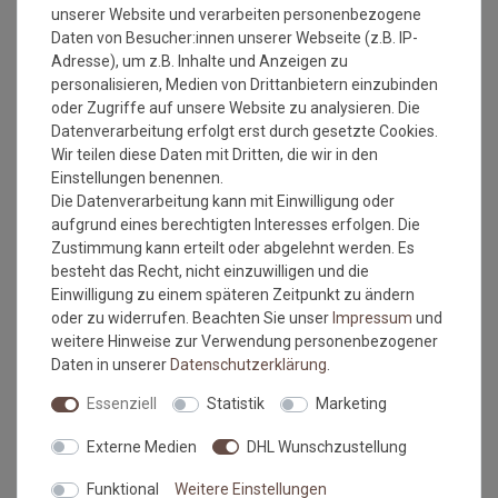
mit dazu kaufen: >>
https://www.livingfloor.com/a-
unserer Website und verarbeiten personenbezogene
37749/
Daten von Besucher:innen unserer Webseite (z.B. IP-
Herstellung: gewebt
Adresse), um z.B. Inhalte und Anzeigen zu
Gesamthöhe: ca. 8 mm
personalisieren, Medien von Drittanbietern einzubinden
Gesamtgewicht: ca. 2.200 gr./m²
oder Zugriffe auf unsere Website zu analysieren. Die
Antistatisch und Fußbodenheizung geeignet
Datenverarbeitung erfolgt erst durch gesetzte Cookies.
umweltfreundlich
Wir teilen diese Daten mit Dritten, die wir in den
Brandklasse: Efl
Einstellungen benennen.
Einsatzbereich: z.b. Treppenhäuser
Die Datenverarbeitung kann mit Einwilligung oder
aufgrund eines berechtigten Interesses erfolgen. Die
Zustimmung kann erteilt oder abgelehnt werden. Es
besteht das Recht, nicht einzuwilligen und die
Bitte beachten Sie immer die
Verlege - und
Einwilligung zu einem späteren Zeitpunkt zu ändern
Pflegehinweise
des Herstellers.
oder zu widerrufen. Beachten Sie unser
Impressum
und
weitere Hinweise zur Verwendung personenbezogener
Wichtiger Hinweis:
Daten in unserer
Daten­schutz­erklärung
.
Maßtoleranzen von 1-3 % können auftreten und sind völlig
normal. Sonderanfertigungen im Wunschmaß sind vom
Essenziell
Statistik
Marketing
Umtausch/Rückgabe ausgeschlossen.
Externe Medien
DHL Wunschzustellung
Kleine Unregelmäßigkeiten (z.b. Noppenübersprünge) in
Struktur und Farbe machen den Reiz von Naturfasern aus.
Funktional
Weitere Einstellungen
Farbabweichungen zwischen Bildschirmfoto und Original sind