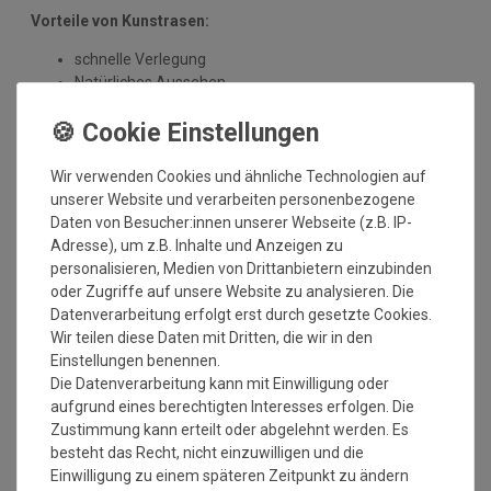
Vorteile von Kunstrasen:
schnelle Verlegung
Natürliches Aussehen
UV-beständig
Pflegeleicht - kein Mähen erforderlich
ganzjährig grüner Rasen
langlebig und witterungsbeständig
Wir verwenden Cookies und ähnliche Technologien auf
umweltfreundlich
unserer Website und verarbeiten personenbezogene
Daten von Besucher:innen unserer Webseite (z.B. IP-
Anwendungsmöglichkeiten:
Adresse), um z.B. Inhalte und Anzeigen zu
personalisieren, Medien von Drittanbietern einzubinden
Garten
oder Zugriffe auf unsere Website zu analysieren. Die
um den Swimmingpool
Datenverarbeitung erfolgt erst durch gesetzte Cookies.
Innenhof und Veranda
Wir teilen diese Daten mit Dritten, die wir in den
Balkon
Einstellungen benennen.
Wintergarten
Die Datenverarbeitung kann mit Einwilligung oder
Terrassen und Dachterrassen
aufgrund eines berechtigten Interesses erfolgen. Die
Lounges
Zustimmung kann erteilt oder abgelehnt werden. Es
Hausboote oder Yachten
besteht das Recht, nicht einzuwilligen und die
Wohnwagen und Wohnmobile
Einwilligung zu einem späteren Zeitpunkt zu ändern