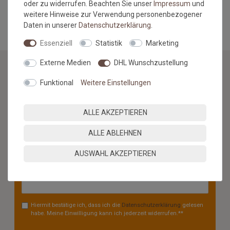
oder zu widerrufen. Beachten Sie unser
Impressum
und
MEHR INFORMATIONEN ZUM EU VERANTWORTLICHEN »
weitere Hinweise zur Verwendung personenbezogener
Daten in unserer
Daten­schutz­erklärung
.
Essenziell
Statistik
Marketing
Externe Medien
DHL Wunschzustellung
Funktional
Weitere Einstellungen
NEWSLETTER
Jetzt anmelden: Profitieren Sie von aktuellen Angeboten
ALLE AKZEPTIEREN
und erfahren Sie von den neuesten Produkten als
erstes.*
ALLE ABLEHNEN
VORNAME
NACHNAME
AUSWAHL AKZEPTIEREN
Newsletter
E-MAIL **
Honig
Hiermit bestätige ich, dass ich die
Daten­schutz­erklärung
gelesen
habe. Meine Einwilligung kann ich jederzeit widerrufen.**