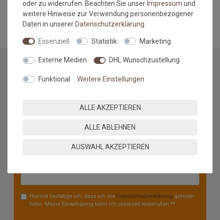
oder zu widerrufen. Beachten Sie unser
Impressum
und
MEHR INFORMATIONEN ZUM EU VERANTWORTLICHEN »
weitere Hinweise zur Verwendung personenbezogener
Daten in unserer
Daten­schutz­erklärung
.
Essenziell
Statistik
Marketing
Externe Medien
DHL Wunschzustellung
Funktional
Weitere Einstellungen
NEWSLETTER
Jetzt anmelden: Profitieren Sie von aktuellen Angeboten
ALLE AKZEPTIEREN
und erfahren Sie von den neuesten Produkten als
erstes.*
ALLE ABLEHNEN
VORNAME
NACHNAME
AUSWAHL AKZEPTIEREN
Newsletter
E-MAIL **
Honig
Hiermit bestätige ich, dass ich die
Daten­schutz­erklärung
gelesen
habe. Meine Einwilligung kann ich jederzeit widerrufen.**