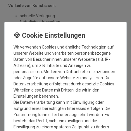
Vorteile von Kunstrasen:
schnelle Verlegung
Natürliches Aussehen
UV-beständig
Pflegeleicht - kein Mähen erforderlich
ganzjährig grüner Rasen
langlebig und witterungsbeständig
Wir verwenden Cookies und ähnliche Technologien auf
umweltfreundlich
unserer Website und verarbeiten personenbezogene
Daten von Besucher:innen unserer Webseite (z.B. IP-
Anwendungsmöglichkeiten:
Adresse), um z.B. Inhalte und Anzeigen zu
personalisieren, Medien von Drittanbietern einzubinden
Garten
oder Zugriffe auf unsere Website zu analysieren. Die
um den Swimmingpool
Datenverarbeitung erfolgt erst durch gesetzte Cookies.
Innenhof und Veranda
Wir teilen diese Daten mit Dritten, die wir in den
Balkon
Einstellungen benennen.
Wintergarten
Die Datenverarbeitung kann mit Einwilligung oder
Terrassen und Dachterrassen
aufgrund eines berechtigten Interesses erfolgen. Die
Lounges
Zustimmung kann erteilt oder abgelehnt werden. Es
Hausboote oder Yachten
besteht das Recht, nicht einzuwilligen und die
Wohnwagen und Wohnmobile
Einwilligung zu einem späteren Zeitpunkt zu ändern