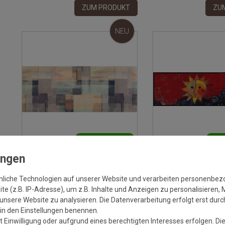
ZUM PRODUKT
ZU
NEU
Versandkostenfrei*
Versa
Fußmatte wash+dry Decor Gentle
Fussmatte Rosina Wac
Blocks 80x200 cm
Sole Nuovo 35x120 c
nliche Technologien auf unserer Website und verarbeiten personenbe
e (z.B. IP-Adresse), um z.B. Inhalte und Anzeigen zu personalisieren, 
Grundpreis:
224,96 €
/
Stück
Grundpreis:
5
unsere Website zu analysieren. Die Datenverarbeitung erfolgt erst durch
inkl. ges. MwSt.
Versandkostenfrei*
inkl. ges. MwSt.
Ve
r in den Einstellungen benennen.
 Einwilligung oder aufgrund eines berechtigten Interesses erfolgen. Di