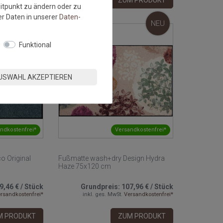
M PRODUKT
ZUM PRODUKT
eitpunkt zu ändern oder zu
r Daten in unserer
Daten­
NEU
NEU
Funktional
USWAHL AKZEPTIEREN
ndkostenfrei*
Versandkostenfrei*
o Original
Fußmatte wash+dry Design Hydra
Haze 75x120 cm
9,46 €
/
Stück
Grundpreis:
107,96 €
/
Stück
rsandkostenfrei*
inkl. ges. MwSt.
Versandkostenfrei*
M PRODUKT
ZUM PRODUKT