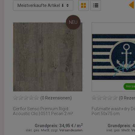
NEU
Versa
(0 Rezensionen)
(0 Reze
Gerflor Senso Premium Rigid
Fußmatte wash+dry D
Acoustic Clic | 0511 Pecan 2 m²
Port 50x75 cm
2
Grundpreis:
34,95 €
/
m
Grundpreis:
4
inkl. ges. MwSt.
zzgl.
Versandkosten
inkl. ges. MwSt.
Ve