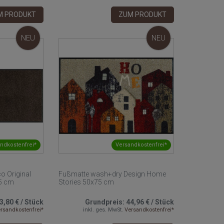
M PRODUKT
ZUM PRODUKT
NEU
NEU
ndkostenfrei*
Versandkostenfrei*
o Original
Fußmatte wash+dry Design Home
5 cm
Stories 50x75 cm
3,80 €
/
Stück
Grundpreis:
44,96 €
/
Stück
rsandkostenfrei*
inkl. ges. MwSt.
Versandkostenfrei*