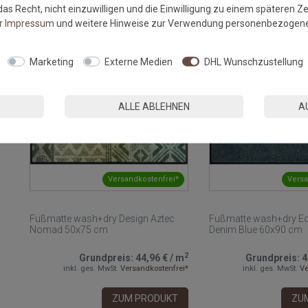
ZUM PRODUKT
ZU
as Recht, nicht einzuwilligen und die Einwilligung zu einem späteren Z
er
Impressum
und weitere Hinweise zur Verwendung personenbezogene
NEU
Marketing
Externe Medien
DHL Wunschzustellung
ALLE ABLEHNEN
A
Versandkostenfrei*
Versa
Fußmatte wash+dry Design Aztec
Fußmatte wash+dry Ec
Nomad 50x75 cm
Denim Blue 60x90 cm
2
Grundpreis:
44,96 €
/
m
Grundpreis:
4
inkl. ges. MwSt.
Versandkostenfrei*
inkl. ges. MwSt.
Ve
ZUM PRODUKT
ZU