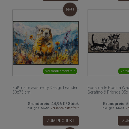
NEU
Versandkostenfrei*
Versa
Fußmatte wash+dry Design Leander
Fussmatte Rosina Wac
50x75 cm
Serafino & Friends 35
Grundpreis:
44,96 €
/
Stück
Grundpreis:
5
inkl. ges. MwSt.
Versandkostenfrei*
inkl. ges. MwSt.
Ve
ZUM PRODUKT
ZU