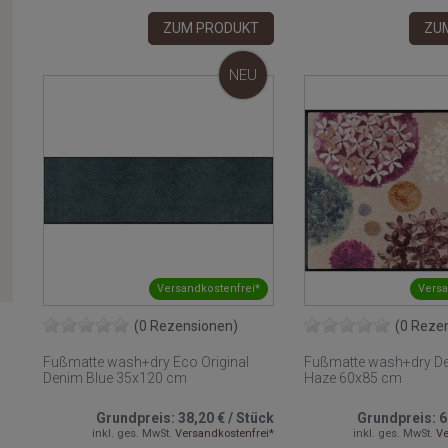
ZUM PRODUKT
ZU
NEU
Versandkostenfrei*
Versa
(0 Rezensionen)
(0 Reze
Fußmatte wash+dry Eco Original
Fußmatte wash+dry De
Denim Blue 35x120 cm
Haze 60x85 cm
Grundpreis:
38,20 €
/
Stück
Grundpreis:
6
inkl. ges. MwSt.
Versandkostenfrei*
inkl. ges. MwSt.
Ve