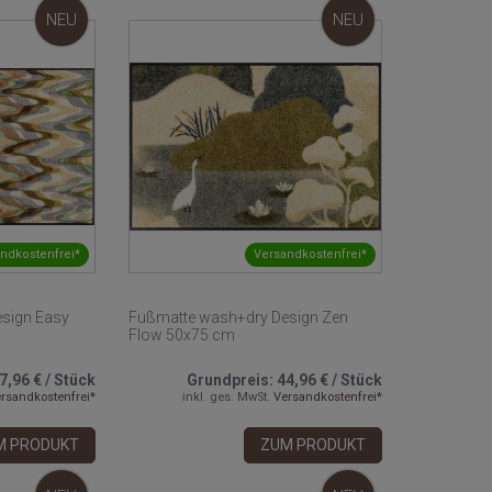
NEU
NEU
ndkostenfrei*
Versandkostenfrei*
sign Easy
Fußmatte wash+dry Design Zen
Flow 50x75 cm
7,96 €
/
Stück
Grundpreis:
44,96 €
/
Stück
rsandkostenfrei*
inkl. ges. MwSt.
Versandkostenfrei*
M PRODUKT
ZUM PRODUKT