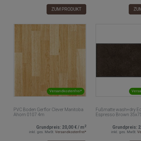
ZUM PRODUKT
ZU
Versandkostenfrei*
Versa
PVC Boden Gerflor Clever Manitoba
Fußmatte wash+dry Ec
Ahorn 0107 4m
Espresso Brown 35x7
2
Grundpreis:
20,00 €
/
m
Grundpreis:
2
inkl. ges. MwSt.
Versandkostenfrei*
inkl. ges. MwSt.
Ve