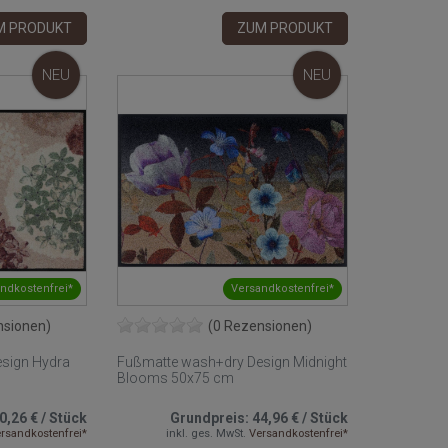
M PRODUKT
ZUM PRODUKT
NEU
NEU
ndkostenfrei*
Versandkostenfrei*
nsionen)
(0 Rezensionen)
sign Hydra
Fußmatte wash+dry Design Midnight
Blooms 50x75 cm
0,26 €
/
Stück
Grundpreis:
44,96 €
/
Stück
rsandkostenfrei*
inkl. ges. MwSt.
Versandkostenfrei*