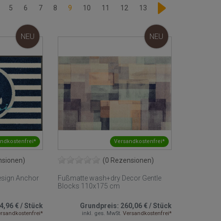
5
6
7
8
9
10
11
12
13
NEU
NEU
ndkostenfrei*
Versandkostenfrei*
nsionen)
(0 Rezensionen)
esign Anchor
Fußmatte wash+dry Decor Gentle
Blocks 110x175 cm
4,96 €
/
Stück
Grundpreis:
260,06 €
/
Stück
rsandkostenfrei*
inkl. ges. MwSt.
Versandkostenfrei*