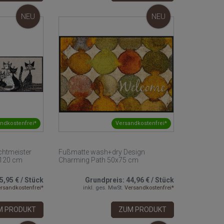
NEU
NEU
ndkostenfrei*
Versandkostenfrei*
htmeister
Fußmatte wash+dry Design
x120 cm
Charming Path 50x75 cm
5,95 €
/
Stück
Grundpreis:
44,96 €
/
Stück
rsandkostenfrei*
inkl. ges. MwSt.
Versandkostenfrei*
M PRODUKT
ZUM PRODUKT