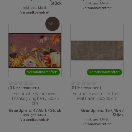
Stück
inkl. ges. MwSt.
inkl. ges. MwSt.
Versandkostenfrei*
Versandkostenfrei*
NEU
Versandkostenfrei*
Versandkostenfrei*
(0 Rezensionen)
(0 Rezensionen)
Fussmatte Salonloewe
Fußmatte wash+dry Turtle
Thanksgiving berry 50x75
Mat Fawn 75x200 cm
cm
Grundpreis:
47,95 €
/
Stück
Grundpreis:
157,46 €
/
Stück
inkl. ges. MwSt.
inkl. ges. MwSt.
Versandkostenfrei*
Versandkostenfrei*