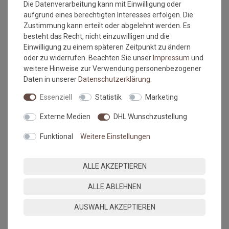
Die Datenverarbeitung kann mit Einwilligung oder
Versandkostenfrei*
Versandkostenfrei*
aufgrund eines berechtigten Interesses erfolgen. Die
Zustimmung kann erteilt oder abgelehnt werden. Es
Fußmatte wash+dry Turtle
Fußmatte wash+dry Turtle
besteht das Recht, nicht einzuwilligen und die
Mat Pop Flowers Neutral
Mat Neutral Squares 75x120
Einwilligung zu einem späteren Zeitpunkt zu ändern
60x85 cm
cm
oder zu widerrufen. Beachten Sie unser
Impressum
und
Grundpreis:
67,46 €
/
Stück
Grundpreis:
121,46 €
/
weitere Hinweise zur Verwendung personenbezogener
Stück
inkl. ges. MwSt.
Daten in unserer
Daten­schutz­erklärung
.
inkl. ges. MwSt.
Versandkostenfrei*
Versandkostenfrei*
Essenziell
Statistik
Marketing
Externe Medien
DHL Wunschzustellung
Funktional
Weitere Einstellungen
ALLE AKZEPTIEREN
ALLE ABLEHNEN
Versandkostenfrei*
Versandkostenfrei*
AUSWAHL AKZEPTIEREN
Fußmatte wash+dry Turtle
Fußmatte wash+dry Turtle
Mat Lines 60x85 cm
Mat Grey 75x100 cm