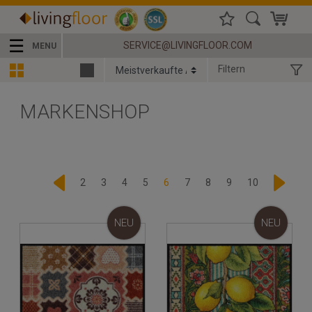
☰
SERVICE@LIVINGFLOOR.COM
MENU
Filtern
MARKENSHOP
2
3
4
5
6
7
8
9
10
NEU
NEU