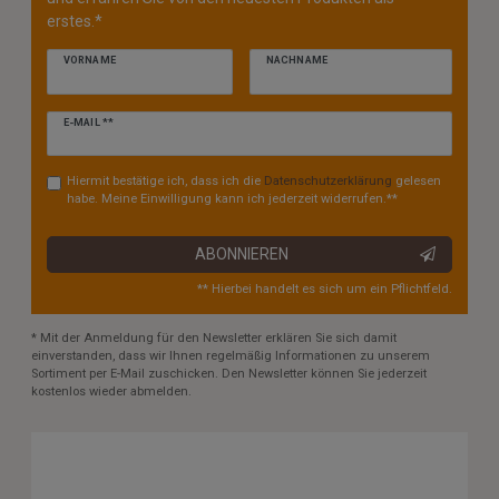
erstes.*
VORNAME
NACHNAME
Newsletter
E-MAIL **
Honig
Hiermit bestätige ich, dass ich die
Daten­schutz­erklärung
gelesen
habe. Meine Einwilligung kann ich jederzeit widerrufen.**
ABONNIEREN
** Hierbei handelt es sich um ein Pflichtfeld.
* Mit der Anmeldung für den Newsletter erklären Sie sich damit
einverstanden, dass wir Ihnen regelmäßig Informationen zu unserem
Sortiment per E-Mail zuschicken. Den Newsletter können Sie jederzeit
kostenlos wieder abmelden.