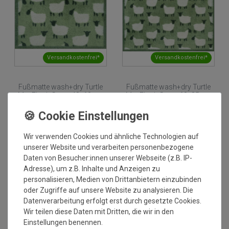
Versandkostenfrei*
Versandkostenfrei*
Fußmatte wash+dry Turtle
Fußmatte wash+dry Turtle
Mat Flock Green 40x60 cm
Mat Flock Green 60x85 cm
Grundpreis:
35,96 €
/
Stück
Grundpreis:
67,46 €
/
Stück
inkl. ges. MwSt.
inkl. ges. MwSt.
Versandkostenfrei*
Versandkostenfrei*
Wir verwenden Cookies und ähnliche Technologien auf
unserer Website und verarbeiten personenbezogene
Daten von Besucher:innen unserer Webseite (z.B. IP-
Adresse), um z.B. Inhalte und Anzeigen zu
personalisieren, Medien von Drittanbietern einzubinden
oder Zugriffe auf unsere Website zu analysieren. Die
Datenverarbeitung erfolgt erst durch gesetzte Cookies.
Wir teilen diese Daten mit Dritten, die wir in den
Einstellungen benennen.