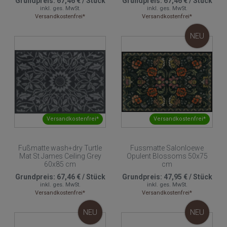
Grundpreis:
67,46 €
/
Stück
Grundpreis:
67,46 €
/
Stück
inkl. ges. MwSt.
inkl. ges. MwSt.
Versandkostenfrei*
Versandkostenfrei*
NEU
Versandkostenfrei*
Versandkostenfrei*
Fußmatte wash+dry Turtle
Fussmatte Salonloewe
Mat St James Ceiling Grey
Opulent Blossoms 50x75
60x85 cm
cm
Grundpreis:
67,46 €
/
Stück
Grundpreis:
47,95 €
/
Stück
inkl. ges. MwSt.
inkl. ges. MwSt.
Versandkostenfrei*
Versandkostenfrei*
NEU
NEU