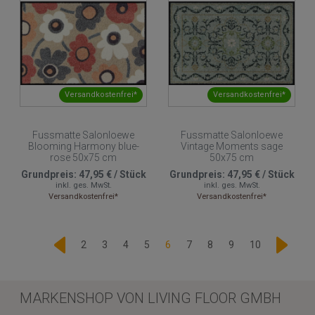
Versandkostenfrei*
Versandkostenfrei*
Fussmatte Salonloewe
Fussmatte Salonloewe
Blooming Harmony blue-
Vintage Moments sage
rose 50x75 cm
50x75 cm
Grundpreis:
47,95 €
/
Stück
Grundpreis:
47,95 €
/
Stück
inkl. ges. MwSt.
inkl. ges. MwSt.
Versandkostenfrei*
Versandkostenfrei*
2
3
4
5
6
7
8
9
10
MARKENSHOP VON LIVING FLOOR GMBH