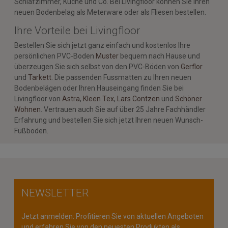
Schlafzimmer, Küche und Co. Bei Livingfloor können Sie Ihren
neuen Bodenbelag als Meterware oder als Fliesen bestellen.
Ihre Vorteile bei Livingfloor
Bestellen Sie sich jetzt ganz einfach und kostenlos Ihre
persönlichen PVC-Boden
Muster
bequem nach Hause und
überzeugen Sie sich selbst von den PVC-Böden von
Gerflor
und
Tarkett
. Die passenden Fussmatten zu Ihren neuen
Bodenbelägen oder Ihren Hauseingang finden Sie bei
Livingfloor von
Astra
,
Kleen Tex
,
Lars Contzen
und
Schöner
Wohnen
. Vertrauen auch Sie auf über 25 Jahre Fachhändler
Erfahrung und bestellen Sie sich jetzt Ihren neuen Wunsch-
Fußboden.
NEWSLETTER
Jetzt anmelden: Profitieren Sie von aktuellen Angeboten
und erfahren Sie von den neuesten Produkten als