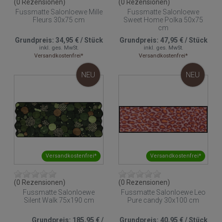
(0 Rezensionen)
(0 Rezensionen)
Fussmatte Salonloewe Mille
Fussmatte Salonloewe
Fleurs 30x75 cm
Sweet Home Polka 50x75
cm
Grundpreis:
34,95 €
/
Stück
Grundpreis:
47,95 €
/
Stück
inkl. ges. MwSt.
inkl. ges. MwSt.
Versandkostenfrei*
Versandkostenfrei*
NEU
NEU
Versandkostenfrei*
Versandkostenfrei*
(0 Rezensionen)
(0 Rezensionen)
Fussmatte Salonloewe
Fussmatte Salonloewe Leo
Silent Walk 75x190 cm
Pure candy 30x100 cm
Grundpreis:
185,95 €
/
Grundpreis:
40,95 €
/
Stück