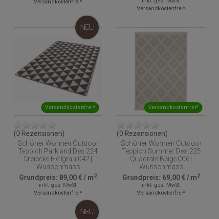
inkl. ges. MwSt.
Versandkostenfrei*
Versandkostenfrei*
NEU
Versandkostenfrei*
Versandkostenfrei*
(0 Rezensionen)
(0 Rezensionen)
Schöner Wohnen Outdoor
Schöner Wohnen Outdoor
Teppich Parkland Des.224
Teppich Summer Des.225
Dreiecke Hellgrau 042 |
Quadrate Beige 006 |
Wunschmass
Wunschmass
2
2
Grundpreis:
89,00 €
/
m
Grundpreis:
69,00 €
/
m
inkl. ges. MwSt.
inkl. ges. MwSt.
Versandkostenfrei*
Versandkostenfrei*
NEU