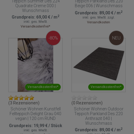
Teppich Summer Des.224
Teppich Parkland Des.220
Quadrate Creme 000 |
Beige 006 | Wunschmass
Wunschmass
2
Grundpreis:
89,00 €
/
m
2
Grundpreis:
69,00 €
/
m
inkl. ges. MwSt.
zzgl.
inkl. ges. MwSt.
Versandkosten
Versandkostenfrei*
-80%
NEU
Versandkostenfrei*
Versandkostenfrei*
(3 Rezensionen)
(0 Rezensionen)
Schöner Wohnen Kunstfell
Schöner Wohnen Outdoor
Fellteppich Delight Grau 040
Teppich Parkland Des.220
vegan | 120 cm RUND
Anthrazit 040 |
Wunschmass
Grundpreis:
19,99 €
/
Stück
2
Grundpreis:
89,00 €
/
m
inkl. ges. MwSt.