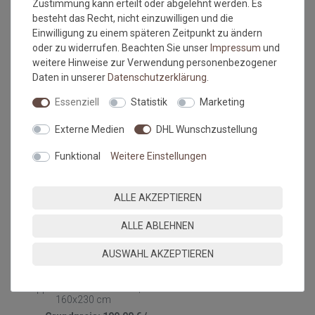
Zustimmung kann erteilt oder abgelehnt werden. Es
besteht das Recht, nicht einzuwilligen und die
Schöner Wohnen Outdoor
Schöner Wohnen Outdoor
Einwilligung zu einem späteren Zeitpunkt zu ändern
Teppich Parkland Des.223
Teppich Parkland Des.220
Gitter Anthrazit 040 |
Hellgrau 042 | Wunschmass
oder zu widerrufen. Beachten Sie unser
Impressum
und
Wunschmass
2
weitere Hinweise zur Verwendung personenbezogener
Grundpreis:
89,00 €
/
m
2
Grundpreis:
89,00 €
/
m
inkl. ges. MwSt.
Daten in unserer
Daten­schutz­erklärung
.
inkl. ges. MwSt.
Versandkostenfrei*
Versandkostenfrei*
Essenziell
Statistik
Marketing
Externe Medien
DHL Wunschzustellung
Funktional
Weitere Einstellungen
ALLE AKZEPTIEREN
ALLE ABLEHNEN
AUSWAHL AKZEPTIEREN
Schöner Wohnen Kunstfell
Teppich Tender Grau 040 |
160x230 cm