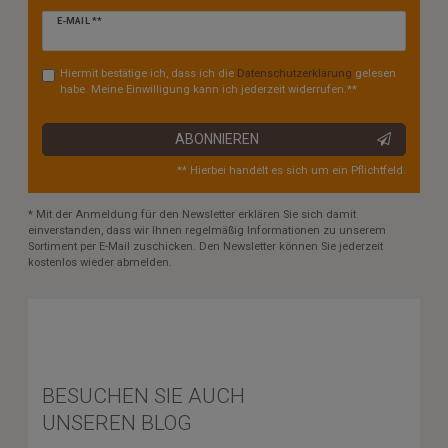
Newsletter
E-MAIL **
Honig
Hiermit bestätige ich, dass ich die
Daten­schutz­erklärung
gelesen
habe. Meine Einwilligung kann ich jederzeit widerrufen.**
ABONNIEREN
** Hierbei handelt es sich um ein Pflichtfeld.
* Mit der Anmeldung für den Newsletter erklären Sie sich damit
einverstanden, dass wir Ihnen regelmäßig Informationen zu unserem
Sortiment per E-Mail zuschicken. Den Newsletter können Sie jederzeit
kostenlos wieder abmelden.
BESUCHEN SIE AUCH
UNSEREN BLOG