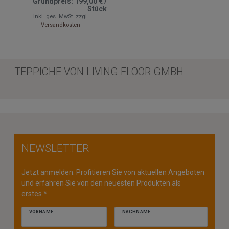
Grundpreis:
199,00 €
/
Stück
inkl. ges. MwSt.
zzgl.
Versandkosten
TEPPICHE VON LIVING FLOOR GMBH
NEWSLETTER
Jetzt anmelden: Profitieren Sie von aktuellen Angeboten
und erfahren Sie von den neuesten Produkten als
erstes.*
VORNAME
NACHNAME