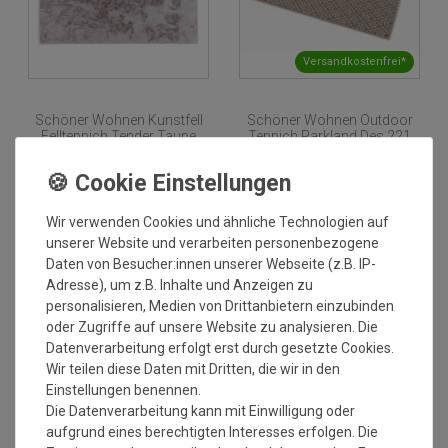
Versandkostenfrei*
Schöner Wohnen Kunstfell
Schöner Wohnen Outdoor
Fellteppich Tender Taupe
Teppich Parkland Des.221
084 vegan | 80x150 cm
Blumen Beige 006 |
Wunschmass
Grundpreis:
79,99 €
/
Stück
2
Grundpreis:
89,00 €
/
m
inkl. ges. MwSt.
zzgl.
inkl. ges. MwSt.
Versandkosten
Wir verwenden Cookies und ähnliche Technologien auf
Versandkostenfrei*
unserer Website und verarbeiten personenbezogene
NEU
NEU
Daten von Besucher:innen unserer Webseite (z.B. IP-
Adresse), um z.B. Inhalte und Anzeigen zu
personalisieren, Medien von Drittanbietern einzubinden
oder Zugriffe auf unsere Website zu analysieren. Die
Datenverarbeitung erfolgt erst durch gesetzte Cookies.
Wir teilen diese Daten mit Dritten, die wir in den
Einstellungen benennen.
Die Datenverarbeitung kann mit Einwilligung oder
Versandkostenfrei*
Versandkostenfrei*
aufgrund eines berechtigten Interesses erfolgen. Die