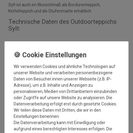
Sylt ist auch im Wunschmaß als Bordürenteppich,
Kettelteppich und als Stufenmatte erhältlich.
Technische Daten des Outdoorteppichs
Sylt:
Nutzschicht: 100% Polypropylen
Umrandung: KEINE
Herstellung: gewebt
Gesamthöhe: ca. 6 mm
Wir verwenden Cookies und ähnliche Technologien auf
Gesamtgewicht: ca. 1.640 gr./m²
unserer Website und verarbeiten personenbezogene
Antistatisch und Fußbodenheizung geeignet
Daten von Besucher:innen unserer Webseite (z.B. IP-
Einsatzbereich: Innen und Außenbereich
Adresse), um z.B. Inhalte und Anzeigen zu
personalisieren, Medien von Drittanbietern einzubinden
oder Zugriffe auf unsere Website zu analysieren. Die
Datenverarbeitung erfolgt erst durch gesetzte Cookies.
Bitte beachten Sie immer die
Verlege - und
Wir teilen diese Daten mit Dritten, die wir in den
Pflegehinweise
des Herstellers.
Einstellungen benennen.
Die Datenverarbeitung kann mit Einwilligung oder
Wichtiger Hinweis:
aufgrund eines berechtigten Interesses erfolgen. Die