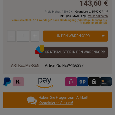
143,60 €
8.50 x 4.00 m
9.00 x 4.00 m
9.50 x 4.00 m
2
Preis bisher: 159,60 €
Grundpreis:
35,90 €
/
m
inkl. ges. MwSt. zzgl.
Versandkosten
10.00x4.00 m
11.00x4.00 m
12.00x4.00 m
Voraussichtlich 7-14 Werktage* nach Geldeingang(*Werktage: Montag bis
Freitag) innerhalb DE
13.00x4.00 m
14.00x4.00 m
15.00x4.00 m
IN DEN WARENKORB
16.00x4.00 m
17.00x4.00 m
18.00x4.00 m
19.00x4.00 m
20.00x4.00 m
GRATISMUSTER IN DEN WARENKORB
ARTIKEL MERKEN
Artikel-Nr.:
NEW-156237
Haben Sie Fragen zum Artikel?
Kontaktieren Sie uns!