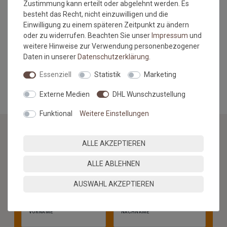
Zustimmung kann erteilt oder abgelehnt werden. Es
Maßtoleranzen von 1-3 % können auftreten und sind völlig
besteht das Recht, nicht einzuwilligen und die
normal. Sonderanfertigungen im Wunschmaß sind vom
Einwilligung zu einem späteren Zeitpunkt zu ändern
Umtausch/Rückgabe ausgeschlossen.
oder zu widerrufen. Beachten Sie unser
Impressum
und
Hinweis Bordürenteppiche: Übersteigt die Länge das 2,5 fache
weitere Hinweise zur Verwendung personenbezogener
der Breite, besteht das Risiko der Wellenbildung.
Daten in unserer
Daten­schutz­erklärung
.
MEHR INFORMATIONEN ZUM EU VERANTWORTLICHEN »
Essenziell
Statistik
Marketing
Externe Medien
DHL Wunschzustellung
Funktional
Weitere Einstellungen
ALLE AKZEPTIEREN
NEWSLETTER
ALLE ABLEHNEN
Jetzt anmelden: Profitieren Sie von aktuellen Angeboten
und erfahren Sie von den neuesten Produkten als
AUSWAHL AKZEPTIEREN
erstes.*
VORNAME
NACHNAME