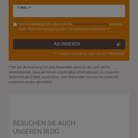
Newsletter
E-MAIL **
Honig
Hiermit bestätige ich, dass ich die
Daten­schutz­erklärung
gelesen
habe. Meine Einwilligung kann ich jederzeit widerrufen.**
ABONNIEREN
** Hierbei handelt es sich um ein Pflichtfeld.
* Mit der Anmeldung für den Newsletter erklären Sie sich damit
einverstanden, dass wir Ihnen regelmäßig Informationen zu unserem
Sortiment per E-Mail zuschicken. Den Newsletter können Sie jederzeit
kostenlos wieder abmelden.
BESUCHEN SIE AUCH
UNSEREN BLOG