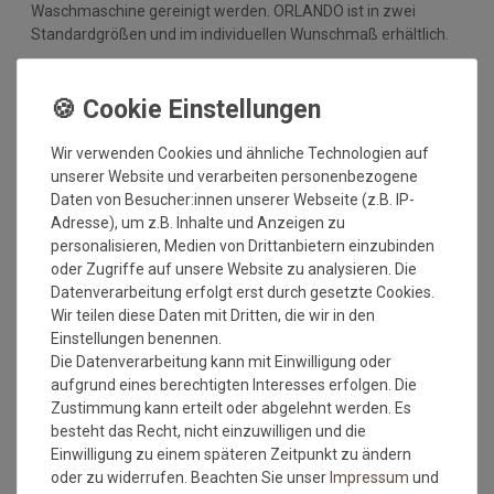
Waschmaschine gereinigt werden. ORLANDO ist in zwei
Standardgrößen und im individuellen Wunschmaß erhältlich.
Technische Details:
Material Nutzschicht: 100 % Polyamid
Material Rücken: PVC
Wir verwenden Cookies und ähnliche Technologien auf
Herstellungsart: getuftet
unserer Website und verarbeiten personenbezogene
Gesamtdicke: ca. 7 mm
Daten von Besucher:innen unserer Webseite (z.B. IP-
Gesamtgewicht: 2480 gr/qm
Adresse), um z.B. Inhalte und Anzeigen zu
waschbar bis 30 Grad
personalisieren, Medien von Drittanbietern einzubinden
strapazierfähig
oder Zugriffe auf unsere Website zu analysieren. Die
rutschfest
Datenverarbeitung erfolgt erst durch gesetzte Cookies.
outdoorgeeignet
Wir teilen diese Daten mit Dritten, die wir in den
Nimmt Schmutz und Nässe auf
Einstellungen benennen.
für Fußbodenheizung geeignet
Die Datenverarbeitung kann mit Einwilligung oder
Einsatzort: Innenbereich und überdachten
aufgrund eines berechtigten Interesses erfolgen. Die
Außenbereich
Zustimmung kann erteilt oder abgelehnt werden. Es
Made in Europe
besteht das Recht, nicht einzuwilligen und die
Einwilligung zu einem späteren Zeitpunkt zu ändern
MEHR INFORMATIONEN ZUM EU VERANTWORTLICHEN »
oder zu widerrufen. Beachten Sie unser
Impressum
und