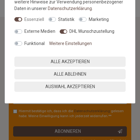
weitere Hinweise zur Verwendung personenbezogener
Daten in unserer
Daten­schutz­erklärung
.
Essenziell
Statistik
Marketing
Externe Medien
DHL Wunschzustellung
NEWSLETTER
Funktional
Weitere Einstellungen
Jetzt anmelden: Profitieren Sie von aktuellen Angeboten
und erfahren Sie von den neuesten Produkten als
ALLE AKZEPTIEREN
erstes.*
ALLE ABLEHNEN
VORNAME
NACHNAME
AUSWAHL AKZEPTIEREN
Newsletter
E-MAIL **
Honig
Hiermit bestätige ich, dass ich die
Daten­schutz­erklärung
gelesen
habe. Meine Einwilligung kann ich jederzeit widerrufen.**
ABONNIEREN