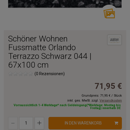
Schöner Wohnen
Fussmatte Orlando
Terrazzo Schwarz 044 |
67x100 cm
(0 Rezensionen)
71,95 €
Grundpreis:
71,95 €
/
Stück
inkl. ges. MwSt. zzgl.
Versandkosten
Vorraussichtlich 1-4 Werktage* nach Geldeingang(*Werktage: Montag bis
Freitag) innerhalb DE
IN DEN WARENKORB