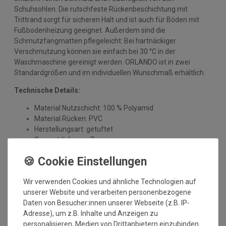
Schuhsohlen. Die rutschfeste Rückenbeschichtung mit
Trittrand sorgt für sicheren Halt und ist auch für Böden mit
Fußbodenheizung geeignet. Außerdem sind die
Schmutzfangmatten pflegeleicht: Bei hartnäckiger
Verschmutzung können sie einfach bei 30 °C in der
Waschmaschine gereinigt werden. ORLANDO ist in zwei
Standardgrößen und im individuellen Wunschmaß erhältlich.
Technische Details:
Material Nutzschicht: 100 % Polyamid
Material Rücken: PVC
Herstellungsart: getuftet
Gesamtdicke: ca. 7 mm
Gesamtgewicht: 2480 gr/qm
waschbar bis 30 Grad
strapazierfähig
Wir verwenden Cookies und ähnliche Technologien auf
rutschfest
unserer Website und verarbeiten personenbezogene
outdoorgeeignet
Daten von Besucher:innen unserer Webseite (z.B. IP-
Nimmt Schmutz und Nässe auf
Adresse), um z.B. Inhalte und Anzeigen zu
für Fußbodenheizung geeignet
personalisieren, Medien von Drittanbietern einzubinden
Einsatzort: Innenbereich und überdachten