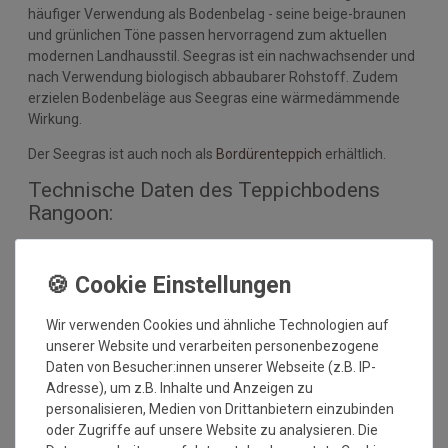
häufiger Verwendung als Bodenbelag - seine beige-braunen
und grünlichen Töne passen hervorragend zum aktuellen
modernen Landhausstil. Seegras ist ein nachwachsender und
nach Verwendung biologisch abbaubarer Rohstoff. Zudem
erzielen Bodenbeläge aus Seegras eine wärmedämmende
Wirkung.
Der Seegras ist auch noch als
Bordürenteppich
erhältlich.
Technische Daten des Teppichbodens
Rangoon:
Nutzschicht: 90% Seegras, 10% Sisal Naturfaser
Lieferung ohne jeglicher Umrandung
Rücken: Latexrücken
Wir verwenden Cookies und ähnliche Technologien auf
Herstellung: gewebt
unserer Website und verarbeiten personenbezogene
Gesamthöhe: ca. 6,5 mm
Daten von Besucher:innen unserer Webseite (z.B. IP-
Gesamtgewicht: ca. 2,250 gr./m²
Adresse), um z.B. Inhalte und Anzeigen zu
Antistatisch und Fußbodenheizung geeignet
personalisieren, Medien von Drittanbietern einzubinden
umweltfreundlich
oder Zugriffe auf unsere Website zu analysieren. Die
Brandklasse: Efl