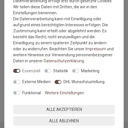
Datenverarbeitung erfolgt erst durch gesetzte Cookies.
Einsatzbereich: Wohnbereich
Wir teilen diese Daten mit Dritten, die wir in den
Einstellungen benennen.
Die Datenverarbeitung kann mit Einwilligung oder
aufgrund eines berechtigten Interesses erfolgen. Die
Bitte beachten Sie immer die
Verlege - und
Zustimmung kann erteilt oder abgelehnt werden. Es
Pflegehinweise
des Herstellers.
besteht das Recht, nicht einzuwilligen und die
Einwilligung zu einem späteren Zeitpunkt zu ändern
Wichtiger Hinweis:
oder zu widerrufen. Beachten Sie unser
Impressum
und
Maßtoleranzen von 1-3 % können auftreten und sind völlig
weitere Hinweise zur Verwendung personenbezogener
normal.
Daten in unserer
Daten­schutz­erklärung
.
Kleine Unregelmäßigkeiten (z.b. Noppenübersprünge) in
Struktur und Farbe machen den Reiz von Naturfasern aus.
Essenziell
Statistik
Marketing
Farbabweichungen zwischen Bildschirmfoto und Original sind
nicht auszuschließen. Wir empfehlen, sich ein Muster
Externe Medien
DHL Wunschzustellung
anzufordern.
Funktional
Weitere Einstellungen
MEHR INFORMATIONEN ZUM EU VERANTWORTLICHEN »
ALLE AKZEPTIEREN
ALLE ABLEHNEN