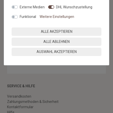
Externe Medien
DHL Wunschzustellung
Funktional
Weitere Einstellungen
BESUCHEN SIE AUCH
UNSEREN BLOG
ALLE AKZEPTIEREN
ALLE ABLEHNEN
Alles über unsere Produkte, Verlegetipps und neueste
Entdeckungen.
AUSWAHL AKZEPTIEREN
ZUM BLOG
SERVICE & HILFE
Versandkosten
Zahlungsmethoden & Sicherheit
Kontaktformular
Hilfe