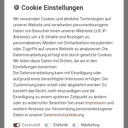
Jetzt anmelden: Profitieren Sie von aktuellen Angeboten
und erfahren Sie von den neuesten Produkten als
Wir verwenden Cookies und ähnliche Technologien auf
erstes.*
unserer Website und verarbeiten personenbezogene
VORNAME
NACHNAME
Daten von Besucher:innen unserer Webseite (z.B. IP-
Adresse), um z.B. Inhalte und Anzeigen zu
personalisieren, Medien von Drittanbietern einzubinden
Newsletter
E-MAIL **
oder Zugriffe auf unsere Website zu analysieren. Die
Honig
Datenverarbeitung erfolgt erst durch gesetzte Cookies.
Hiermit bestätige ich, dass ich die
Daten­schutz­erklärung
gelesen
Wir teilen diese Daten mit Dritten, die wir in den
habe. Meine Einwilligung kann ich jederzeit widerrufen.**
Einstellungen benennen.
Die Datenverarbeitung kann mit Einwilligung oder
ABONNIEREN
aufgrund eines berechtigten Interesses erfolgen. Die
Zustimmung kann erteilt oder abgelehnt werden. Es
** Hierbei handelt es sich um ein Pflichtfeld.
besteht das Recht, nicht einzuwilligen und die
Einwilligung zu einem späteren Zeitpunkt zu ändern
* Mit der Anmeldung für den Newsletter erklären Sie sich damit
oder zu widerrufen. Beachten Sie unser
Impressum
und
einverstanden, dass wir Ihnen regelmäßig Informationen zu unserem
weitere Hinweise zur Verwendung personenbezogener
Sortiment per E-Mail zuschicken. Den Newsletter können Sie jederzeit
kostenlos wieder abmelden.
Daten in unserer
Daten­schutz­erklärung
.
Essenziell
Statistik
Marketing