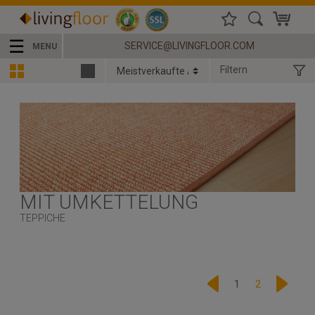
☰
SERVICE@LIVINGFLOOR.COM
MENU
Filtern
MIT UMKETTELUNG
TEPPICHE
1
2