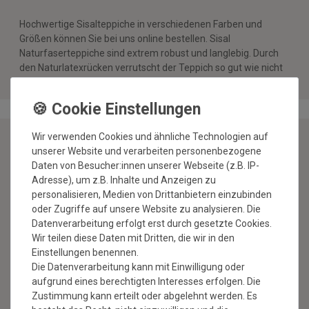
Hochwertige Sisalteppiche in verschiedenen Farben und
Größen können Sie bei uns online bestellen. Sisal
Naturfaserteppiche sind extrem robust und langlebig. Durch
den Naturlatexrücken verrutscht der Teppich so gut wie nicht
auf allen glatten Bodenbelägen.
Wir verwenden Cookies und ähnliche Technologien auf
unserer Website und verarbeiten personenbezogene
NEWSLETTER
Daten von Besucher:innen unserer Webseite (z.B. IP-
Adresse), um z.B. Inhalte und Anzeigen zu
personalisieren, Medien von Drittanbietern einzubinden
Jetzt anmelden: Profitieren Sie von aktuellen Angeboten
oder Zugriffe auf unsere Website zu analysieren. Die
und erfahren Sie von den neuesten Produkten als
Datenverarbeitung erfolgt erst durch gesetzte Cookies.
erstes.*
Wir teilen diese Daten mit Dritten, die wir in den
Einstellungen benennen.
VORNAME
NACHNAME
Die Datenverarbeitung kann mit Einwilligung oder
aufgrund eines berechtigten Interesses erfolgen. Die
Newsletter
E-MAIL **
Zustimmung kann erteilt oder abgelehnt werden. Es
Honig