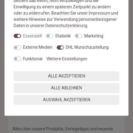
besteht das Recht, nicht einzuwilligen und die
Einwilligung zu einem späteren Zeitpunkt zu ändern
Hiermit bestätige ich, dass ich die
Daten­schutz­erklärung
gelesen
habe. Meine Einwilligung kann ich jederzeit widerrufen.**
oder zu widerrufen. Beachten Sie unser
Impressum
und
weitere Hinweise zur Verwendung personenbezogener
Daten in unserer
Daten­schutz­erklärung
.
ABONNIEREN
Essenziell
Statistik
Marketing
** Hierbei handelt es sich um ein Pflichtfeld.
Externe Medien
DHL Wunschzustellung
* Mit der Anmeldung für den Newsletter erklären Sie sich damit
einverstanden, dass wir Ihnen regelmäßig Informationen zu unserem
Funktional
Weitere Einstellungen
Sortiment per E-Mail zuschicken. Den Newsletter können Sie jederzeit
kostenlos wieder abmelden.
ALLE AKZEPTIEREN
ALLE ABLEHNEN
AUSWAHL AKZEPTIEREN
BESUCHEN SIE AUCH
UNSEREN BLOG
Alles über unsere Produkte, Verlegetipps und neueste