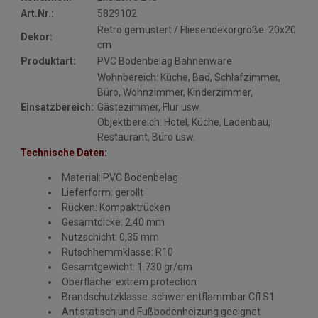
Art.Nr.:
5829102
Retro gemustert / Fliesendekorgröße: 20x20
Dekor:
cm
Produktart:
PVC Bodenbelag Bahnenware
Wohnbereich: Küche, Bad, Schlafzimmer,
Büro, Wohnzimmer, Kinderzimmer,
Einsatzbereich:
Gästezimmer, Flur usw.
Objektbereich: Hotel, Küche, Ladenbau,
Restaurant, Büro usw.
Technische Daten:
Material: PVC Bodenbelag
Lieferform: gerollt
Rücken: Kompaktrücken
Gesamtdicke: 2,40 mm
Nutzschicht: 0,35 mm
Rutschhemmklasse: R10
Gesamtgewicht: 1.730 gr/qm
Oberfläche: extrem protection
Brandschutzklasse: schwer entflammbar Cfl S1
Antistatisch und Fußbodenheizung geeignet