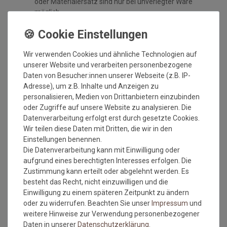
oder Materialersatz sind nur bei unverlegter Ware
möglich.
Handelsübliche oder geringe, technisch nicht
vermeidbare Abweichungen der Qualität, Farbe, Breite,
des Gewichts, der Dicke, der Ausrüstung oder des
Wir verwenden Cookies und ähnliche Technologien auf
Dessins, die jedoch innerhalb vorgegebener Toleranzen
unserer Website und verarbeiten personenbezogene
liegen, berechtigen nicht zur Beanstandung.
Daten von Besucher:innen unserer Webseite (z.B. IP-
Maßtoleranzen von 1-5 % können auftreten und sind
Adresse), um z.B. Inhalte und Anzeigen zu
völlig normal. Sonderzuschnitte sind vom
personalisieren, Medien von Drittanbietern einzubinden
Umtausch/Rückgabe ausgeschlossen.
oder Zugriffe auf unsere Website zu analysieren. Die
Weiterhin ist zu beachten, wenn der gleiche Belag in
Datenverarbeitung erfolgt erst durch gesetzte Cookies.
verschiedenen Rollenbreiten bestellt wird, dass es zu
Wir teilen diese Daten mit Dritten, die wir in den
Farbabweichungen auf Grund der unterschiedlichen
Einstellungen benennen.
Anfertigungen kommen kann.
Die Datenverarbeitung kann mit Einwilligung oder
Wie messe ich meinen Raum aus, damit das Material
aufgrund eines berechtigten Interesses erfolgen. Die
ausreicht?
Zustimmung kann erteilt oder abgelehnt werden. Es
besteht das Recht, nicht einzuwilligen und die
Beim ausmessen des Raumes in dem der
Einwilligung zu einem späteren Zeitpunkt zu ändern
Bodenbelag verlegt werden soll, bitte immer die
oder zu widerrufen. Beachten Sie unser
Impressum
und
Türrahmen, Erker oder sonstige Aussparungen IMMER
weitere Hinweise zur Verwendung personenbezogener
mit ausmessen. Also immer die längste Länge und die
Daten in unserer
Daten­schutz­erklärung
.