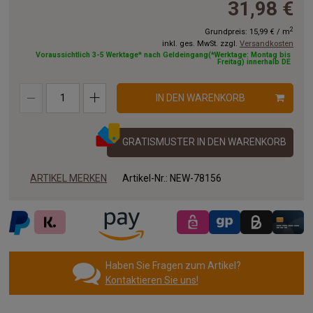
31,98 €
8.50 x 2.00 m
9.00 x 2.00 m
9.50 x 2.00 m
2
Grundpreis:
15,99 €
/
m
inkl. ges. MwSt. zzgl.
Versandkosten
10.00x2.00 m
11.00x2.00 m
12.00x2.00 m
Voraussichtlich 3-5 Werktage* nach Geldeingang(*Werktage: Montag bis
Freitag) innerhalb DE
13.00x2.00 m
14.00x2.00 m
15.00x2.00 m
IN DEN WARENKORB
16.00x2.00 m
17.00x2.00 m
18.00x2.00 m
19.00x2.00 m
20.00x2.00 m
GRATISMUSTER IN DEN WARENKORB
ARTIKEL MERKEN
Artikel-Nr.:
NEW-78156
Haben Sie Fragen zum Artikel?
Kontaktieren Sie uns!