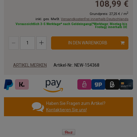
108,99 €
8.50 x 4.00 m
9.00 x 4.00 m
9.50 x 4.00 m
2
Grundpreis:
27,25 €
/
m
inkl. ges. MwSt.
Versandkostenfrei innerhalb Deutschlands
10.00x4.00 m
11.00x4.00 m
12.00x4.00 m
Voraussichtlich 3-5 Werktage* nach Geldeingang(*Werktage: Montag bis
Freitag) innerhalb DE
13.00x4.00 m
14.00x4.00 m
15.00x4.00 m
IN DEN WARENKORB
16.00x4.00 m
17.00x4.00 m
18.00x4.00 m
19.00x4.00 m
20.00x4.00 m
ARTIKEL MERKEN
Artikel-Nr.:
NEW-154368
Haben Sie Fragen zum Artikel?
Kontaktieren Sie uns!