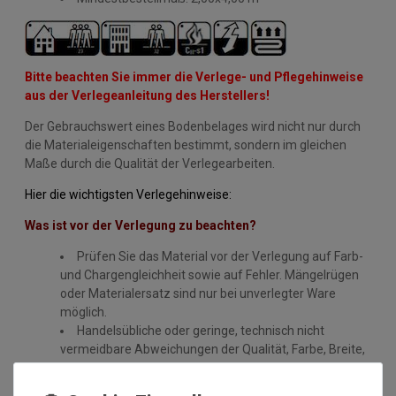
Bitte beachten Sie immer die Verlege- und Pflegehinweise
aus der Verlegeanleitung des Herstellers!
Der Gebrauchswert eines Bodenbelages wird nicht nur durch
die Materialeigenschaften bestimmt, sondern im gleichen
Maße durch die Qualität der Verlegearbeiten.
Hier die wichtigsten Verlegehinweise:
Was ist vor der Verlegung zu beachten?
Prüfen Sie das Material vor der Verlegung auf Farb-
und Chargengleichheit sowie auf Fehler. Mängelrügen
oder Materialersatz sind nur bei unverlegter Ware
möglich.
Handelsübliche oder geringe, technisch nicht
vermeidbare Abweichungen der Qualität, Farbe, Breite,
des Gewichts, der Dicke, der Ausrüstung oder des
Dessins, die jedoch innerhalb vorgegebener Toleranzen