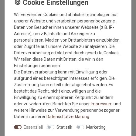
liegen, berechtigen nicht zur Beanstandung.
Maßtoleranzen von 1-5 % können auftreten und sind
Wir verwenden Cookies und ähnliche Technologien auf
völlig normal. Sonderzuschnitte sind vom
unserer Website und verarbeiten personenbezogene
Umtausch/Rückgabe ausgeschlossen.
Daten von Besucher:innen unserer Webseite (z.B. IP-
Weiterhin ist zu beachten, wenn der gleiche Belag in
Adresse), um z.B. Inhalte und Anzeigen zu
verschiedenen Rollenbreiten bestellt wird, dass es zu
personalisieren, Medien von Drittanbietern einzubinden
Farbabweichungen auf Grund der unterschiedlichen
oder Zugriffe auf unsere Website zu analysieren. Die
Anfertigungen kommen kann.
Datenverarbeitung erfolgt erst durch gesetzte Cookies.
Wie messe ich meinen Raum aus, damit das Material
Wir teilen diese Daten mit Dritten, die wir in den
ausreicht?
Einstellungen benennen.
Die Datenverarbeitung kann mit Einwilligung oder
Beim ausmessen des Raumes in dem der
aufgrund eines berechtigten Interesses erfolgen. Die
Bodenbelag verlegt werden soll, bitte immer die
Zustimmung kann erteilt oder abgelehnt werden. Es
Türrahmen, Erker oder sonstige Aussparungen IMMER
besteht das Recht, nicht einzuwilligen und die
mit ausmessen. Also immer die längste Länge und die
Einwilligung zu einem späteren Zeitpunkt zu ändern
breiteste Breite.
oder zu widerrufen. Beachten Sie unser
Impressum
und
Kalkulieren Sie immer ca. 10-15 cm mehr in der
weitere Hinweise zur Verwendung personenbezogener
Länge und Breite mit ein, da die Wände nicht immer
Daten in unserer
Daten­schutz­erklärung
.
gleichmäßig breit bzw. lang sein können.
Essenziell
Statistik
Marketing
Verlegehinweise
: