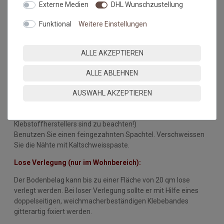
Externe Medien
DHL Wunschzustellung
Der Unterboden muss eben, glatt, fest, rissfrei, trocken und
sauber sein.
Funktional
Weitere Einstellungen
Empfehlung: Der Belag sollte 24 Stunden vor der Verlegung
ausgerollt werden. Zur Zeit der Verlegung sollte die
ALLE AKZEPTIEREN
Raumtemperatur nicht unter 18°C betragen, die des
Untergrundes nicht unter 15°C.
ALLE ABLEHNEN
Vollflächige Verklebung:
AUSWAHL AKZEPTIEREN
Zur Klebung des Bodenbelages sollte ein geeigneter
Dispersionsklebstoff eingesetzt werden (Hinweise des
Klebstoffherstellers sind zu beachten!)
Benutzen Sie einen feingezahnten Spachtel. Verschweissen
Sie die Nähte mit Kaltschweisspaste.
Lose Verlegung (nur im Wohnbereich):
Der Bodenbelag kann bis zu einer Fläche von 20 qm lose
verlegt werden. Bei loser Verlegung sollte er mit Hilfe eines
doppelseitigen, weichmacherbeständigen Klebebandes
gitterartig fixiert werden.