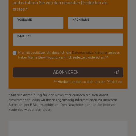
und erfahren Sie von den neuesten Produkten als
erstes.*
VORNAME
NACHNAME
Newsletter
E-MAIL **
Honig
Hiermit bestätige ich, dass ich die
Daten­schutz­erklärung
gelesen
habe. Meine Einwilligung kann ich jederzeit widerrufen.**
ABONNIEREN
** Hierbei handelt es sich um ein Pflichtfeld.
* Mit der Anmeldung für den Newsletter erklären Sie sich damit
einverstanden, dass wir Ihnen regelmäßig Informationen zu unserem
Sortiment per E-Mail zuschicken. Den Newsletter können Sie jederzeit
kostenlos wieder abmelden.