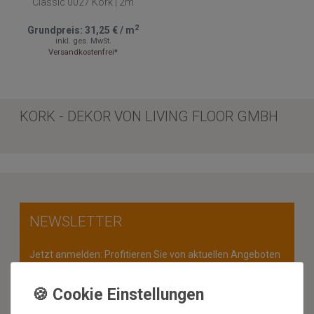
Classic 0027 Kork | 2m
2
Grundpreis:
31,25 €
/
m
inkl. ges. MwSt.
Versandkostenfrei*
KORK - DEKOR VON LIVING FLOOR GMBH
NEWSLETTER
Jetzt anmelden: Profitieren Sie von aktuellen Angeboten
und erfahren Sie von den neuesten Produkten als
erstes.*
VORNAME
NACHNAME