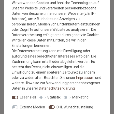
Wir verwenden Cookies und ähnliche Technologien auf
unserer Website und verarbeiten personenbezogene
Newsletter
E-MAIL **
Daten von Besucher:innen unserer Webseite (z.B. IP-
Honig
Adresse), um z.B. Inhalte und Anzeigen zu
personalisieren, Medien von Drittanbietern einzubinden
Hiermit bestätige ich, dass ich die
Daten­schutz­erklärung
gelesen
oder Zugriffe auf unsere Website zu analysieren. Die
habe. Meine Einwilligung kann ich jederzeit widerrufen.**
Datenverarbeitung erfolgt erst durch gesetzte Cookies.
Wir teilen diese Daten mit Dritten, die wir in den
ABONNIEREN
Einstellungen benennen.
** Hierbei handelt es sich um ein Pflichtfeld.
Die Datenverarbeitung kann mit Einwilligung oder
aufgrund eines berechtigten Interesses erfolgen. Die
* Mit der Anmeldung für den Newsletter erklären Sie sich damit
Zustimmung kann erteilt oder abgelehnt werden. Es
einverstanden, dass wir Ihnen regelmäßig Informationen zu unserem
besteht das Recht, nicht einzuwilligen und die
Sortiment per E-Mail zuschicken. Den Newsletter können Sie jederzeit
Einwilligung zu einem späteren Zeitpunkt zu ändern
kostenlos wieder abmelden.
oder zu widerrufen. Beachten Sie unser
Impressum
und
weitere Hinweise zur Verwendung personenbezogener
Daten in unserer
Daten­schutz­erklärung
.
Essenziell
Statistik
Marketing
BESUCHEN SIE AUCH
Externe Medien
DHL Wunschzustellung