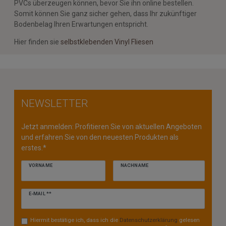
PVCs überzeugen können, bevor Sie ihn online bestellen.
Somit können Sie ganz sicher gehen, dass Ihr zukünftiger
Bodenbelag Ihren Erwartungen entspricht.
Hier finden sie
selbstklebenden Vinyl Fliesen
NEWSLETTER
Jetzt anmelden: Profitieren Sie von aktuellen Angeboten
und erfahren Sie von den neuesten Produkten als
erstes.*
VORNAME
NACHNAME
Newsletter
E-MAIL **
Honig
Hiermit bestätige ich, dass ich die
Daten­schutz­erklärung
gelesen