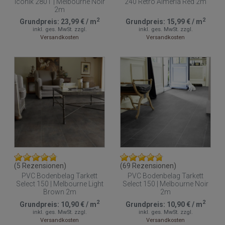
Iconik 280T | Melbourne Noir
240 Retro Almeria Red 2m
2m
2
2
Grundpreis:
23,99 €
/
m
Grundpreis:
15,99 €
/
m
inkl. ges. MwSt.
zzgl.
inkl. ges. MwSt.
zzgl.
Versandkosten
Versandkosten
(5 Rezensionen)
(69 Rezensionen)
PVC Bodenbelag Tarkett
PVC Bodenbelag Tarkett
Select 150 | Melbourne Light
Select 150 | Melbourne Noir
Brown 2m
2m
2
2
Grundpreis:
10,90 €
/
m
Grundpreis:
10,90 €
/
m
inkl. ges. MwSt.
zzgl.
inkl. ges. MwSt.
zzgl.
Versandkosten
Versandkosten