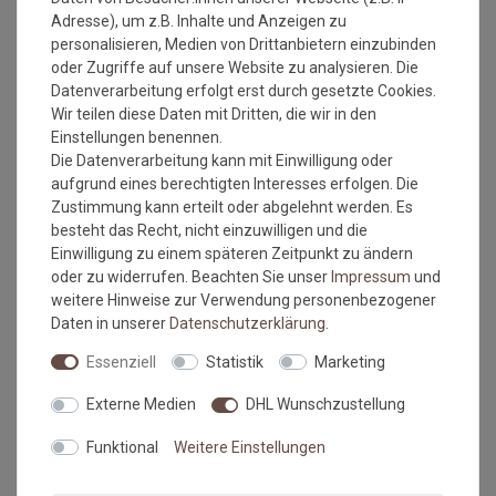
Adresse), um z.B. Inhalte und Anzeigen zu
personalisieren, Medien von Drittanbietern einzubinden
Versandkostenfrei*
Versandkostenfrei*
oder Zugriffe auf unsere Website zu analysieren. Die
Datenverarbeitung erfolgt erst durch gesetzte Cookies.
Wir teilen diese Daten mit Dritten, die wir in den
PVC Boden Tarkett Exclusive
PVC Boden Tarkett Exclusive
Einstellungen benennen.
240 Retro Almeria Black 4m
240 Retro Almeria Red 4m
Die Datenverarbeitung kann mit Einwilligung oder
aufgrund eines berechtigten Interesses erfolgen. Die
2
2
Grundpreis:
26,75 €
/
m
Grundpreis:
26,75 €
/
m
inkl. ges. MwSt.
inkl. ges. MwSt.
Zustimmung kann erteilt oder abgelehnt werden. Es
Versandkostenfrei*
Versandkostenfrei*
besteht das Recht, nicht einzuwilligen und die
Einwilligung zu einem späteren Zeitpunkt zu ändern
oder zu widerrufen. Beachten Sie unser
Impressum
und
weitere Hinweise zur Verwendung personenbezogener
Daten in unserer
Daten­schutz­erklärung
.
Essenziell
Statistik
Marketing
Externe Medien
DHL Wunschzustellung
Versandkostenfrei*
Funktional
Weitere Einstellungen