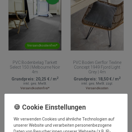
Versandkostenfrei*
PVC Bodenbelag Tarkett
PVC Boden Gerflor Texline
Select 150 | Melbourne Noir
Concept 1949 Fjord Light
4m
Grey | 4m
2
2
Grundpreis:
20,25 €
/
m
Grundpreis:
18,50 €
/
m
inkl. ges. MwSt.
inkl. ges. MwSt.
zzgl.
Versandkostenfrei*
Versandkosten
Wir verwenden Cookies und ähnliche Technologien auf
unserer Website und verarbeiten personenbezogene
Daten von Besucher:innen unserer Webseite (z.B. IP-