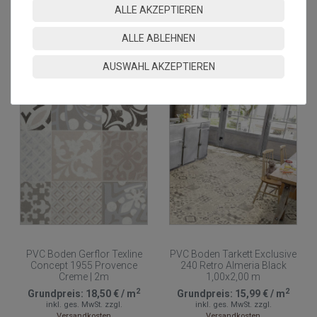
PVC Boden Gerflor Texline
PVC Bodenbelag Tarkett
ALLE AKZEPTIEREN
Concept 1949 Fjord Light
Select 150 | Melbourne Gris
Grey | 2m
3m
ALLE ABLEHNEN
2
2
Grundpreis:
18,50 €
/
m
Grundpreis:
26,44 €
/
m
inkl. ges. MwSt.
zzgl.
inkl. ges. MwSt.
AUSWAHL AKZEPTIEREN
Versandkosten
Versandkostenfrei*
PVC Boden Gerflor Texline
PVC Boden Tarkett Exclusive
Concept 1955 Provence
240 Retro Almeria Black
Creme | 2m
1,00x2,00 m
2
2
Grundpreis:
18,50 €
/
m
Grundpreis:
15,99 €
/
m
inkl. ges. MwSt.
zzgl.
inkl. ges. MwSt.
zzgl.
Versandkosten
Versandkosten