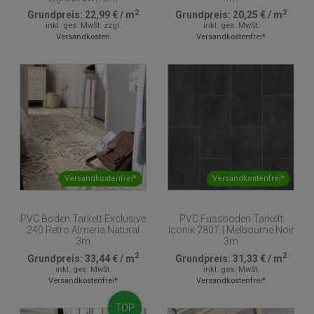
2
2
Grundpreis:
22,99 €
/
m
Grundpreis:
20,25 €
/
m
inkl. ges. MwSt.
zzgl.
inkl. ges. MwSt.
Versandkosten
Versandkostenfrei*
Versandkostenfrei*
Versandkostenfrei*
PVC Boden Tarkett Exclusive
PVC Fussboden Tarkett
240 Retro Almeria Natural
Iconik 280T | Melbourne Noir
3m
3m
2
2
Grundpreis:
33,44 €
/
m
Grundpreis:
31,33 €
/
m
inkl. ges. MwSt.
inkl. ges. MwSt.
Versandkostenfrei*
Versandkostenfrei*
TOP