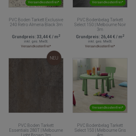
Versandkostenfrei*
Versandkostenfrei*
PVC Boden Tarkett Exclusive
PVC Bodenbelag Tarkett
240 Retro Almeria Black 3m
Select 150 | Melbourne Noir
3m
2
2
Grundpreis:
33,44 €
/
m
Grundpreis:
26,44 €
/
m
inkl. ges. MwSt.
inkl. ges. MwSt.
Versandkostenfrei*
Versandkostenfrei*
NEU
Versandkostenfrei*
PVC Boden Tarkett
PVC Bodenbelag Tarkett
Essentials 280T | Melbourne
Select 150 | Melbourne Gris
Light Brown 3m
4m