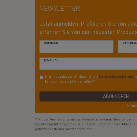
NEWSLETTER
Jetzt anmelden: Profitieren Sie von ak
erfahren Sie von den neuesten Produkte
VORNAME
NACHNA
Newsletter
E-MAIL **
Honig
Hiermit bestätige ich, dass ich die
Daten­schutz­erklärung
g
kann ich jederzeit widerrufen.**
ABONNIEREN
** Hie
* Mit der Anmeldung für den Newsletter erklären Sie sich damit 
regelmäßig Informationen zu unserem Sortiment per E-Mail zusc
jederzeit kostenlos wieder abmelden.