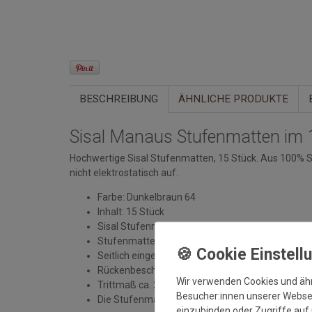
BESCHREIBUNG
ÄHNLICHE PRODUKTE
Sisal Manaus Stufenmatten im 1
Hochwertige Sisal Stufenmatten, 15 Stück. Aus 100% Sis
nicht elektrostatisch auf.
Farbe: Dunkelbraun 64
Inhalt: 15 Stück
Sisal Stufenmatten in wohnlichen Farben
Stufenmatten mit Winkelschiene und Klebestreife
Seitlich eingefasst
Rückenbeschichtung: 100% Latex (rutschhemm
Wir verwenden Cookies und äh
Trittmaß ca. 24 x 64 cm + 4 cm vordere Kante
Besucher:innen unserer Webseit
Die Stufenmatten sind nicht waschbar!
einzubinden oder Zugriffe auf 