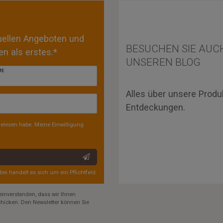
tuellen Angeboten und
BESUCHEN SIE AUC
n als erstes.*
UNSEREN BLOG
ME
Alles über unsere Produ
Entdeckungen.
elesen habe. Meine Einwilligung
rbei handelt es sich um ein Pflichtfeld.
einverstanden, dass wir Ihnen
hicken. Den Newsletter können Sie