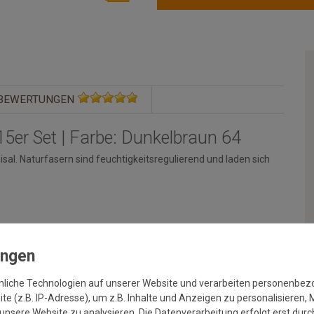
BEWERTUNGEN
5er Set | Farbe: Dunkelbraun 64
al. Naturfasern sind feuchtigkeitsregulierend und laden sich
n für einen sicheren Halt
end)
nliche Technologien auf unserer Website und verarbeiten personenbe
e (z.B. IP-Adresse), um z.B. Inhalte und Anzeigen zu personalisieren, 
unsere Website zu analysieren. Die Datenverarbeitung erfolgt erst durch