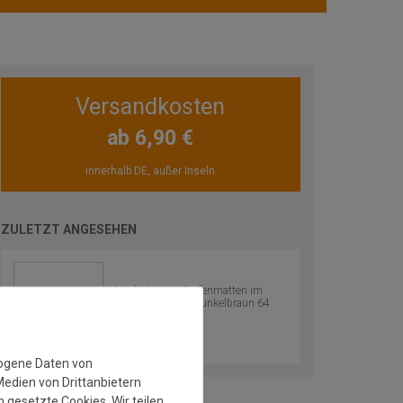
Versandkosten
ab 6,90 €
innerhalb DE, außer Inseln
ZULETZT ANGESEHEN
Sisal Manaus Stufenmatten im
15er Set | Farbe: Dunkelbraun 64
zogene Daten von
Medien von Drittanbietern
 gesetzte Cookies. Wir teilen