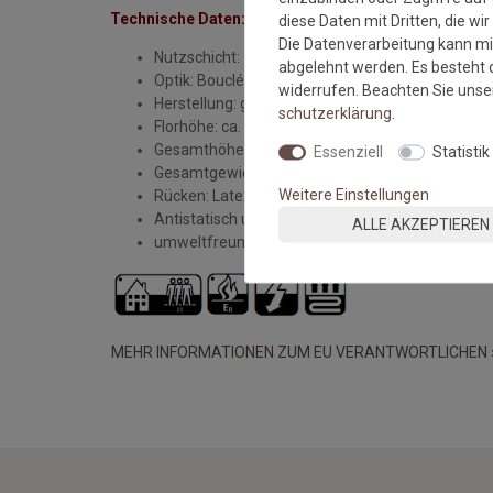
Technische Daten:
diese Daten mit Dritten, die wi
Die Datenverarbeitung kann mit
Nutzschicht: 100% Sisal
abgelehnt werden. Es besteht d
Optik: Bouclé
widerrufen. Beachten Sie uns
Herstellung: gewebt
schutz­erklärung
.
Florhöhe: ca. 5 mm
Gesamthöhe: ca. 6 mm
Essenziell
Statistik
Gesamtgewicht: ca. 1900 gr./m²
Weitere Einstellungen
Rücken: Latexwaffelrücken
Antistatisch und Fußbodenheizung geeignet
ALLE AKZEPTIEREN
umweltfreundlich und schadstoffgeprüft
MEHR INFORMATIONEN ZUM EU VERANTWORTLICHEN 