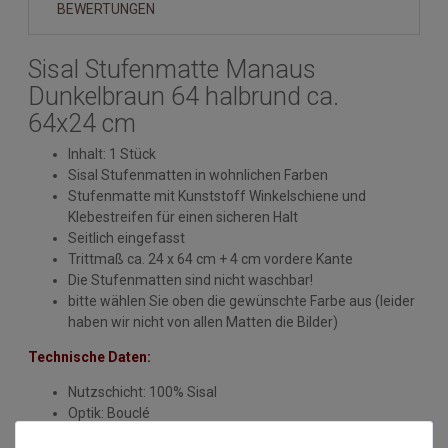
BEWERTUNGEN
Sisal Stufenmatte Manaus
Dunkelbraun 64 halbrund ca.
64x24 cm
Inhalt: 1 Stück
Sisal Stufenmatten in wohnlichen Farben
Stufenmatte mit Kunststoff Winkelschiene und
Klebestreifen für einen sicheren Halt
Seitlich eingefasst
Trittmaß ca. 24 x 64 cm + 4 cm vordere Kante
Die Stufenmatten sind nicht waschbar!
bitte wählen Sie oben die gewünschte Farbe aus (leider
haben wir nicht von allen Matten die Bilder)
Technische Daten:
Nutzschicht: 100% Sisal
Optik: Bouclé
Herstellung: gewebt