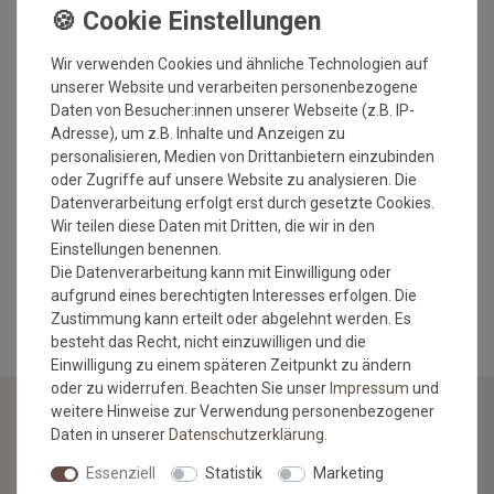
Florhöhe: ca. 5 mm
Gesamthöhe: ca. 6 mm
Gesamtgewicht: ca. 1900 gr./m²
Wir verwenden Cookies und ähnliche Technologien auf
Rücken: Latexwaffelrücken
unserer Website und verarbeiten personenbezogene
Antistatisch
Daten von Besucher:innen unserer Webseite (z.B. IP-
Fußbodenheizung geeignet
Adresse), um z.B. Inhalte und Anzeigen zu
umweltfreundlich
personalisieren, Medien von Drittanbietern einzubinden
schadstoffgeprüft
oder Zugriffe auf unsere Website zu analysieren. Die
Datenverarbeitung erfolgt erst durch gesetzte Cookies.
Wir teilen diese Daten mit Dritten, die wir in den
Einstellungen benennen.
Die Datenverarbeitung kann mit Einwilligung oder
MEHR INFORMATIONEN ZUM EU VERANTWORTLICHEN »
aufgrund eines berechtigten Interesses erfolgen. Die
Zustimmung kann erteilt oder abgelehnt werden. Es
besteht das Recht, nicht einzuwilligen und die
Einwilligung zu einem späteren Zeitpunkt zu ändern
oder zu widerrufen. Beachten Sie unser
Impressum
und
weitere Hinweise zur Verwendung personenbezogener
Daten in unserer
Daten­schutz­erklärung
.
NEWSLETTER
Essenziell
Statistik
Marketing