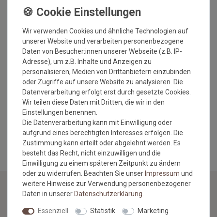
Optik: Bouclé
Herstellung: gewebt
Florhöhe: ca. 5 mm
Wir verwenden Cookies und ähnliche Technologien auf
Gesamthöhe: ca. 6 mm
unserer Website und verarbeiten personenbezogene
Gesamtgewicht: ca. 1900 gr./m²
Daten von Besucher:innen unserer Webseite (z.B. IP-
Rücken: Latexwaffelrücken
Adresse), um z.B. Inhalte und Anzeigen zu
Antistatisch und Fußbodenheizung geeignet
personalisieren, Medien von Drittanbietern einzubinden
umweltfreundlich und schadstoffgeprüft
oder Zugriffe auf unsere Website zu analysieren. Die
Datenverarbeitung erfolgt erst durch gesetzte Cookies.
Wir teilen diese Daten mit Dritten, die wir in den
Einstellungen benennen.
Die Datenverarbeitung kann mit Einwilligung oder
MEHR INFORMATIONEN ZUM EU VERANTWORTLICHEN »
aufgrund eines berechtigten Interesses erfolgen. Die
Zustimmung kann erteilt oder abgelehnt werden. Es
besteht das Recht, nicht einzuwilligen und die
Einwilligung zu einem späteren Zeitpunkt zu ändern
oder zu widerrufen. Beachten Sie unser
Impressum
und
weitere Hinweise zur Verwendung personenbezogener
Daten in unserer
Daten­schutz­erklärung
.
NEWSLETTER
Essenziell
Statistik
Marketing