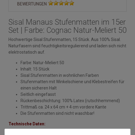
BEWERTUNGEN
Sisal Manaus Stufenmatten im 15er
Set | Farbe: Cognac Natur-Meliert 50
Hochwertige Sisal Stufenmatten, 15 Stück. Aus 100% Sisal.
Naturfasern sind feuchtigkeitsregulierend und laden sich nicht
elektrostatisch auf.
Farbe: Natur-Meliert 50
Inhalt: 15 Stück
Sisal Stufenmatten in wohnlichen Farben
Stufenmatten mit Winkelschiene und Klebestreifen für
einen sicheren Halt
Seitlich eingefasst
Rückenbeschichtung: 100% Latex (rutschhemmend)
Trittmaß ca. 24 x 64 cm + 4 cm vordere Kante
Die Stufenmatten sind nicht waschbar!
Technische Daten:
Nutzschicht: 100% Sisal