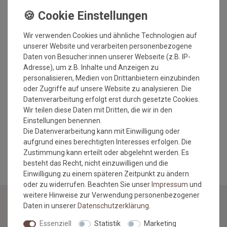
Herstellung: gewebt
Florhöhe: ca. 5 mm
Gesamthöhe: ca. 6 mm
Wir verwenden Cookies und ähnliche Technologien auf
Gesamtgewicht: ca. 1900 gr./m²
unserer Website und verarbeiten personenbezogene
Rücken: Latexwaffelrücken
Daten von Besucher:innen unserer Webseite (z.B. IP-
Antistatisch
Adresse), um z.B. Inhalte und Anzeigen zu
Fußbodenheizung geeignet
personalisieren, Medien von Drittanbietern einzubinden
umweltfreundlich
oder Zugriffe auf unsere Website zu analysieren. Die
schadstoffgeprüft
Datenverarbeitung erfolgt erst durch gesetzte Cookies.
Wir teilen diese Daten mit Dritten, die wir in den
Einstellungen benennen.
Die Datenverarbeitung kann mit Einwilligung oder
MEHR INFORMATIONEN ZUM EU VERANTWORTLICHEN »
aufgrund eines berechtigten Interesses erfolgen. Die
Zustimmung kann erteilt oder abgelehnt werden. Es
besteht das Recht, nicht einzuwilligen und die
Einwilligung zu einem späteren Zeitpunkt zu ändern
oder zu widerrufen. Beachten Sie unser
Impressum
und
weitere Hinweise zur Verwendung personenbezogener
Daten in unserer
Daten­schutz­erklärung
.
NEWSLETTER
Essenziell
Statistik
Marketing