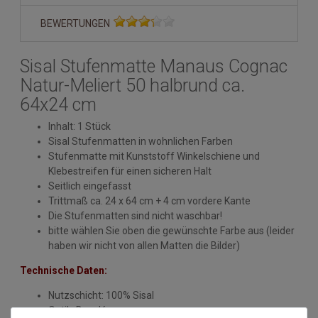
BEWERTUNGEN
Sisal Stufenmatte Manaus Cognac
Natur-Meliert 50 halbrund ca.
64x24 cm
Inhalt: 1 Stück
Sisal Stufenmatten in wohnlichen Farben
Stufenmatte mit Kunststoff Winkelschiene und
Klebestreifen für einen sicheren Halt
Seitlich eingefasst
Trittmaß ca. 24 x 64 cm + 4 cm vordere Kante
Die Stufenmatten sind nicht waschbar!
bitte wählen Sie oben die gewünschte Farbe aus (leider
haben wir nicht von allen Matten die Bilder)
Technische Daten:
Nutzschicht: 100% Sisal
Optik: Bouclé