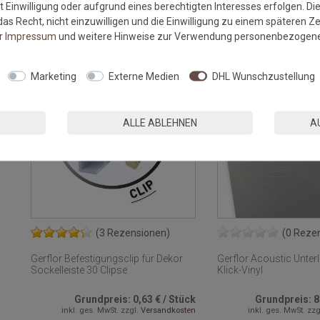
 Einwilligung oder aufgrund eines berechtigten Interesses erfolgen. Di
ZUM PRODUKT
ZU
as Recht, nicht einzuwilligen und die Einwilligung zu einem späteren Z
er
Impressum
und weitere Hinweise zur Verwendung personenbezogene
Marketing
Externe Medien
DHL Wunschzustellung
ALLE ABLEHNEN
A
(3 Rezensionen)
(0 Reze
Gerflor Befestigungsclip für Dekor
Gerflor Acoustic Unter
Sockelleiste 30 Clipse
Klick-Vinyl
Grundpreis:
0,63 €
/
Stück
Grundpreis:
8
inkl. ges. MwSt.
zzgl.
Versandkosten
inkl. ges. MwSt.
zzg