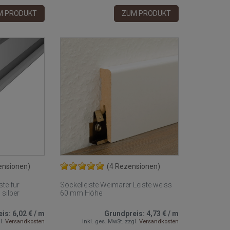
M PRODUKT
ZUM PRODUKT
ensionen)
(4 Rezensionen)
ste für
Sockelleiste Weimarer Leiste weiss
 silber
60 mm Höhe
eis:
6,02 €
/
m
Grundpreis:
4,73 €
/
m
l.
Versandkosten
inkl. ges. MwSt.
zzgl.
Versandkosten