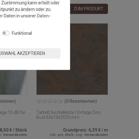
e Zustimmung kann erteilt oder
M PRODUKT
ZUM PRODUKT
eitpunkt zu ändern oder zu
r Daten in unserer
Daten­
NEU
Funktional
USWAHL AKZEPTIEREN
nsionen)
(0 Rezensionen)
lage 15 dB für
Tarkett Sockelleiste | Vintage Zinc
Rust 60x10x2020 mm
8,50 €
/
Stück
Grundpreis:
6,39 €
/
m
l.
Versandkosten
inkl. ges. MwSt.
zzgl.
Versandkosten