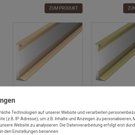
ZUM PRODUKT
ZU
(4 Rezensionen)
(2 Reze
Einklebeleiste Sockelleiste für
Einklebeleiste Sockellei
nliche Technologien auf unserer Website und verarbeiten personenbe
Designbeläge Nr. 816 in beige
Designbeläge Nr. 816 
e (z.B. IP-Adresse), um z.B. Inhalte und Anzeigen zu personalisieren, 
unsere Website zu analysieren. Die Datenverarbeitung erfolgt erst durch
Grundpreis:
6,02 €
/
m
Grundpr
inkl. ges. MwSt.
zzgl.
Versandkosten
inkl. ges. MwSt.
zzg
r in den Einstellungen benennen.