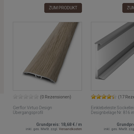
ZUM PRODUKT
ZU
(0 Rezensionen)
(17 Rez
Gerflor Virtuo Design
Einklebeleiste Sockellei
Übergangsprofil
Designbeläge Nr. 816 in
Grundpreis:
18,68 €
/
m
Grundpr
inkl. ges. MwSt.
zzgl.
Versandkosten
inkl. ges. MwSt.
zzg