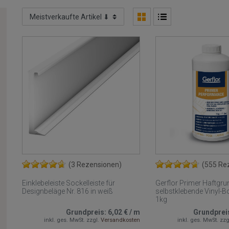
(3 Rezensionen)
(555 Re
Einklebeleiste Sockelleiste für
Gerflor Primer Haftgru
Designbeläge Nr. 816 in weiß
selbstklebende Vinyl-B
1kg
Grundpreis:
6,02 €
/
m
Grundprei
inkl. ges. MwSt.
zzgl.
Versandkosten
inkl. ges. MwSt.
zzg