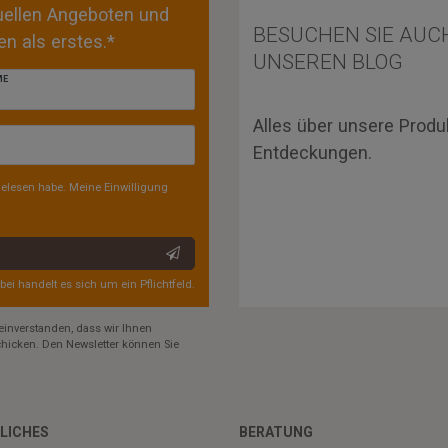
tuellen Angeboten und
BESUCHEN SIE AUC
n als erstes.*
UNSEREN BLOG
ME
Alles über unsere Produ
Entdeckungen.
elesen habe. Meine Einwilligung
rbei handelt es sich um ein Pflichtfeld.
einverstanden, dass wir Ihnen
hicken. Den Newsletter können Sie
LICHES
BERATUNG