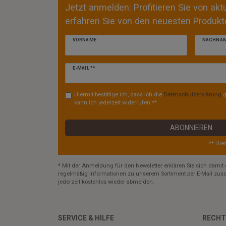
Jetzt anmelden: Profitieren Sie von ak
erfahren Sie von den neuesten Produkte
VORNAME
NACHNA
Newsletter
E-MAIL **
Honig
Hiermit bestätige ich, dass ich die
Daten­schutz­erklärung
g
kann ich jederzeit widerrufen.**
ABONNIEREN
** Hie
* Mit der Anmeldung für den Newsletter erklären Sie sich damit 
regelmäßig Informationen zu unserem Sortiment per E-Mail zusc
jederzeit kostenlos wieder abmelden.
SERVICE & HILFE
RECHT