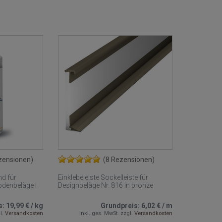
zensionen)
(8 Rezensionen)
nd für
Einklebeleiste Sockelleiste für
odenbeläge |
Designbeläge Nr. 816 in bronze
s:
19,99 €
/
kg
Grundpreis:
6,02 €
/
m
l.
Versandkosten
inkl. ges. MwSt.
zzgl.
Versandkosten