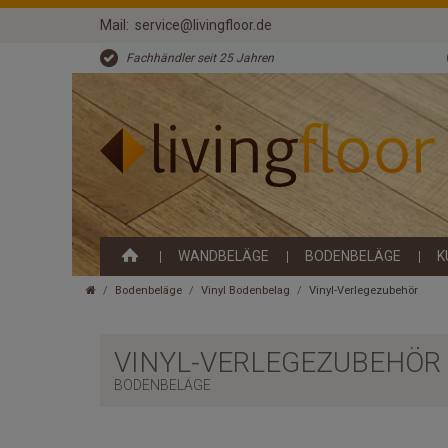
Mail:
service@livingfloor.de
Fachhändler seit 25 Jahren
WANDBELÄGE
BODENBELÄGE
K
Bodenbeläge
Vinyl Bodenbelag
Vinyl-Verlegezubehör
VINYL-VERLEGEZUBEHÖR
BODENBELÄGE