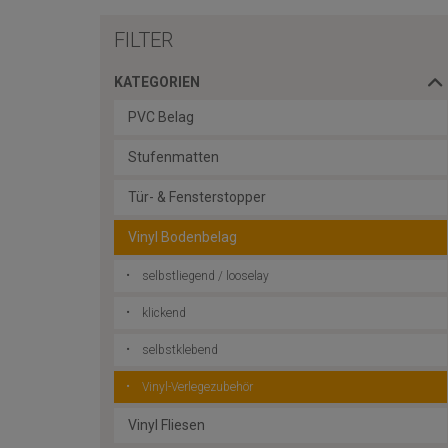
FILTER
KATEGORIEN
PVC Belag
Stufenmatten
Tür- & Fensterstopper
Vinyl Bodenbelag
selbstliegend / looselay
klickend
selbstklebend
Vinyl-Verlegezubehör
Vinyl Fliesen