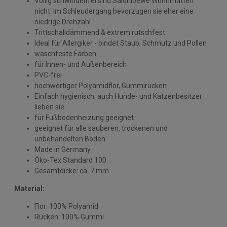
Völlig schwindelfrei sind Salonloewe Wohnmatten
nicht: Im Schleudergang bevorzugen sie eher eine
niedrige Drehzahl.
Trittschalldämmend & extrem rutschfest
Ideal für Allergiker - bindet Staub, Schmutz und Pollen
waschfeste Farben
für Innen- und Außenbereich
PVC-frei
hochwertiger Polyamidflor, Gummirücken
Einfach hygienisch: auch Hunde- und Katzenbesitzer
lieben sie
für Fußbodenheizung geeignet
geeignet für alle sauberen, trockenen und
unbehandelten Böden
Made in Germany
Öko-Tex Standard 100
Gesamtdicke: ca. 7 mm
Material:
Flor: 100% Polyamid
Rücken: 100% Gummi