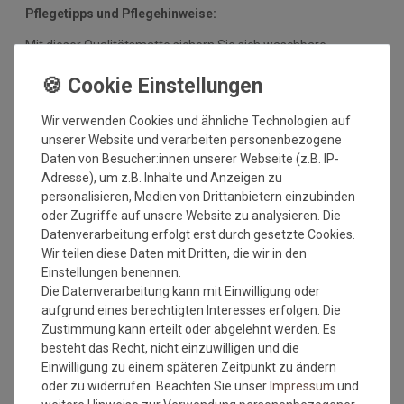
Pflegetipps und Pflegehinweise:
Mit dieser Qualitätsmatte sichern Sie sich waschbare
Fußmatten, die zu 100% PVC-frei sind. Dank eines
hochwertigen Gummirückens sind die Fußmatten absolut
ruschfest. Einem sicheren Gebrauch auch auf
Wir verwenden Cookies und ähnliche Technologien auf
Fußbodenheizungen steht somit nichts mehr im Wege.
unserer Website und verarbeiten personenbezogene
Vor dem ersten Gebrauch waschen Sie die Fußmatte separat
Daten von Besucher:innen unserer Webseite (z.B. IP-
bei angegebener Temperatur mit Feinwaschmittel und legen
Adresse), um z.B. Inhalte und Anzeigen zu
sie flach zum Trocknen aus. Dadurch richten sich die Fasern
personalisieren, Medien von Drittanbietern einzubinden
auf, der Mattenflor wird aktiviert und transportbedingte Falten
oder Zugriffe auf unsere Website zu analysieren. Die
und Knicke werden wieder glatt. Pflegen Sie so Ihre
Datenverarbeitung erfolgt erst durch gesetzte Cookies.
Fußmatte regelmäßig und Sie werden überrascht sein, wie
Wir teilen diese Daten mit Dritten, die wir in den
viele Jahre Qualität und Farbe erhalten bleiben.
Einstellungen benennen.
Die Datenverarbeitung kann mit Einwilligung oder
Waschtipps:
aufgrund eines berechtigten Interesses erfolgen. Die
Zustimmung kann erteilt oder abgelehnt werden. Es
Matten, die nicht mehr in die Waschmaschine passen, können
besteht das Recht, nicht einzuwilligen und die
mit einem Dampfstrahler (aus Entfernung) gereinigt werden
Einwilligung zu einem späteren Zeitpunkt zu ändern
oder bei einer Wäscherei abgegeben werden. Ganz wichtig ist
oder zu widerrufen. Beachten Sie unser
Impressum
und
auch, dass man die Matten nicht gefaltet und auch nicht mit