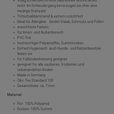
Völlig schwindelfrei sind Salonloewe Wohnmatten
nicht: Im Schleudergang bevorzugen sie eher eine
niedrige Drehzahl.
Trittschalldämmend & extrem rutschfest
Ideal für Allergiker - bindet Staub, Schmutz und Pollen
waschfeste Farben
für Innen- und Außenbereich
PVC-frei
hochwertiger Polyamidflor, Gummirücken
Einfach hygienisch: auch Hunde- und Katzenbesitzer
lieben sie
für Fußbodenheizung geeignet
geeignet für alle sauberen, trockenen und
unbehandelten Böden
Made in Germany
Öko-Tex Standard 100
Gesamtdicke: ca. 7 mm
Material:
Flor: 100% Polyamid
Rücken: 100% Gummi