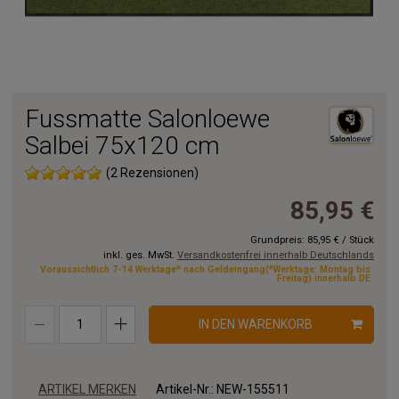
Fussmatte Salonloewe
Salbei 75x120 cm
(2 Rezensionen)
85,95 €
Grundpreis:
85,95 €
/
Stück
inkl. ges. MwSt.
Versandkostenfrei innerhalb Deutschlands
Voraussichtlich 7-14 Werktage* nach Geldeingang(*Werktage: Montag bis
Freitag) innerhalb DE
IN DEN WARENKORB
ARTIKEL MERKEN
Artikel-Nr.:
NEW-155511