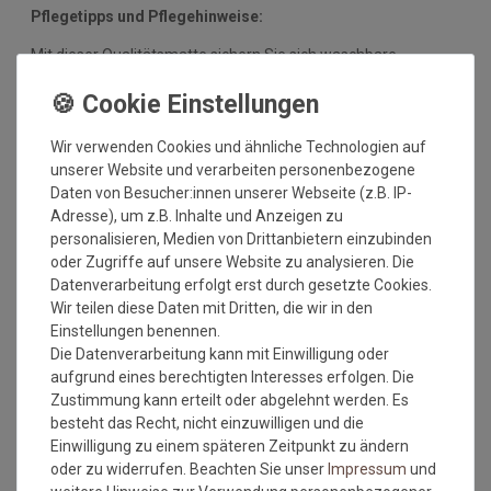
Pflegetipps und Pflegehinweise:
Mit dieser Qualitätsmatte sichern Sie sich waschbare
Fußmatten, die zu 100% PVC-frei sind. Dank eines
hochwertigen Gummirückens sind die Fußmatten absolut
ruschfest. Einem sicheren Gebrauch auch auf
Wir verwenden Cookies und ähnliche Technologien auf
Fußbodenheizungen steht somit nichts mehr im Wege.
unserer Website und verarbeiten personenbezogene
Vor dem ersten Gebrauch waschen Sie die Fußmatte separat
Daten von Besucher:innen unserer Webseite (z.B. IP-
bei angegebener Temperatur mit Feinwaschmittel und legen
Adresse), um z.B. Inhalte und Anzeigen zu
sie flach zum Trocknen aus. Dadurch richten sich die Fasern
personalisieren, Medien von Drittanbietern einzubinden
auf, der Mattenflor wird aktiviert und transportbedingte Falten
oder Zugriffe auf unsere Website zu analysieren. Die
und Knicke werden wieder glatt. Pflegen Sie so Ihre
Datenverarbeitung erfolgt erst durch gesetzte Cookies.
Fußmatte regelmäßig und Sie werden überrascht sein, wie
Wir teilen diese Daten mit Dritten, die wir in den
viele Jahre Qualität und Farbe erhalten bleiben.
Einstellungen benennen.
Die Datenverarbeitung kann mit Einwilligung oder
Waschtipps:
aufgrund eines berechtigten Interesses erfolgen. Die
Zustimmung kann erteilt oder abgelehnt werden. Es
Matten, die nicht mehr in die Waschmaschine passen, können
besteht das Recht, nicht einzuwilligen und die
mit einem Dampfstrahler (aus Entfernung) gereinigt werden
Einwilligung zu einem späteren Zeitpunkt zu ändern
oder bei einer Wäscherei abgegeben werden. Ganz wichtig ist
oder zu widerrufen. Beachten Sie unser
Impressum
und
auch, dass man die Matten nicht gefaltet und auch nicht mit