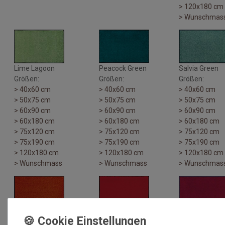
> 120x180 cm
> Wunschmas
Lime Lagoon
Peacock Green
Salvia Green
Größen:
Größen:
Größen:
> 40x60 cm
> 40x60 cm
> 40x60 cm
> 50x75 cm
> 50x75 cm
> 50x75 cm
> 60x90 cm
> 60x90 cm
> 60x90 cm
> 60x180 cm
> 60x180 cm
> 60x180 cm
> 75x120 cm
> 75x120 cm
> 75x120 cm
> 75x190 cm
> 75x190 cm
> 75x190 cm
> 120x180 cm
> 120x180 cm
> 120x180 cm
> Wunschmass
> Wunschmass
> Wunschmas
Burnt Orange
Scarlet
Regal Red
Größen:
Größen:
Größen: