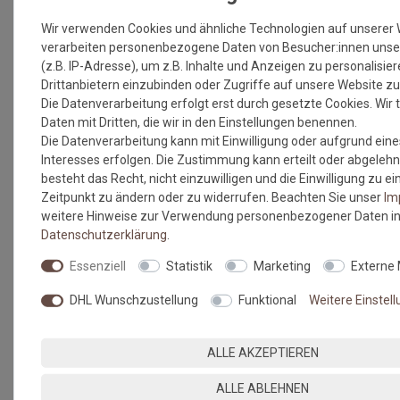
> 40x60 cm
> 40x60 cm
> 40x60 cm
Wir verwenden Cookies und ähnliche Technologien auf unserer
> 50x75 cm
> 50x75 cm
> 50x75 cm
verarbeiten personenbezogene Daten von Besucher:innen unse
> 60x90 cm
> 60x90 cm
> 60x90 cm
(z.B. IP-Adresse), um z.B. Inhalte und Anzeigen zu personalisie
> 60x180 cm
> 60x180 cm
> 60x180 cm
Drittanbietern einzubinden oder Zugriffe auf unsere Website zu
> 75x120 cm
> 75x120 cm
> 75x120 cm
Die Datenverarbeitung erfolgt erst durch gesetzte Cookies. Wir t
> 75x190 cm
> 75x190 cm
> 75x190 cm
Daten mit Dritten, die wir in den Einstellungen benennen.
> 120x180 cm
> 120x180 cm
> 120x180 cm
Die Datenverarbeitung kann mit Einwilligung oder aufgrund eine
> Wunschmass
> Wunschmass
> Wunschmas
Interesses erfolgen. Die Zustimmung kann erteilt oder abgelehn
besteht das Recht, nicht einzuwilligen und die Einwilligung zu 
Zeitpunkt zu ändern oder zu widerrufen. Beachten Sie unser
Im
weitere Hinweise zur Verwendung personenbezogener Daten in
Daten­schutz­erklärung
.
Honey Gold
Lavender Mist
Deep Jungle
Essenziell
Statistik
Marketing
Externe
Größen:
Größen:
Größen:
> 40x60 cm
> 40x60 cm
> 40x60 cm
DHL Wunschzustellung
Funktional
Weitere Einstel
> 50x75 cm
> 50x75 cm
> 50x75 cm
> 60x90 cm
> 60x90 cm
> 60x90 cm
ALLE AKZEPTIEREN
> 60x180 cm
> 60x180 cm
> 60x180 cm
> 75x120 cm
> 75x120 cm
> 75x120 cm
ALLE ABLEHNEN
> 75x190 cm
> 75x190 cm
> 75x190 cm