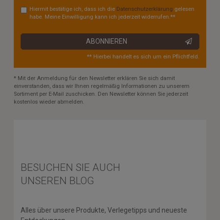
Hiermit bestätige ich, dass ich die
Daten­schutz­erklärung
gelesen
habe. Meine Einwilligung kann ich jederzeit widerrufen.**
ABONNIEREN
** Hierbei handelt es sich um ein Pflichtfeld.
* Mit der Anmeldung für den Newsletter erklären Sie sich damit
einverstanden, dass wir Ihnen regelmäßig Informationen zu unserem
Sortiment per E-Mail zuschicken. Den Newsletter können Sie jederzeit
kostenlos wieder abmelden.
BESUCHEN SIE AUCH
UNSEREN BLOG
Alles über unsere Produkte, Verlegetipps und neueste