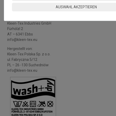
> 120x180 cm
> 120x180 cm
> 120x180 c
AUSWAHL AKZEPTIEREN
> Wunschmass
> Wunschmass
> Wunschma
Hergestellt für:
Kleen-Tex Industries GmbH
Fürhölzl 2
AT – 6341 Ebbs
info@kleen-tex.eu
Hergestellt von:
Kleen-Tex Polska Sp. z o.o.
ul. Fabryczna 5/12
PL – 26 -130 Suchedniów
info@kleen-tex.eu