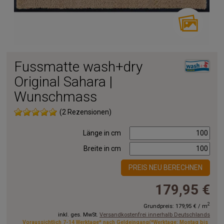
Fussmatte wash+dry
Original Sahara |
Wunschmass
(2 Rezensionen)
Länge in cm
Breite in cm
PREIS NEU BERECHNEN
179,95 €
2
Grundpreis:
179,95 €
/
m
inkl. ges. MwSt.
Versandkostenfrei innerhalb Deutschlands
Voraussichtlich 7-14 Werktage* nach Geldeingang(*Werktage: Montag bis