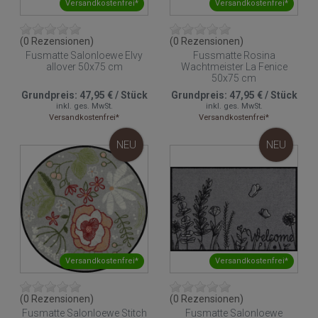
Versandkostenfrei*
Versandkostenfrei*
(0 Rezensionen)
(0 Rezensionen)
Fusmatte Salonloewe Elvy
Fussmatte Rosina
allover 50x75 cm
Wachtmeister La Fenice
50x75 cm
Grundpreis:
47,95 €
/
Stück
Grundpreis:
47,95 €
/
Stück
inkl. ges. MwSt.
inkl. ges. MwSt.
Versandkostenfrei*
Versandkostenfrei*
NEU
NEU
Versandkostenfrei*
Versandkostenfrei*
(0 Rezensionen)
(0 Rezensionen)
Fusmatte Salonloewe Stitch
Fusmatte Salonloewe