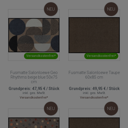
NEU
NEU
Versandkostenfrei*
Versandkostenfrei*
Fusmatte Salonloewe Geo
Fusmatte Salonloewe Taupe
Rhythms beige blue 50x75
60x85 cm
cm
Grundpreis:
47,95 €
/
Stück
Grundpreis:
49,95 €
/
Stück
inkl. ges. MwSt.
inkl. ges. MwSt.
Versandkostenfrei*
Versandkostenfrei*
NEU
NEU