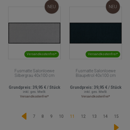
NEU
NEU
Versandkostenfrei*
Versandkostenfrei*
Fusmatte Salonloewe
Fusmatte Salonloewe
Silbergrau 40x100 cm
Blaupetrol 40x100 cm
Grundpreis:
39,95 €
/
Stück
Grundpreis:
39,95 €
/
Stück
inkl. ges. MwSt.
inkl. ges. MwSt.
Versandkostenfrei*
Versandkostenfrei*
7
8
9
10
11
12
13
14
15