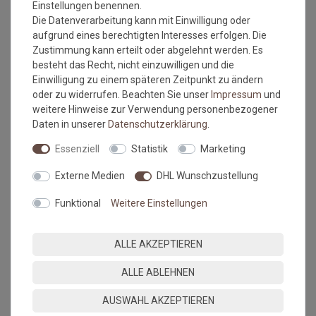
Einstellungen benennen.
Die Datenverarbeitung kann mit Einwilligung oder
Versandkostenfrei*
Versandkostenfrei*
aufgrund eines berechtigten Interesses erfolgen. Die
Zustimmung kann erteilt oder abgelehnt werden. Es
besteht das Recht, nicht einzuwilligen und die
Fusmatte Salonloewe
Fusmatte Salonloewe Lucky
Trouble-Cats 50x75 cm
Cats grey 50x75 cm
Einwilligung zu einem späteren Zeitpunkt zu ändern
oder zu widerrufen. Beachten Sie unser
Impressum
und
Grundpreis:
47,95 €
/
Stück
Grundpreis:
47,95 €
/
Stück
weitere Hinweise zur Verwendung personenbezogener
inkl. ges. MwSt.
inkl. ges. MwSt.
Daten in unserer
Daten­schutz­erklärung
.
Versandkostenfrei*
Versandkostenfrei*
Essenziell
Statistik
Marketing
NEU
NEU
Externe Medien
DHL Wunschzustellung
Funktional
Weitere Einstellungen
ALLE AKZEPTIEREN
Versandkostenfrei*
Versandkostenfrei*
ALLE ABLEHNEN
AUSWAHL AKZEPTIEREN
Fusmatte Salonloewe
Fusmatte Salonloewe