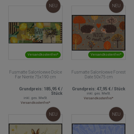
NEU
NEU
Versandkostenfrei*
Versandkostenfrei*
Fusmatte Salonloewe Dolce
Fusmatte Salonloewe Forest
Far Niente 75x190 cm
Date 50x75 cm
Grundpreis:
185,95 €
/
Grundpreis:
47,95 €
/
Stück
Stück
inkl. ges. MwSt.
inkl. ges. MwSt.
Versandkostenfrei*
Versandkostenfrei*
NEU
NEU