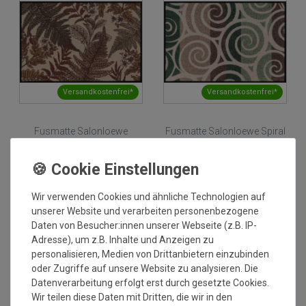
Versandkostenfrei*
Versandkostenfrei*
Fusmatte Salonloewe
Fusmatte Salonloewe Spiral
Woodwalker beige 50x75
Dance green 50x75 cm
cm
Grundpreis:
47,95 €
/
Stück
Grundpreis:
47,95 €
/
Stück
inkl. ges. MwSt.
inkl. ges. MwSt.
Versandkostenfrei*
Versandkostenfrei*
Wir verwenden Cookies und ähnliche Technologien auf
unserer Website und verarbeiten personenbezogene
NEU
NEU
Daten von Besucher:innen unserer Webseite (z.B. IP-
Adresse), um z.B. Inhalte und Anzeigen zu
personalisieren, Medien von Drittanbietern einzubinden
oder Zugriffe auf unsere Website zu analysieren. Die
Datenverarbeitung erfolgt erst durch gesetzte Cookies.
Wir teilen diese Daten mit Dritten, die wir in den