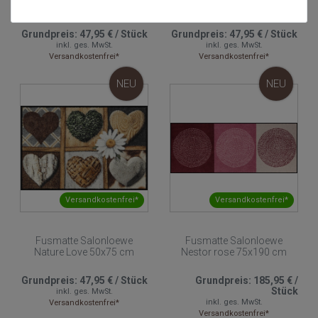
Blooming Harmony rose
Heaven's Gate 50x75 cm
50x75 cm
Grundpreis:
47,95 €
/
Stück
Grundpreis:
47,95 €
/
Stück
inkl. ges. MwSt.
inkl. ges. MwSt.
Versandkostenfrei*
Versandkostenfrei*
NEU
NEU
Versandkostenfrei*
Versandkostenfrei*
Fusmatte Salonloewe
Fusmatte Salonloewe
Nature Love 50x75 cm
Nestor rose 75x190 cm
Grundpreis:
47,95 €
/
Stück
Grundpreis:
185,95 €
/
Stück
inkl. ges. MwSt.
inkl. ges. MwSt.
Versandkostenfrei*
Versandkostenfrei*