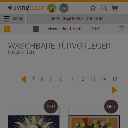
☰
SERVICE@LIVINGFLOOR.COM
MENU
Filtern
WASCHBARE TÜRVORLEGER
FUSSMATTEN
7
8
9
10
11
12
13
14
15
NEU
NEU