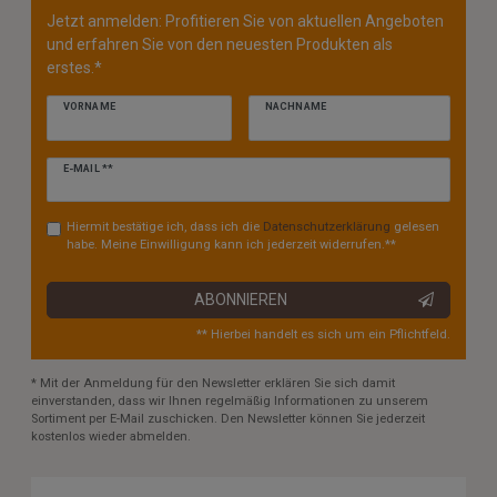
Jetzt anmelden: Profitieren Sie von aktuellen Angeboten
und erfahren Sie von den neuesten Produkten als
erstes.*
VORNAME
NACHNAME
Newsletter
E-MAIL **
Honig
Hiermit bestätige ich, dass ich die
Daten­schutz­erklärung
gelesen
habe. Meine Einwilligung kann ich jederzeit widerrufen.**
ABONNIEREN
** Hierbei handelt es sich um ein Pflichtfeld.
* Mit der Anmeldung für den Newsletter erklären Sie sich damit
einverstanden, dass wir Ihnen regelmäßig Informationen zu unserem
Sortiment per E-Mail zuschicken. Den Newsletter können Sie jederzeit
kostenlos wieder abmelden.