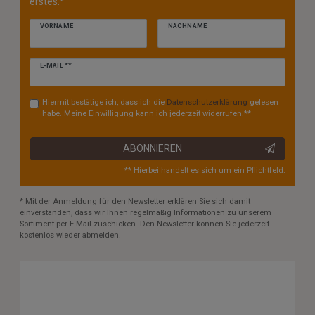
erstes.*
VORNAME
NACHNAME
Newsletter
E-MAIL **
Honig
Hiermit bestätige ich, dass ich die
Daten­schutz­erklärung
gelesen
habe. Meine Einwilligung kann ich jederzeit widerrufen.**
ABONNIEREN
** Hierbei handelt es sich um ein Pflichtfeld.
* Mit der Anmeldung für den Newsletter erklären Sie sich damit
einverstanden, dass wir Ihnen regelmäßig Informationen zu unserem
Sortiment per E-Mail zuschicken. Den Newsletter können Sie jederzeit
kostenlos wieder abmelden.