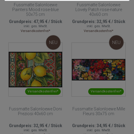
Fussmatte Salonloewe
Fussmatte Salonloewe
Painters Mood rose-blue
Lovely Patch rose-nature
50x75 cm
40x60 cm
Grundpreis:
47,95 €
/
Stück
Grundpreis:
32,95 €
/
Stück
inkl. ges. MwSt.
inkl. ges. MwSt.
Versandkostenfrei*
Versandkostenfrei*
NEU
NEU
Versandkostenfrei*
Versandkostenfrei*
Fussmatte Salonloewe Doni
Fussmatte Salonloewe Mille
Preziosi 40x60 cm
Fleurs 30x75 cm
Grundpreis:
32,95 €
/
Stück
Grundpreis:
34,95 €
/
Stück
inkl. ges. MwSt.
inkl. ges. MwSt.