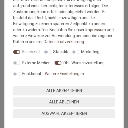
aufgrund eines berechtigten Interesses erfolgen. Die
Zustimmung kann erteilt oder abgelehnt werden. Es
Versandkostenfrei*
Versandkostenfrei*
besteht das Recht, nicht einzuwilligen und die
Einwilligung zu einem späteren Zeitpunkt zu ändern
Fussmatte Salonloewe
Fussmatte Salonloewe
oder zu widerrufen. Beachten Sie unser
Impressum
und
Vintage Moments sage
Home House grey-red 30x75
weitere Hinweise zur Verwendung personenbezogener
75x190 cm
cm
Daten in unserer
Daten­schutz­erklärung
.
Grundpreis:
185,95 €
/
Grundpreis:
34,95 €
/
Stück
Stück
inkl. ges. MwSt.
Essenziell
Statistik
Marketing
inkl. ges. MwSt.
Versandkostenfrei*
Versandkostenfrei*
Externe Medien
DHL Wunschzustellung
NEU
NEU
Funktional
Weitere Einstellungen
ALLE AKZEPTIEREN
ALLE ABLEHNEN
AUSWAHL AKZEPTIEREN
Versandkostenfrei*
Versandkostenfrei*