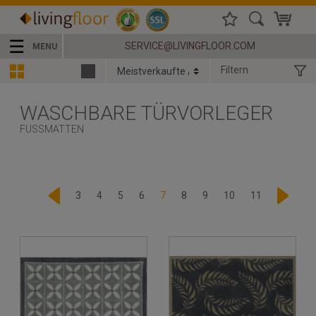
☰
SERVICE@LIVINGFLOOR.COM
MENU
Filtern
WASCHBARE TÜRVORLEGER
FUSSMATTEN
3
4
5
6
7
8
9
10
11