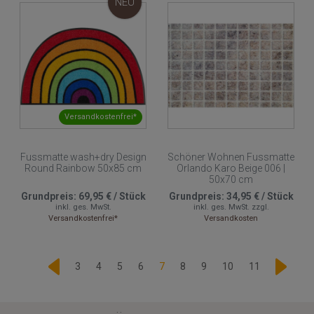
NEU
Versandkostenfrei*
Fussmatte wash+dry Design
Schöner Wohnen Fussmatte
Round Rainbow 50x85 cm
Orlando Karo Beige 006 |
50x70 cm
Grundpreis:
69,95 €
/
Stück
Grundpreis:
34,95 €
/
Stück
inkl. ges. MwSt.
inkl. ges. MwSt.
zzgl.
Versandkostenfrei*
Versandkosten
3
4
5
6
7
8
9
10
11