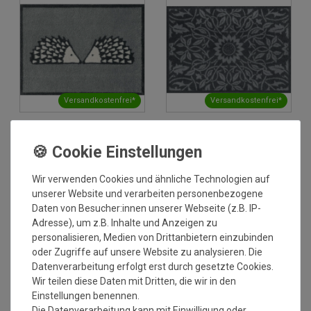
Versandkostenfrei*
Versandkostenfrei*
Fußmatte wash+dry Turtle
Fußmatte wash+dry Turtle
Mat Kissing Spike Slate
Mat St James Ceiling Grey
60x85 cm
60x85 cm
Wir verwenden Cookies und ähnliche Technologien auf
Grundpreis:
67,46 €
/
Stück
Grundpreis:
67,46 €
/
Stück
inkl. ges. MwSt.
inkl. ges. MwSt.
unserer Website und verarbeiten personenbezogene
Versandkostenfrei*
Versandkostenfrei*
Daten von Besucher:innen unserer Webseite (z.B. IP-
Adresse), um z.B. Inhalte und Anzeigen zu
NEU
NEU
personalisieren, Medien von Drittanbietern einzubinden
oder Zugriffe auf unsere Website zu analysieren. Die
Datenverarbeitung erfolgt erst durch gesetzte Cookies.
Wir teilen diese Daten mit Dritten, die wir in den
Einstellungen benennen.
Die Datenverarbeitung kann mit Einwilligung oder