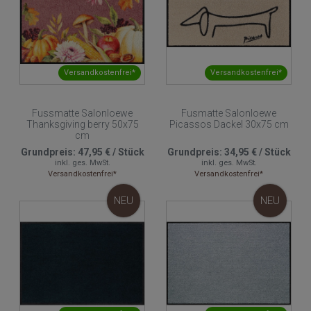
Versandkostenfrei*
Versandkostenfrei*
Fussmatte Salonloewe
Fusmatte Salonloewe
Thanksgiving berry 50x75
Picassos Dackel 30x75 cm
cm
Grundpreis:
47,95 €
/
Stück
Grundpreis:
34,95 €
/
Stück
inkl. ges. MwSt.
inkl. ges. MwSt.
Versandkostenfrei*
Versandkostenfrei*
NEU
NEU