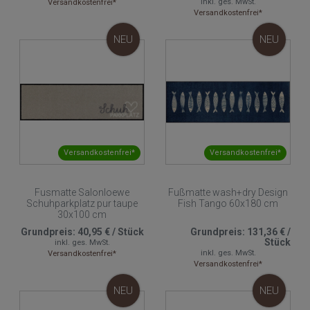
inkl. ges. MwSt.
Versandkostenfrei*
Versandkostenfrei*
NEU
NEU
Versandkostenfrei*
Versandkostenfrei*
Fusmatte Salonloewe
Fußmatte wash+dry Design
Schuhparkplatz pur taupe
Fish Tango 60x180 cm
30x100 cm
Grundpreis:
40,95 €
/
Stück
Grundpreis:
131,36 €
/
Stück
inkl. ges. MwSt.
inkl. ges. MwSt.
Versandkostenfrei*
Versandkostenfrei*
NEU
NEU