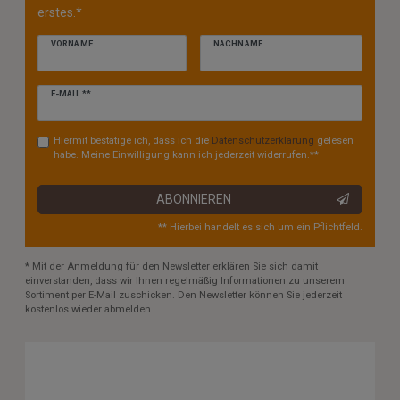
erstes.*
VORNAME
NACHNAME
Newsletter
E-MAIL **
Honig
Hiermit bestätige ich, dass ich die
Daten­schutz­erklärung
gelesen
habe. Meine Einwilligung kann ich jederzeit widerrufen.**
ABONNIEREN
** Hierbei handelt es sich um ein Pflichtfeld.
* Mit der Anmeldung für den Newsletter erklären Sie sich damit
einverstanden, dass wir Ihnen regelmäßig Informationen zu unserem
Sortiment per E-Mail zuschicken. Den Newsletter können Sie jederzeit
kostenlos wieder abmelden.