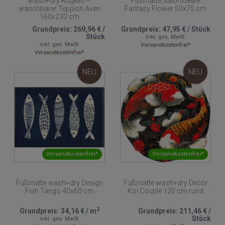
wash+dry Rugello –
Fusmatte Salonloewe
waschbarer Teppich Aven
Fantasy Flower 50x75 cm
160x230 cm
Grundpreis:
269,96 €
/
Grundpreis:
47,95 €
/
Stück
Stück
inkl. ges. MwSt.
inkl. ges. MwSt.
Versandkostenfrei*
Versandkostenfrei*
NEU
NEU
Versandkostenfrei*
Versandkostenfrei*
Fußmatte wash+dry Design
Fußmatte wash+dry Decor
Fish Tango 40x60 cm
Koi Couple 120 cm rund
2
Grundpreis:
34,16 €
/
m
Grundpreis:
211,46 €
/
Stück
inkl. ges. MwSt.