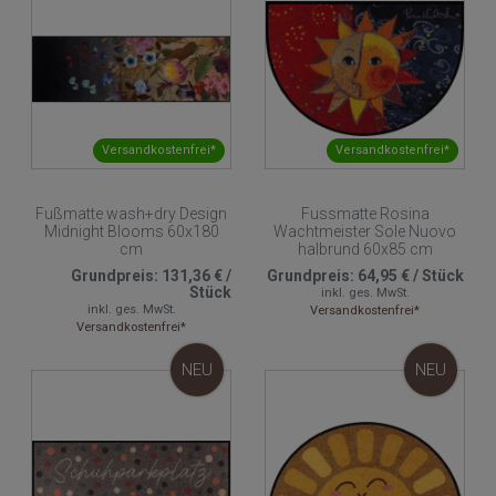
Versandkostenfrei*
Versandkostenfrei*
Fußmatte wash+dry Design
Fussmatte Rosina
Midnight Blooms 60x180
Wachtmeister Sole Nuovo
cm
halbrund 60x85 cm
Grundpreis:
131,36 €
/
Grundpreis:
64,95 €
/
Stück
Stück
inkl. ges. MwSt.
inkl. ges. MwSt.
Versandkostenfrei*
Versandkostenfrei*
NEU
NEU