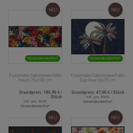
NEU
NEU
Versandkostenfrei*
Versandkostenfrei*
Fussmatte Salonloewe Mille
Fussmatte Salonloewe Palm
Fleurs 75x190 cm
Duo blue 50x75 cm
Grundpreis:
185,95 €
/
Grundpreis:
47,95 €
/
Stück
Stück
inkl. ges. MwSt.
inkl. ges. MwSt.
Versandkostenfrei*
Versandkostenfrei*
NEU
NEU