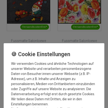
Versandkostenfrei*
Versandkostenfrei*
Fussmatte Salonloewe
Fussmatte Salonloewe
Funky Gimli autumn 50x75
Garden Of Senses 50x75 cm
cm
Grundpreis:
47,95 €
/
Stück
Grundpreis:
47,95 €
/
Stück
inkl. ges. MwSt.
inkl. ges. MwSt.
Versandkostenfrei*
Versandkostenfrei*
Wir verwenden Cookies und ähnliche Technologien auf
unserer Website und verarbeiten personenbezogene
NEU
NEU
Daten von Besucher:innen unserer Webseite (z.B. IP-
Adresse), um z.B. Inhalte und Anzeigen zu
personalisieren, Medien von Drittanbietern einzubinden
oder Zugriffe auf unsere Website zu analysieren. Die
Datenverarbeitung erfolgt erst durch gesetzte Cookies.
Wir teilen diese Daten mit Dritten, die wir in den
Einstellungen benennen.