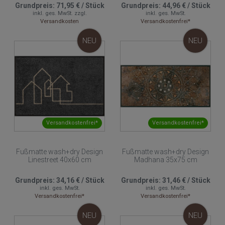
Grundpreis:
71,95 €
/
Stück
Grundpreis:
44,96 €
/
Stück
inkl. ges. MwSt.
zzgl.
inkl. ges. MwSt.
Versandkosten
Versandkostenfrei*
NEU
NEU
Versandkostenfrei*
Versandkostenfrei*
Fußmatte wash+dry Design
Fußmatte wash+dry Design
Linestreet 40x60 cm
Madhana 35x75 cm
Grundpreis:
34,16 €
/
Stück
Grundpreis:
31,46 €
/
Stück
inkl. ges. MwSt.
inkl. ges. MwSt.
Versandkostenfrei*
Versandkostenfrei*
NEU
NEU