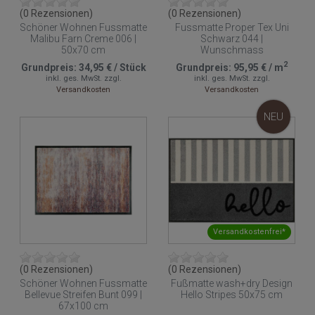
(0 Rezensionen)
(0 Rezensionen)
Schöner Wohnen Fussmatte
Fussmatte Proper Tex Uni
Malibu Farn Creme 006 |
Schwarz 044 |
50x70 cm
Wunschmass
2
Grundpreis:
34,95 €
/
Stück
Grundpreis:
95,95 €
/
m
inkl. ges. MwSt.
zzgl.
inkl. ges. MwSt.
zzgl.
Versandkosten
Versandkosten
NEU
Versandkostenfrei*
(0 Rezensionen)
(0 Rezensionen)
Schöner Wohnen Fussmatte
Fußmatte wash+dry Design
Bellevue Streifen Bunt 099 |
Hello Stripes 50x75 cm
67x100 cm