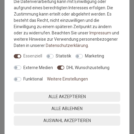
Die Datenverarbeitung kann mit Einwilligung oder
Versandkostenfrei*
Versandkostenfrei*
aufgrund eines berechtigten Interesses erfolgen. Die
Zustimmung kann erteilt oder abgelehnt werden. Es
besteht das Recht, nicht einzuwilligen und die
Fussmatte Salonloewe
Fussmatte Salonloewe
Meadow Whisper nature
Maison Frame toffee 45x70
Einwilligung zu einem späteren Zeitpunkt zu ändern
50x75 cm
cm
oder zu widerrufen. Beachten Sie unser
Impressum
und
Grundpreis:
47,95 €
/
Stück
Grundpreis:
40,95 €
/
Stück
weitere Hinweise zur Verwendung personenbezogener
inkl. ges. MwSt.
inkl. ges. MwSt.
Daten in unserer
Daten­schutz­erklärung
.
Versandkostenfrei*
Versandkostenfrei*
Essenziell
Statistik
Marketing
NEU
NEU
Externe Medien
DHL Wunschzustellung
Funktional
Weitere Einstellungen
ALLE AKZEPTIEREN
Versandkostenfrei*
Versandkostenfrei*
ALLE ABLEHNEN
AUSWAHL AKZEPTIEREN
Fussmatte Salonloewe
Fussmatte Salonloewe
Clockwork rose-blue 50x75
Woodland Folk 50x75 cm
cm