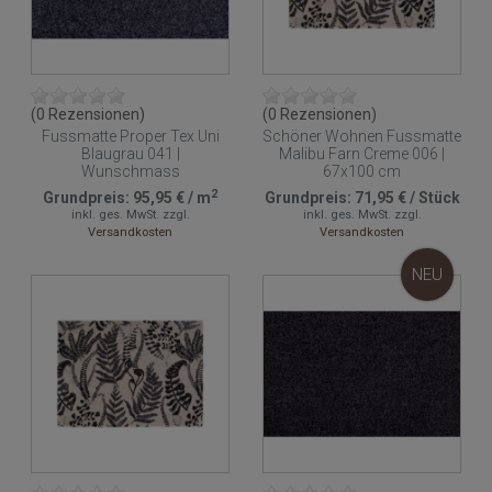
(0 Rezensionen)
(0 Rezensionen)
Fussmatte Proper Tex Uni
Schöner Wohnen Fussmatte
Blaugrau 041 |
Malibu Farn Creme 006 |
Wunschmass
67x100 cm
2
Grundpreis:
95,95 €
/
m
Grundpreis:
71,95 €
/
Stück
inkl. ges. MwSt.
zzgl.
inkl. ges. MwSt.
zzgl.
Versandkosten
Versandkosten
NEU