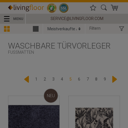
☰
SERVICE@LIVINGFLOOR.COM
MENU
Filtern
WASCHBARE TÜRVORLEGER
FUSSMATTEN
1
2
3
4
5
6
7
8
9
NEU