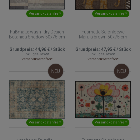
Versandkostenfrei*
Versandkostenfrei*
Fußmatte wash+dry Design
Fusmatte Salonloewe
Botanica Shadow 50x75 cm
Marula brown 50x75 cm
Grundpreis:
44,96 €
/
Stück
Grundpreis:
47,95 €
/
Stück
inkl. ges. MwSt.
inkl. ges. MwSt.
Versandkostenfrei*
Versandkostenfrei*
NEU
NEU
Versandkostenfrei*
Versandkostenfrei*