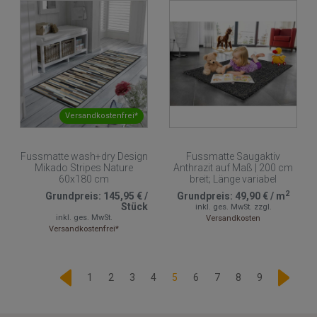
Versandkostenfrei*
Fussmatte wash+dry Design
Fussmatte Saugaktiv
Mikado Stripes Nature
Anthrazit auf Maß | 200 cm
60x180 cm
breit; Länge variabel
2
Grundpreis:
145,95 €
/
Grundpreis:
49,90 €
/
m
Stück
inkl. ges. MwSt.
zzgl.
inkl. ges. MwSt.
Versandkosten
Versandkostenfrei*
1
2
3
4
5
6
7
8
9