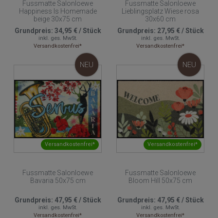
Fussmatte Salonloewe
Fussmatte Salonloewe
Happiness Is Homemade
Lieblingsplatz Wiese rosa
beige 30x75 cm
30x60 cm
Grundpreis:
34,95 €
/
Stück
Grundpreis:
27,95 €
/
Stück
inkl. ges. MwSt.
inkl. ges. MwSt.
Versandkostenfrei*
Versandkostenfrei*
NEU
NEU
Versandkostenfrei*
Versandkostenfrei*
Fussmatte Salonloewe
Fussmatte Salonloewe
Bavaria 50x75 cm
Bloom Hill 50x75 cm
Grundpreis:
47,95 €
/
Stück
Grundpreis:
47,95 €
/
Stück
inkl. ges. MwSt.
inkl. ges. MwSt.
Versandkostenfrei*
Versandkostenfrei*