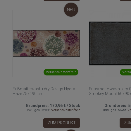
NEU
Versandkostenfrei*
Versa
Fußmatte wash+dry Design Hydra
Fussmatte wash+dry O
Haze 75x190 cm
Smokey Mount 60x90
Grundpreis:
170,96 €
/
Stück
Grundpreis:
5
inkl. ges. MwSt.
Versandkostenfrei*
inkl. ges. MwSt.
Ve
ZUM PRODUKT
ZU