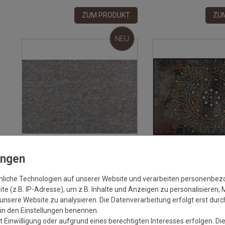
ZUM PRODUKT
ZU
NEU
Versa
Fussmatte Proper Tex Uni Grau 040 |
Fussmatte wash+dry 
nliche Technologien auf unserer Website und verarbeiten personenbe
Wunschmass
Madhana 50x75 cm
e (z.B. IP-Adresse), um z.B. Inhalte und Anzeigen zu personalisieren, 
unsere Website zu analysieren. Die Datenverarbeitung erfolgt erst durch
2
Grundpreis:
95,95 €
/
m
Grundpreis:
4
r in den Einstellungen benennen.
inkl. ges. MwSt.
zzgl.
Versandkosten
inkl. ges. MwSt.
Ve
 Einwilligung oder aufgrund eines berechtigten Interesses erfolgen. Di