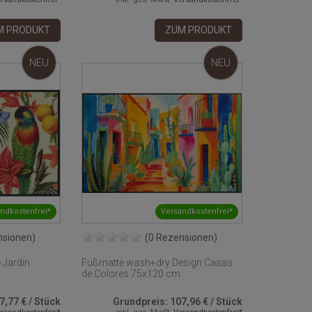
M PRODUKT
ZUM PRODUKT
NEU
NEU
ndkostenfrei*
Versandkostenfrei*
nsionen)
(0 Rezensionen)
 Jardin
Fußmatte wash+dry Design Casas
de Colores 75x120 cm
7,77 €
/
Stück
Grundpreis:
107,96 €
/
Stück