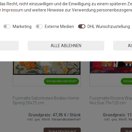
as Recht, nicht einzuwilligen und die Einwilligung zu einem späteren Z
ZUM PRODUKT
ZU
er
Impressum
und weitere Hinweise zur Verwendung personenbezogene
NEU
Marketing
Externe Medien
DHL Wunschzustellung
ALLE ABLEHNEN
A
Versandkostenfrei*
Versa
Fusmatte Salonloewe Birdies Home
Fussmatte Rosina Wac
Spring 50x75 cm
Noi Due 75x120 cm
Grundpreis:
47,95 €
/
Stück
Grundpreis:
11
inkl. ges. MwSt.
Versandkostenfrei*
inkl. ges. MwSt.
Ve