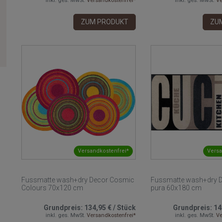
inkl. ges. MwSt.
Versandkostenfrei*
inkl. ges. MwSt.
Ve
ZUM PRODUKT
ZU
Versandkostenfrei*
Versa
Fussmatte wash+dry Decor Cosmic
Fussmatte wash+dry D
Colours 70x120 cm
pura 60x180 cm
Grundpreis:
134,95 €
/
Stück
Grundpreis:
14
inkl. ges. MwSt.
Versandkostenfrei*
inkl. ges. MwSt.
Ve