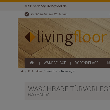
Mail:
service@livingfloor.de
Fachhändler seit 25 Jahren
WANDBELÄGE
BODENBELÄGE
K
Fußmatten
waschbare Türvorleger
WASCHBARE TÜRVORLEG
FUSSMATTEN