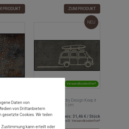
M PRODUKT
ZUM PRODUKT
NEU
ndkostenfrei*
Versandkostenfrei*
Design
Fußmatte wash+dry Design Keep it
zogene Daten von
Simple grey 35x75 cm
Medien von Drittanbietern
 gesetzte Cookies. Wir teilen
9,95 €
/
Stück
Grundpreis:
31,46 €
/
Stück
rsandkostenfrei*
inkl. ges. MwSt.
Versandkostenfrei*
e Zustimmung kann erteilt oder