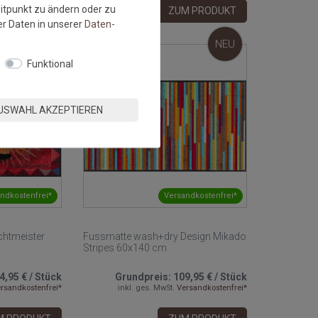
eitpunkt zu ändern oder zu
M PRODUKT
ZUM PRODUKT
r Daten in unserer
Daten­
NEU
NEU
Funktional
USWAHL AKZEPTIEREN
ndkostenfrei*
Versandkostenfrei*
htmeister
Fussmatte wash+dry Design Mikado
Stripes 60x140 cm
4,95 €
/
Stück
Grundpreis:
109,95 €
/
Stück
rsandkostenfrei*
inkl. ges. MwSt.
Versandkostenfrei*