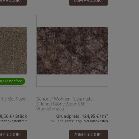
M PRODUKT
ZUM PRODUKT
ndkostenfrei*
rtle Mat Fawn
Schöner Wohnen Fussmatte
Orlando Stone Braun 060 |
Wunschmass
2
9,56 €
/
Stück
Grundpreis:
124,95 €
/
m
rsandkostenfrei*
inkl. ges. MwSt.
zzgl.
Versandkosten
M PRODUKT
ZUM PRODUKT