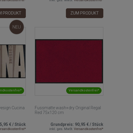
rsandkostenfrei*
inkl. ges. MwSt.
Versandkostenfrei*
M PRODUKT
ZUM PRODUKT
NEU
ndkostenfrei*
Versandkostenfrei*
esign Cucina
Fussmatte wash+dry Original Regal
Red 75x120 cm
5,95 €
/
Stück
Grundpreis:
90,95 €
/
Stück
rsandkostenfrei*
inkl. ges. MwSt.
Versandkostenfrei*