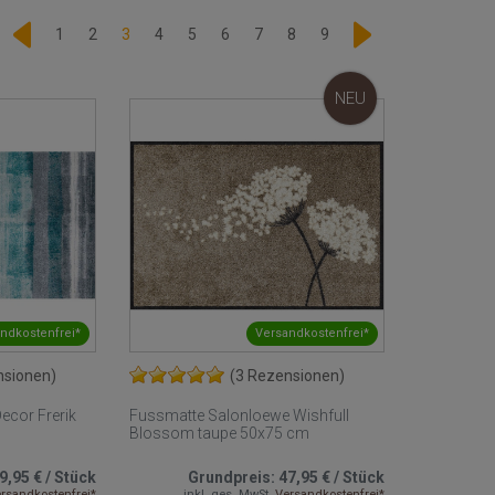
1
2
3
4
5
6
7
8
9
NEU
ndkostenfrei*
Versandkostenfrei*
nsionen)
(3 Rezensionen)
ecor Frerik
Fussmatte Salonloewe Wishfull
Blossom taupe 50x75 cm
9,95 €
/
Stück
Grundpreis:
47,95 €
/
Stück
rsandkostenfrei*
inkl. ges. MwSt.
Versandkostenfrei*