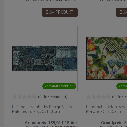
ZUM PRODUKT
ZU
Versandkostenfrei*
Versa
(0 Rezensionen)
(0 Reze
Fußmatte wash+dry Design Vintage
Fussmatte Salonloewe
Patches Türkis 75x190 cm
Majorelle 50x75 cm
Grundpreis:
189,95 €
/
Stück
Grundpreis:
3