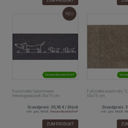
ZUM PRODUKT
ZU
NEU
Versandkostenfrei*
Versa
Fussmatte Salonloewe
Fußmatte wash+dry Tu
Hereingedackelt 30x75 cm
50x75 cm
Grundpreis:
30,95 €
/
Stück
Grundpreis:
3
inkl. ges. MwSt.
Versandkostenfrei*
inkl. ges. MwSt.
Ve
ZUM PRODUKT
ZU