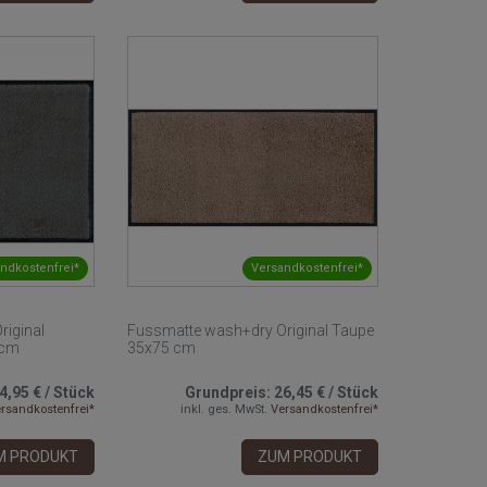
ndkostenfrei*
Versandkostenfrei*
riginal
Fussmatte wash+dry Original Taupe
 cm
35x75 cm
4,95 €
/
Stück
Grundpreis:
26,45 €
/
Stück
rsandkostenfrei*
inkl. ges. MwSt.
Versandkostenfrei*
M PRODUKT
ZUM PRODUKT