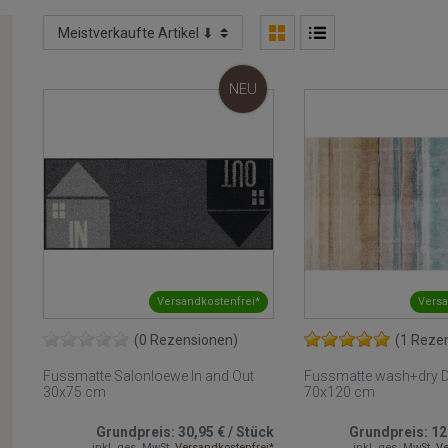
NEU
Versandkostenfrei*
Versa
(0 Rezensionen)
(1 Reze
Fussmatte Salonloewe In and Out
Fussmatte wash+dry D
30x75 cm
70x120 cm
Grundpreis:
30,95 €
/
Stück
Grundpreis:
12
inkl. ges. MwSt.
Versandkostenfrei*
inkl. ges. MwSt.
Ve